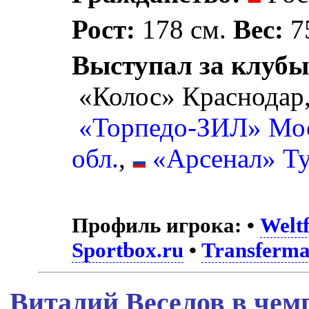
Рост:
178 см.
Вес:
75
Выступал за клубы
«Колос» Краснодар
«Торпедо-ЗИЛ» Мо
обл.
,
«Арсенал» Т
Профиль игрока:
•
Weltf
Sportbox.ru
•
Transferma
Виталий Веселов в чем