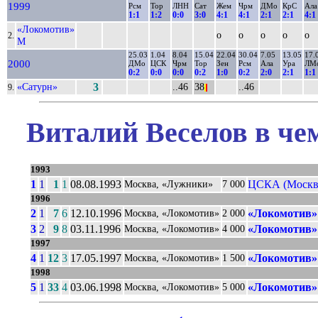
1999
Рсм
Тор
ЛНН
Сат
Жем
Чрм
ДМо
КрС
Ала
1:1
1:2
0:0
3:0
4:1
4:1
2:1
2:1
4:1
«Локомотив»
о
о
о
о
о
2.
М
25.03
1.04
8.04
15.04
22.04
30.04
7.05
13.05
17.
2000
ДМо
ЦСК
Чрм
Тор
Зен
Рсм
Ала
Ура
ЛМ
0:2
0:0
0:0
0:2
1:0
0:2
2:0
2:1
1:1
«Сатурн»
3
..46
38
..46
9.
|
|
Виталий Веселов в че
1993
1
1
1
1
08.08.1993
ЦСКА (Москв
Москва, «Лужники»
7 000
1996
2
1
7
6
12.10.1996
«Локомотив»
Москва, «Локомотив»
2 000
3
2
9
8
03.11.1996
«Локомотив»
Москва, «Локомотив»
4 000
1997
4
1
12
3
17.05.1997
«Локомотив»
Москва, «Локомотив»
1 500
1998
5
1
33
4
03.06.1998
«Локомотив»
Москва, «Локомотив»
5 000