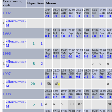
Сезон: место,
Игры
Голы
Матчи
клуб
3.04
10.04
13.04
22.04
25.04
2.05
5.05
14.05
18.
1992
Оке
ДСт
СпВ
Ткс
Фкл
Урм
ДГз
ДМо
ЦС
2:1
3:0
0:3
1:3
1:1
1:0
3:1
0:0
1:1
«Локомотив»
4.
М
7.03
13.03
20.03
28.03
1.04
5.04
17.04
2.05
6.0
1993
Тор
КрС
Ткс
Ртр
Луч
Оке
ЦСК
Рсм
ДС
0:1
1:0
0:0
0:1
5:0
0:0
2:0
3:1
0:0
«Локомотив»
1
1
5.
М
2.03
9.03
15.03
23.03
30.03
6.04
14.04
20.04
27.
1996
Лад
ЛНН
СпМ
КрС
Ткс
Кмз
ДМо
Тор
Рсм
0:0
0:0
0:2
0:1
0:0
0:0
0:0
2:1
2:1
«Локомотив»
8
2
о
о
о
6.
М
16.03
22.03
2.04
5.04
12.04
19.04
23.04
3.05
10.
1997
Бал
Рсм
Тюм
ЛНН
Фкл
ДМо
Ала
Ртр
Же
1:1
2:2
3:1
1:1
0:1
2:1
2:1
0:1
0:0
«Локомотив»
20
1
..58
..46
о
5.
||
М
28.03
5.04
19.04
25.04
2.05
9.05
13.05
16.05
23.
1998
Тюм
СпМ
Тор
Ртр
Шин
Чрм
ЦСК
Зен
Рсм
4:0
0:2
0:0
0:1
1:0
1:1
2:1
2:2
1:1
«Локомотив»
5
1
о
о
о
..61
..87
70.
3.
М
3.04
12.04
17.04
26.04
2.05
9.05
15.05
22.05
29.