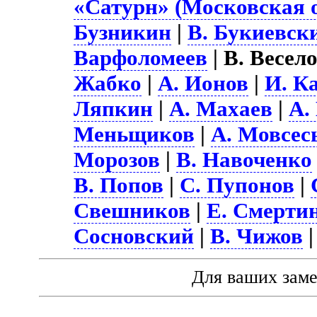
«Сатурн» (Московская о
Бузникин
|
В. Букиевск
Варфоломеев
| В. Весело
Жабко
|
А. Ионов
|
И. К
Ляпкин
|
А. Махаев
|
А.
Меньщиков
|
А. Мовсес
Морозов
|
В. Навоченко
В. Попов
|
С. Пупонов
|
Свешников
|
Е. Смерти
Сосновский
|
В. Чижов
Для ваших зам