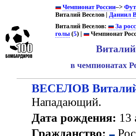
Чемпионат России
–>
Фут
Виталий Веселов |
Даниил В
Виталий Веселов:
За рос
голы
(
5
) |
Чемпионат Росс
Виталий
в чемпионатах Р
ВЕСЕЛОВ Виталий
Нападающий.
Дата рождения:
13 
Гражданство:
Рос