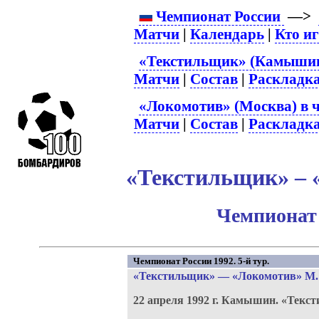
Чемпионат России
—>
Матчи
|
Календарь
|
Кто и
«Текстильщик» (Камышин)
Матчи
|
Состав
|
Раскладк
«Локомотив» (Москва) в 
Матчи
|
Состав
|
Раскладк
«Текстильщик» – 
Чемпионат 
Чемпионат России 1992. 5-й тур.
«Текстильщик»
—
«Локомотив» М
22 апреля 1992 г.
Камышин.
«Текст