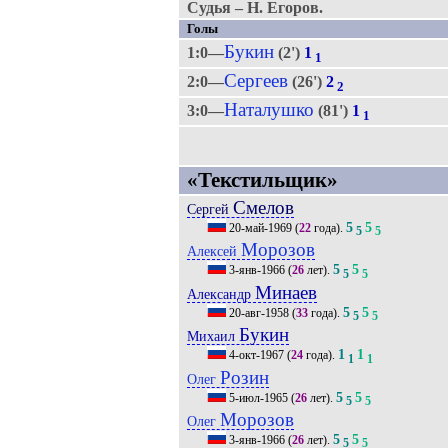
Судья – Н. Егоров.
Голы
Букин
1:0—
(2')
1
1
Сергеев
2:0—
(26')
2
2
Наталушко
3:0—
(81')
1
1
«Текстильщик»
Смелов
Сергей
5
5
20-май-1969
(
22
года).
5
5
Морозов
Алексей
5
5
3-янв-1966
(
26
лет).
5
5
Минаев
Александр
5
5
20-авг-1958
(
33
года).
5
5
Букин
Михаил
1
1
4-окт-1967
(
24
года).
1
1
Розин
Олег
5
5
5-июл-1965
(
26
лет).
5
5
Морозов
Олег
5
5
3-янв-1966
(
26
лет).
5
5