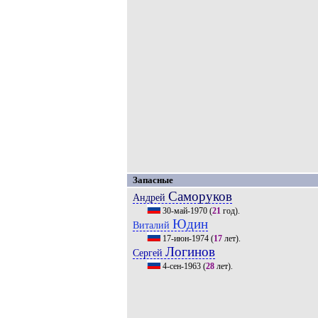
Запасные
Саморуков
Андрей
30-май-1970
(
21
год).
Юдин
Виталий
17-июн-1974
(
17
лет).
Логинов
Сергей
4-сен-1963
(
28
лет).