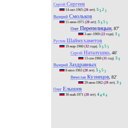
Сергеев
Сергей
5
2
14-окт-1965
(
26
лет).
5
2
Смольков
Валерий
5
5
11-июн-1971
(
20
лет).
5
5
Перепелицын
, 87'
Олег
1
3-авг-1969
(
22
года).
1
Шаймухаметов
Рустем
5
5
10-мар-1960
(
32
года).
5
5
Наталушко
, 46'
Сергей
5
13-сен-1960
(
31
год).
5
Заздравных
Валерий
5
5
8-июл-1963
(
28
лет).
5
5
Кузнецов
, 82'
Вячеслав
3
29-июн-1962
(
29
лет).
3
Елышев
Олег
4
4
30-май-1971
(
20
лет).
4
4