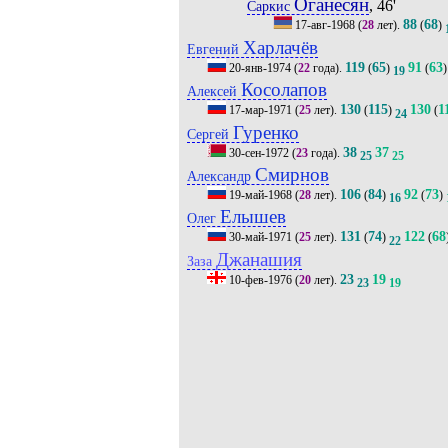
Оганесян
, 46'
Саркис
88
68
17-авг-1968
(
28
лет).
(
)
Харлачёв
Евгений
119
65
91
63
20-янв-1974
(
22
года).
(
)
(
)
19
Косолапов
Алексей
130
115
130
1
17-мар-1971
(
25
лет).
(
)
(
24
Гуренко
Сергей
38
37
30-сен-1972
(
23
года).
25
25
Смирнов
Александр
106
84
92
73
19-май-1968
(
28
лет).
(
)
(
)
16
Елышев
Олег
131
74
122
68
30-май-1971
(
25
лет).
(
)
(
22
Джанашия
Заза
23
19
10-фев-1976
(
20
лет).
23
19