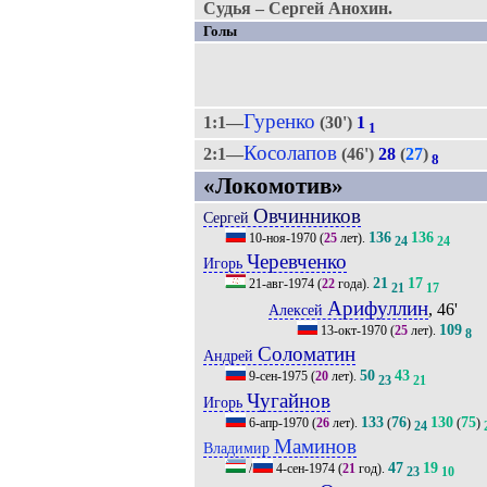
Судья – Сергей Анохин.
Голы
Гуренко
1:1—
(30')
1
1
Косолапов
2:1—
(46')
28
(
27
)
8
«Локомотив»
Овчинников
Сергей
136
136
10-ноя-1970
(
25
лет).
24
24
Черевченко
Игорь
21
17
21-авг-1974
(
22
года).
21
17
Арифуллин
, 46'
Алексей
109
13-окт-1970
(
25
лет).
8
Соломатин
Андрей
50
43
9-сен-1975
(
20
лет).
23
21
Чугайнов
Игорь
133
76
130
75
6-апр-1970
(
26
лет).
(
)
(
)
24
Маминов
Владимир
47
19
/
4-сен-1974
(
21
год).
23
10