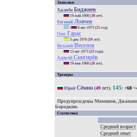
Запасные
Биджиев
Хасанби
19-май-1966
(
30
лет).
Ловчев
Евгений
/
6-авг-1975
(
21
год).
Гарас
Олег
5-дек-1976
(
19
лет).
Веселов
Виталий
13-авг-1973
(
23
года).
Снигирёв
Алексей
19-янв-1968
(
28
лет).
Тренеры
Сёмин
145
(
49
лет).
: +
68
=4
Юрий
Предупреждены Маминов, Джанаши
Бородкин.
Статистика
Средний возраст
Средний опыт