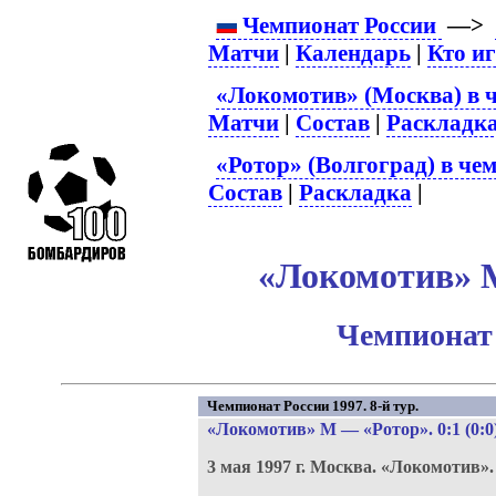
Чемпионат России
—>
Матчи
|
Календарь
|
Кто и
«Локомотив» (Москва) в 
Матчи
|
Состав
|
Раскладк
«Ротор» (Волгоград) в че
Состав
|
Раскладка
|
«Локомотив» М
Чемпионат 
Чемпионат России 1997. 8-й тур.
«Локомотив» М
—
«Ротор»
. 0:1 (0:0
3 мая 1997 г.
Москва.
«Локомотив»