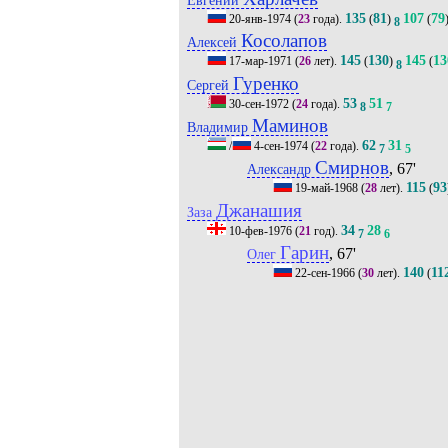
135
81
107
79
20-янв-1974
(
23
года).
(
)
(
8
Косолапов
Алексей
145
130
145
13
17-мар-1971
(
26
лет).
(
)
(
8
Гуренко
Сергей
53
51
30-сен-1972
(
24
года).
8
7
Маминов
Владимир
62
31
/
4-сен-1974
(
22
года).
7
5
Смирнов
, 67'
Александр
115
93
19-май-1968
(
28
лет).
(
Джанашия
Заза
34
28
10-фев-1976
(
21
год).
7
6
Гарин
, 67'
Олег
140
11
22-сен-1966
(
30
лет).
(