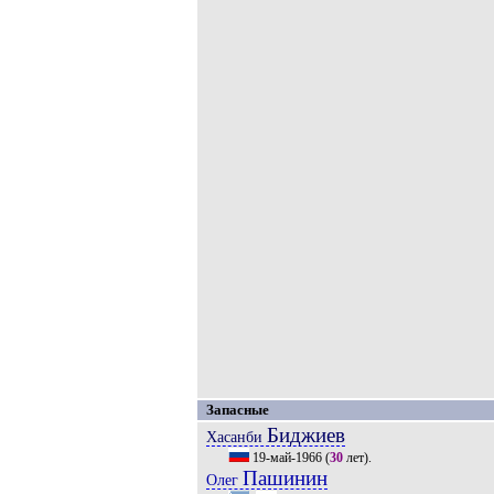
Запасные
Биджиев
Хасанби
19-май-1966
(
30
лет).
Пашинин
Олег