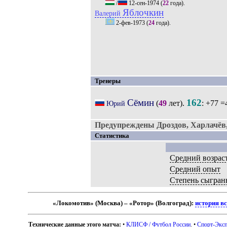
/
12-сен-1974
(
22
года).
Яблочкин
Валерий
2-фев-1973
(
24
года).
Тренеры
Сёмин
162
(
49
лет).
: +77 =
Юрий
Предупреждены Дроздов, Харлачёв
Статистика
Средний возрас
Средний опыт
Степень сыгран
«Локомотив» (Москва) – «Ротор» (Волгоград):
история в
Технические данные этого матча:
•
КЛИСФ / Футбол России
. •
Спорт-Эксп