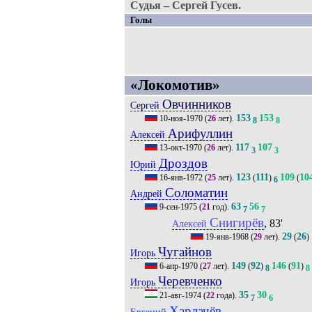
Судья – Сергей Гусев.
Голы
«Локомотив»
Овчинников
Сергей
153
153
10-ноя-1970
(
26
лет).
8
8
Арифуллин
Алексей
117
107
13-окт-1970
(
26
лет).
3
3
Дроздов
Юрий
123
111
109
10
16-янв-1972
(
25
лет).
(
)
(
6
Соломатин
Андрей
63
56
9-сен-1975
(
21
год).
7
7
Снигирёв
, 83'
Алексей
29
26
19-янв-1968
(
29
лет).
(
)
Чугайнов
Игорь
149
92
146
91
6-апр-1970
(
27
лет).
(
)
(
)
8
8
Черевченко
Игорь
35
30
21-авг-1974
(
22
года).
7
6
Харлачёв
Евгений