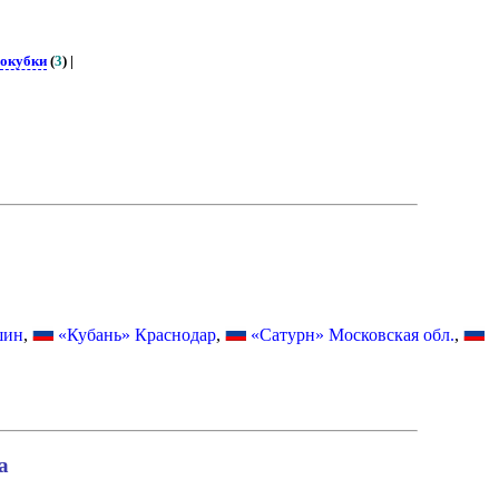
окубки
(
3
) |
шин
,
«Кубань» Краснодар
,
«Сатурн» Московская обл.
,
а