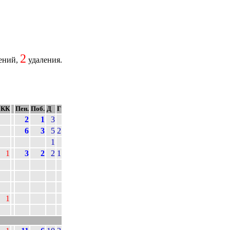
2
ений,
удаления.
КК
Пен.
Поб.
Д
Г
2
1
3
6
3
5
2
1
1
3
2
2
1
1