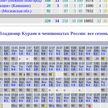
тив» (Нижний Новгород)
108
13
104
4
100
9374
5
14
льщик» (Камышин)
20
1
19
1
17
1686
4
3
 (Московская обл.)
92
87
5
81
7832
3
29
220
14
210
10
198
18892
12
46
Владимир Кураев в чемпионатах России: все сезон
05
5.05
14.05
29.06
2.07
9.07
12.07
22.07
26.07
2.08
9.08
12.08
29.08
5.09
12.09
р
КрС
Шин
Тор
СпМ
Асм
Зен
КрС
Ртр
Шин
Куб
Рсм
СпВ
ДМо
ЛМо
0
1:0
2:0
1:0
0:1
2:1
0:0
1:1
0:3
2:0
3:3
1:1
0:4
0:2
1:1
90
90
о
о
90
90
90
90
90
90
90
90
..26
90
1
2
||
05
6.05
12.05
16.05
26.05
6.06
10.06
16.06
20.06
26.06
29.06
13.07
22.07
7.08
11.08
С
Тор
Ртр
Ткс
СпМ
Оке
Луч
ЛМо
ЦСК
ДСт
Рсм
Урм
Асм
ДМо
СпМ
1
0:1
0:4
3:1
0:2
2:0
2:1
1:4
0:3
4:1
1:0
1:1
0:2
1:1
0:0
90
90
90
90
90
90
90
90
90
90
90
90
90
||
1
1
1
||
||
1
.05
24.05
27.05
10.06
17.06
24.06
28.06
1.07
8.07
15.07
22.07
29.07
5.08
9.08
19.08
з
ЛНН
ДМо
Урм
КрС
ЛМо
Жем
Ртр
Чрм
ДМо
ЛНН
КрС
Урм
Жем
Ртр
0
1:2
0:0
0:1
3:0
1:1
2:0
1:0
2:2
1:2
1:4
1:2
0:2
2:1
1:3
90
90
90
90
90
32..
о
о
о
о
90
.04
20.04
27.04
4.05
8.05
15.05
18.05
3.07
6.07
10.07
17.07
24.07
27.07
31.07
10.08
с
Урм
КрС
СпМ
Кмз
ДМо
Тор
Рсм
Зен
Жем
Ала
Бал
Чрм
ЛМо
ЦСК
2
0:3
1:0
0:4
2:1
1:4
1:0
3:2
2:1
0:1
1:2
1:0
0:3
0:0
1:3
90
90
90
90
90
90
90
90
90
90
71
||
1
||
1
1
||