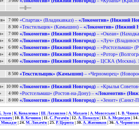
«Локомотив» (Нижний Новгород)
– «Кубань» (Краснод
в»
5 000
––||––
«Спартак» (Владикавказ) –
«Локомотив» (Нижний Нов
ив»
7 000
«Текстильщик» (Камышин) –
«Локомотив» (Нижний Н
8 300
«Локомотив» (Нижний Новгород)
– «Океан» (Находка)
в»
7 000
«Локомотив» (Нижний Новгород)
– «Луч» (Владивосто
в»
6 500
«Локомотив» (Нижний Новгород)
– «Ростсельмаш» (Ро
в»
6 000
«Локомотив» (Нижний Новгород)
– «Ротор» (Волгогра
в»
4 000
«Локомотив» (Нижний Новгород)
– ЦСКА (Москва). 
в»
6 000
«Текстильщик» (Камышин)
– «Черноморец» (Новорос
8 500
«Локомотив» (Нижний Новгород)
– «Крылья Советов»
в»
10 000
«Ростсельмаш» (Ростов-на-Дону) –
«Локомотив» (Ниж
»
4 000
«Локомотив» (Нижний Новгород)
– «Зенит» (Санкт-Пе
в»
8 000
. Зуев
|
К. Коваленко
|
Ш. Лахиялов
|
А. Махаев
|
А. Мовсесьян
| 1.
В. Чижов
атович
| 10.
В. Кечинов
| 11.
С. Рогачёв
| 12.
А. Помазун
| 13.
А. Медведев
| 14
. Микадзе
| 24.
М. Лихачёв
| 25.
Р. Церюта
| 30.
А. Житников
| 36.
А. Чернигов