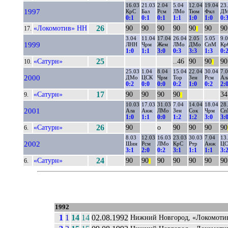
16.03
21.03
2.04
5.04
12.04
19.04
23
1997
КрС
Бал
Рсм
ЛМо
Тюм
Фкл
Д
0:1
0:1
0:1
1:1
1:0
1:0
0:
«Локомотив» НН
26
90
90
90
90
90
90
90
17.
||
3.04
11.04
17.04
26.04
2.05
5.05
9.
1999
ЛНН
Чрм
Жем
ЛМо
ДМо
СпМ
Кр
1:0
1:1
3:0
0:3
3:3
1:3
0:
«Сатурн»
25
..46
90
90
90
10.
||
25.03
1.04
8.04
15.04
22.04
30.04
7.
2000
ДМо
ЦСК
Чрм
Тор
Зен
Рсм
Ал
0:2
0:0
0:0
0:2
1:0
0:2
2:
«Сатурн»
17
90
90
90
90
34
9.
||
10.03
17.03
31.03
7.04
14.04
18.04
28
2001
Ала
Анж
ЛМо
Зен
Сок
Чрм
С
1:0
1:1
0:0
1:2
1:2
3:0
3:
«Сатурн»
26
90
о
90
90
90
90
6.
8.03
12.03
16.03
23.03
30.03
7.04
13
2002
Шин
Рсм
ЛМо
КрС
Ртр
Анж
ЦС
3:1
2:0
0:2
3:1
1:1
1:1
3:
«Сатурн»
24
90
90
90
90
90
90
90
6.
||
1992
1
1
14
14
02.08.1992
Нижний Новгород, «Локомоти