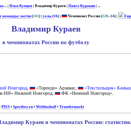
ты
:... |
Илья Купцов
| Владимир Кураев |
Павел Куракин
| ...
е команды: матчи
(
241
) |
голы
(
16
) |
Чемпионат России (
220
–
14
) |
Евр
Владимир Кураев
в чемпионатах России по футболу
ний Новгород
,
«Торпедо» Арзамас,
«Текстильщик» Камы
в-НН» Нижний Новгород,
ФК «Нижний Новгород».
•
РПЛ
•
Sportbox.ru
•
Weltfussball
•
Transfermarkt
Владимир Кураев в чемпионатах России: статистик