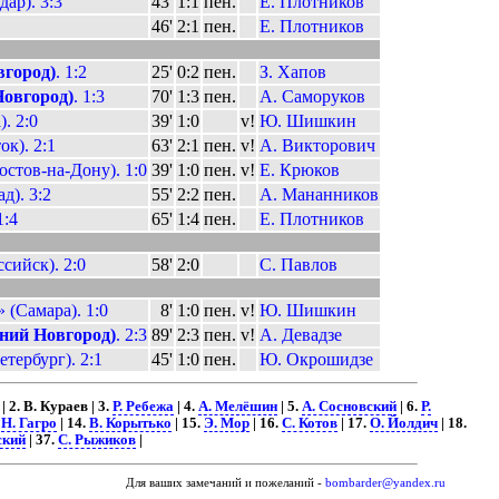
ар). 3:3
43'
1:1
пен.
Е. Плотников
46'
2:1
пен.
Е. Плотников
город)
. 1:2
25'
0:2
пен.
З. Хапов
овгород)
. 1:3
70'
1:3
пен.
А. Саморуков
. 2:0
39'
1:0
v!
Ю. Шишкин
к). 2:1
63'
2:1
пен.
v!
А. Викторович
стов-на-Дону). 1:0
39'
1:0
пен.
v!
Е. Крюков
д). 3:2
55'
2:2
пен.
А. Мананников
1:4
65'
1:4
пен.
Е. Плотников
сийск). 2:0
58'
2:0
С. Павлов
 (Самара). 1:0
8'
1:0
пен.
v!
Ю. Шишкин
ний Новгород)
. 2:3
89'
2:3
пен.
v!
А. Девадзе
тербург). 2:1
45'
1:0
пен.
Ю. Окрошидзе
| 2. В. Кураев | 3.
Р. Ребежа
| 4.
А. Мелёшин
| 5.
А. Сосновский
| 6.
Р.
.
Н. Гагро
| 14.
В. Корытько
| 15.
Э. Мор
| 16.
С. Котов
| 17.
О. Йолдич
| 18.
ский
| 37.
С. Рыжиков
|
Для ваших замечаний и пожеланий -
bombarder@yandex.ru