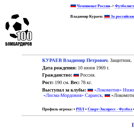
Чемпионат России
–>
Футболис
Владимир Кураев:
За российски
КУРАЕВ Владимир Петрович
. Защитник.
Дата рождения:
10 июня 1969 г.
Гражданство:
Россия.
Рост:
190 см.
Вес:
78 кг.
Выступал за клубы:
«Локомотив» Ниж
«Лисма-Мордовия» Саранск
,
«Локомоти
Профиль игрока:
•
РПЛ
•
Спорт-Экспресс - Футбол