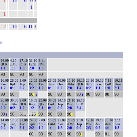
1
11
6
10
3
1
1
2
11
6
11
3
ы
26.09
4.10
17.10
31.10
8.11
ЦСК
ДМо
СпВ
ЦСК
ЛМо
1:1
1:1
1:3
2:0
1:3
90
90
90
90
90
16.08
28.08
1.09
12.09
19.09
26.09
30.09
10.10
16.10
23.10
30.10
7.11
10.11
Кмз
КрС
Тор
Ртр
Ткс
Луч
Оке
ЛМо
ЦСК
ДСт
Рсм
СпВ
Жем
1:2
0:1
0:2
3:2
1:2
0:1
0:2
2:0
1:4
0:2
1:1
1:0
2:1
90
90
90
90
90
90
90
90
90
90
90
||
1
1
26.08
30.08
9.09
16.09
23.09
30.09
14.10
21.10
26.10
Чрм
ЛМо
ЦСК
Кмз
ДГз
СпА
Тор
Рсм
СпМ
2:0
0:2
1:2
1:2
3:1
0:1
0:0
2:0
2:4
90
90
61..
..26
90
90
90
90
1
||
||
14.08
17.08
21.08
24.08
7.09
15.09
21.09
28.09
2.10
12.10
19.10
25.10
3.11
Ртр
Лад
Ткс
Урм
КрС
СпМ
Кмз
ДМо
Тор
Рсм
Зен
Жем
Ала
0:2
2:1
3:1
2:2
1:2
1:1
1:3
2:0
0:0
2:3
0:2
4:1
1:3
60..
90
90
90
90
90
90
81..
90
||