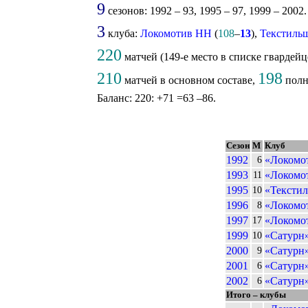
9
сезонов: 1992 – 93, 1995 – 97, 1999 – 2002.
3
клуба:
Локомотив НН
(
108
–
13
),
Текстиль
220
матчей (149-е место в списке гвардей
210
198
матчей в основном составе,
полн
Баланс: 220: +71 =63 –86.
Сезон
М
Клуб
1992
«Локомо
6
1993
«Локомо
11
1995
«Тексти
10
1996
«Локомо
8
1997
«Локомо
17
1999
«Сатурн»
10
2000
«Сатурн»
9
2001
«Сатурн»
6
2002
«Сатурн»
6
Итого – клубы