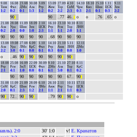
9.08
16.08
23.08
30.08
3.09
13.09
27.09
4.10
14.10
18.10
25.10
1.11
9.11
Тюм
Фкл
ДМо
Ала
Ртр
Жем
Тор
СпМ
Чрм
Кмз
Шин
ЦСК
Зен
1:2
0:2
0:1
1:3
1:2
0:2
2:2
2:3
0:3
2:1
0:1
0:3
2:2
90
90
..77
46..
о
о
..76
..65
о
||
||
21.08
28.08
11.09
18.09
2.10
16.10
23.10
30.10
8.11
Ала
Ура
Шин
Зен
ЦСК
Ртр
Рсм
Тор
ЛНН
0:2
2:0
0:0
1:0
2:3
1:1
1:1
2:0
1:1
90
90
90
90
90
..68
90
90
90
13.08
19.08
27.08
6.09
1.10
14.10
21.10
5.11
12.11
Ала
Ура
ЛМо
КрС
Фкл
Ртр
Анж
ЛНН
ДМо
2:2
3:0
0:1
0:0
0:1
0:3
0:0
0:0
1:0
о
..46
90
90
90
90
90
90
||
||
||
||
18.08
25.08
16.09
22.09
30.09
9.10
21.10
27.10
8.11
Ртр
Рсм
ЗиЛ
ЦСК
Фкл
ДМо
Ала
Тор
КрС
2:1
4:1
1:0
0:0
0:1
6:1
5:0
0:1
0:2
90
90
90
90
90
90
67..
90
||
31.08
11.09
21.09
28.09
6.10
26.10
2.11
10.11
17.11
СпМ
КрС
Шин
Рсм
ЛМо
Анж
Ртр
Тор
ЦСК
2:0
0:1
2:3
1:2
2:1
1:1
2:1
1:1
0:3
90
72..
90
90
..79
90
90
о
||
||
||
||
||
вль). 2:0
30'
1:0
v!
Е. Кранатов