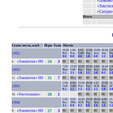
«Локомо
«Тексти
«Сатурн»
Итого
Сезон: место, клуб
Игры
Голы
Матчи
29.03
1.04
8.04
12.04
23.04
26.04
2.
1992
Куб
Рсм
СпМ
Тор
Асм
Зен
Рт
0:0
0:0
0:0
1:0
0:0
1:1
1:
«Локомотив» НН
24
3
90
90
90
90
90
90
90
6.
7.03
13.03
20.03
28.03
3.04
18.04
2.
1993
Жем
СпВ
Кмз
Урм
Асм
ДМо
Кр
1:1
2:1
1:0
1:2
1:0
0:3
1:
«Локомотив» НН
31
7
90
90
90
90
90
90
90
11.
1
1.04
8.04
15.04
29.04
9.05
13.05
20
1995
СпА
СпМ
Рсм
Тор
ЦСК
Кмз
ДГ
0:2
2:2
1:2
1:1
2:2
1:0
3:
«Текстильщик»
20
1
90
90
90
90
90
10.
||
2.03
9.03
16.03
23.03
30.03
6.04
13
1996
Бал
ЛМо
ЦСК
Ртр
Чрм
Лад
Тк
3:1
0:0
0:2
0:0
2:0
1:0
1:
«Локомотив» НН
27
3
90
90
90
90
90
90
90
8.
||