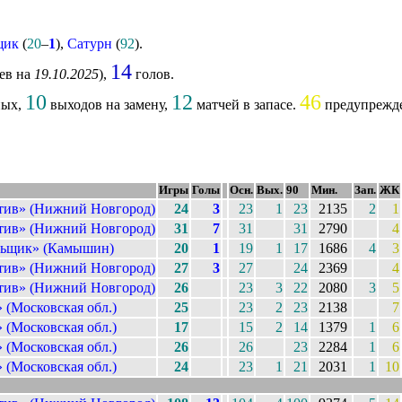
щик
(
20
–
1
),
Сатурн
(
92
).
14
цев на
19.10.2025
),
голов.
10
12
46
ых,
выходов на замену,
матчей в запасе.
предупрежд
Игры
Голы
Осн.
Вых.
90
Мин.
Зап.
ЖК
тив» (Нижний Новгород)
24
3
23
1
23
2135
2
1
тив» (Нижний Новгород)
31
7
31
31
2790
4
льщик» (Камышин)
20
1
19
1
17
1686
4
3
тив» (Нижний Новгород)
27
3
27
24
2369
4
тив» (Нижний Новгород)
26
23
3
22
2080
3
5
 (Московская обл.)
25
23
2
23
2138
7
 (Московская обл.)
17
15
2
14
1379
1
6
 (Московская обл.)
26
26
23
2284
1
6
 (Московская обл.)
24
23
1
21
2031
1
10