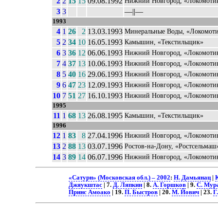
2
2
15
15
09.08.1992
Нижний Новгород, «Локомоти
3
3
––||––
1993
4
1
26
2
13.03.1993
Минеральные Воды, «Локомот
5
2
34
10
16.05.1993
Камышин, «Текстильщик»
6
3
36
12
06.06.1993
Нижний Новгород, «Локомоти
7
4
37
13
10.06.1993
Нижний Новгород, «Локомоти
8
5
40
16
29.06.1993
Нижний Новгород, «Локомоти
9
6
47
23
12.09.1993
Нижний Новгород, «Локомоти
10
7
51
27
16.10.1993
Нижний Новгород, «Локомоти
1995
11
1
68
13
26.08.1995
Камышин, «Текстильщик»
1996
12
1
83
8
27.04.1996
Нижний Новгород, «Локомоти
13
2
88
13
03.07.1996
Ростов-на-Дону, «Ростсельмаш
14
3
89
14
06.07.1996
Нижний Новгород, «Локомоти
«Сатурн» (Московская обл.) – 2002
:
Н. Дамьянац
|
К
Джяукштас
| 7.
Д. Ляпкин
| 8.
А. Горшков
| 9.
С. Мур
Принс Амоако
| 19.
П. Быстров
| 20.
М. Йович
| 23.
Г