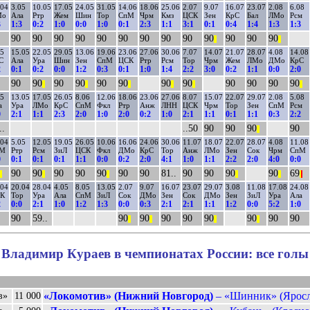
.04
3.05
10.05
17.05
24.05
31.05
14.06
18.06
25.06
2.07
9.07
16.07
23.07
2.08
6.08
Мо
Ала
Ртр
Жем
Шин
Тор
СпМ
Чрм
Кмз
ЦСК
Зен
КрС
Бал
ЛМо
Рсм
3
1:3
0:2
1:0
0:0
1:0
0:1
2:3
1:1
3:1
0:1
0:4
1:4
1:3
1:3
90
90
90
90
90
90
90
90
90
90
90
90
90
||
||
05
15.05
22.05
29.05
13.06
19.06
23.06
27.06
30.06
7.07
14.07
21.07
28.07
4.08
14.08
С
Ала
Ура
Шин
Зен
СпМ
ЦСК
Ртр
Рсм
Тор
Чрм
Жем
ЛМо
ДМо
КрС
2
0:1
0:2
0:0
1:2
0:3
0:1
1:0
1:4
2:2
3:0
0:2
1:1
0:0
2:0
90
90
90
90
90
90
90
90
90
90
90
90
||
||
||
||
||
||
05
13.05
17.05
26.05
8.06
12.06
18.06
23.06
27.06
8.07
15.07
22.07
29.07
2.08
5.08
а
Ура
ЛМо
КрС
СпМ
Фкл
Ртр
Анж
ЛНН
ЦСК
Чрм
Тор
Зен
СпМ
Рсм
0
2:1
1:1
2:3
2:0
1:0
2:0
0:2
1:0
2:1
1:1
0:1
1:1
0:3
2:2
..
..50
90
90
90
90
||
.04
5.05
12.05
19.05
26.05
10.06
16.06
24.06
30.06
11.07
18.07
22.07
28.07
4.08
11.08
пМ
Ртр
Рсм
ЗиЛ
ЦСК
Фкл
ДМо
КрС
Тор
Анж
ЛМо
Зен
Сок
Чрм
СпМ
0
0:1
0:1
0:1
1:1
0:0
0:2
2:0
4:1
1:0
1:1
2:2
2:0
4:0
0:0
90
90
90
90
90
90
90
81..
90
90
90
90
69
||
||
||
||
||
|
|
.04
20.04
28.04
4.05
8.05
13.05
2.07
9.07
16.07
23.07
29.07
3.08
11.08
17.08
24.08
К
Тор
Ура
Ала
СпМ
ЗиЛ
Сок
ДМо
Зен
Сок
ДМо
Зен
ЗиЛ
Ура
Ала
2
0:0
2:1
1:0
1:2
1:3
0:0
0:3
2:1
2:1
1:1
1:2
0:0
5:2
1:0
90
59..
90
90
90
90
90
90
90
90
||
||
||
||
Владимир Кураев в чемпионатах России: все голы
«Локомотив» (Нижний Новгород)
– «Шинник» (Яросла
в»
11 000