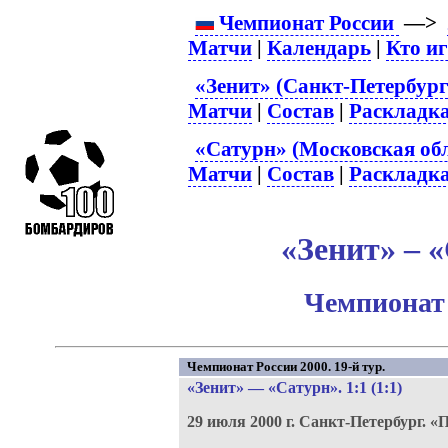
Чемпионат России
—>
Матчи
|
Календарь
|
Кто и
«Зенит» (Санкт-Петербург
Матчи
|
Состав
|
Раскладк
«Сатурн» (Московская обл
Матчи
|
Состав
|
Раскладк
«Зенит» – «
Чемпионат 
Чемпионат России 2000. 19-й тур.
«Зенит»
—
«Сатурн»
. 1:1 (1:1)
29 июля 2000 г.
Санкт-Петербург.
«П