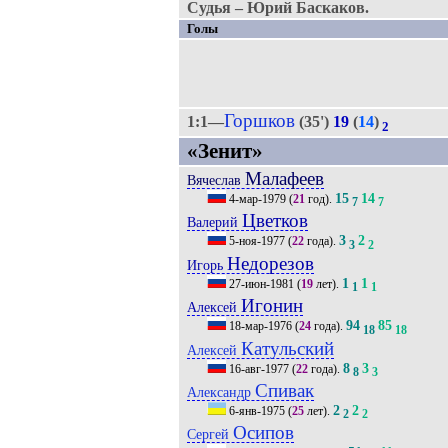
Судья – Юрий Баскаков.
Голы
Горшков
1:1—
(35')
19
(
14
)
2
«Зенит»
Малафеев
Вячеслав
15
14
4-мар-1979
(
21
год).
7
7
Цветков
Валерий
3
2
5-ноя-1977
(
22
года).
3
2
Недорезов
Игорь
1
1
27-июн-1981
(
19
лет).
1
1
Игонин
Алексей
94
85
18-мар-1976
(
24
года).
18
18
Катульский
Алексей
8
3
16-авг-1977
(
22
года).
8
3
Спивак
Александр
2
2
6-янв-1975
(
25
лет).
2
2
Осипов
Сергей