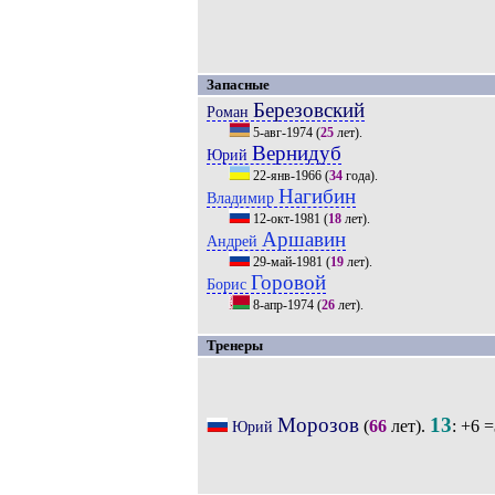
Запасные
Березовский
Роман
5-авг-1974
(
25
лет).
Вернидуб
Юрий
22-янв-1966
(
34
года).
Нагибин
Владимир
12-окт-1981
(
18
лет).
Аршавин
Андрей
29-май-1981
(
19
лет).
Горовой
Борис
8-апр-1974
(
26
лет).
Тренеры
Морозов
13
(
66
лет).
: +6 =
Юрий