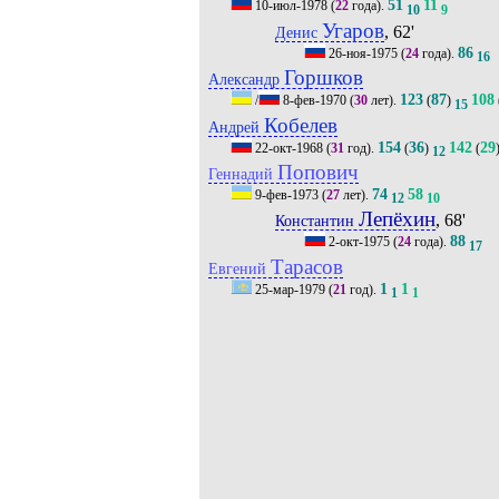
51
11
10-июл-1978
(
22
года).
10
9
Угаров
, 62'
Денис
86
26-ноя-1975
(
24
года).
16
Горшков
Александр
123
87
108
/
8-фев-1970
(
30
лет).
(
)
15
Кобелев
Андрей
154
36
142
29
22-окт-1968
(
31
год).
(
)
(
12
Попович
Геннадий
74
58
9-фев-1973
(
27
лет).
12
10
Лепёхин
, 68'
Константин
88
2-окт-1975
(
24
года).
17
Тарасов
Евгений
1
1
25-мар-1979
(
21
год).
1
1