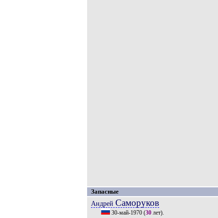
Запасные
Саморуков
Андрей
30-май-1970
(
30
лет).