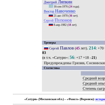
Ляпкин
Дмитрий
16-сен-1976
(
24
года).
Навоченко
Виктор
21-авг-1970
(
30
лет).
Пупонов
Сергей
8-апр-1982
(
18
лет).
Тренеры
Павлов
214
(
45
лет).
: +70
Сергей
83
56
(в т.ч. «Сатурн»:
: +17 =18 –
21
)
Предупреждены Грязин, Сосновски
Статистика
Средний возр
Средний опы
Степень сыгр
«Сатурн» (Московская обл.) – «Факел» (Воронеж):
истори