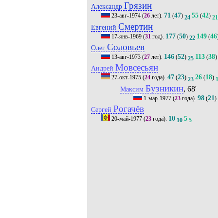
Грязин
Александр
71
47
55
42
23-авг-1974
(
26
лет).
(
)
(
)
24
21
Смертин
Евгений
177
50
149
46
17-янв-1969
(
31
год).
(
)
(
22
Соловьев
Олег
146
52
113
38
13-авг-1973
(
27
лет).
(
)
(
)
25
Мовсесьян
Андрей
47
23
26
18
27-окт-1975
(
24
года).
(
)
(
)
23
Бузникин
, 68'
Максим
98
21
1-мар-1977
(
23
года).
(
)
Рогачёв
Сергей
10
5
20-май-1977
(
23
года).
10
5