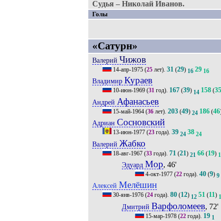
Судья – Николай Иванов.
Голы
«Сатурн»
Чижов
Валерий
31
29
29
14-апр-1975
(
25
лет).
(
)
16
16
Кураев
Владимир
167
39
158
3
10-июн-1969
(
31
год).
(
)
(
14
Афанасьев
Андрей
203
49
186
46
15-май-1964
(
36
лет).
(
)
(
24
Сосновский
Адриан
39
38
13-июн-1977
(
23
года).
24
24
Жабко
Валерий
71
21
66
19
18-авг-1967
(
33
года).
(
)
(
)
21
1
Мор
, 46'
Эдуард
40
9
4-окт-1977
(
22
года).
(
)
9
Мелёшин
Алексей
80
12
51
11
30-янв-1976
(
24
года).
(
)
(
)
12
Варфоломеев
, 72'
Дмитрий
19
15-мар-1978
(
22
года).
1