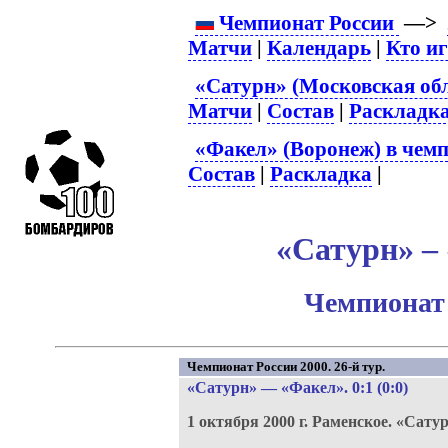
Чемпионат России
—>
Матчи
|
Календарь
|
Кто и
«Сатурн» (Московская обл
Матчи
|
Состав
|
Раскладк
«Факел» (Воронеж) в чемп
Состав
|
Раскладка
|
«Сатурн» – 
Чемпионат 
Чемпионат России 2000. 26-й тур.
«Сатурн»
—
«Факел»
. 0:1 (0:0)
1 октября 2000 г.
Раменское.
«Сатур