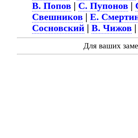
В. Попов
|
С. Пупонов
|
Свешников
|
Е. Смерти
Сосновский
|
В. Чижов
Для ваших зам