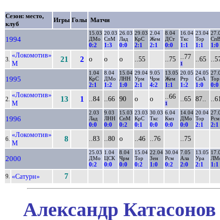
Сезон: место,
Игры
Голы
Матчи
клуб
15.03
20.03
26.03
29.03
2.04
8.04
16.04
23.04
27.
1994
ДМо
СпМ
Лад
КрС
Жем
ДСт
Ткс
Тор
Сп
0:2
1:3
0:0
2:1
2:1
0:0
1:1
1:1
1:0
«Локомотив»
..77
21
2
о
о
о
..55
..75
..65
..5
3.
М
1
1.04
8.04
15.04
29.04
9.05
13.05
20.05
24.05
27.
1995
КрС
ДМо
ЛНН
Урм
Чрм
Жем
Ртр
СпА
Тор
2:1
1:2
1:0
2:1
4:2
1:1
1:2
1:0
0:0
«Локомотив»
..66
13
1
..84
..66
90
о
о
..65
87..
..6
2.
М
1
2.03
9.03
15.03
23.03
30.03
6.04
14.04
20.04
27.
1996
Лад
ЛНН
СпМ
КрС
Ткс
Кмз
ДМо
Тор
Рсм
0:0
0:0
0:2
0:1
0:0
0:0
0:0
2:1
2:1
«Локомотив»
8
..83
..80
о
..46
..76
..75
6.
М
25.03
1.04
8.04
15.04
22.04
30.04
7.05
13.05
17.
2000
ДМо
ЦСК
Чрм
Тор
Зен
Рсм
Ала
Ура
ЛМ
0:2
0:0
0:0
0:2
1:0
0:2
2:0
2:1
1:1
7
«Сатурн»
9.
Александр Катасонов 