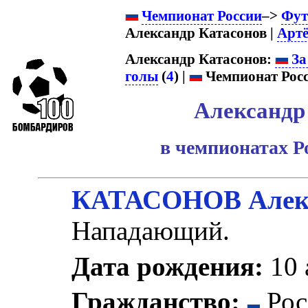
Чемпионат России
–>
Фут
Александр Катасонов |
Арт
Александр Катасонов:
За
голы
(
4
) |
Чемпионат Росс
Александр
в чемпионатах Р
КАТАСОНОВ Алекс
Нападающий.
Дата рождения:
10 
Гражданство:
Рос