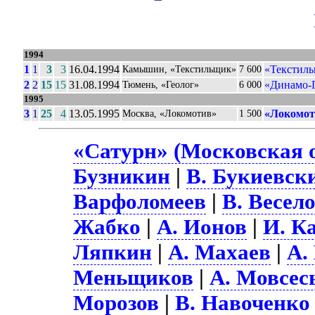
1994
1
1
3
3
16.04.1994
«Текстил
Камышин, «Текстильщик»
7 600
2
2
15
15
31.08.1994
«Динамо-Г
Тюмень, «Геолог»
6 000
1995
3
1
25
4
13.05.1995
«Локомот
Москва, «Локомотив»
1 500
«Сатурн» (Московская о
Бузникин
|
В. Букиевск
Варфоломеев
|
В. Весел
Жабко
|
А. Ионов
|
И. К
Ляпкин
|
А. Махаев
|
А.
Меньщиков
|
А. Мовсес
Морозов
|
В. Навоченко