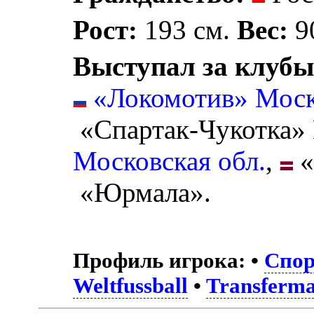
Рост:
193 см.
Вес:
90
Выступал за клубы
«Локомотив» Мос
«Спартак-Чукотка»
Московская обл.
,
«
«Юрмала».
Профиль игрока:
•
Спор
Weltfussball
•
Transferma