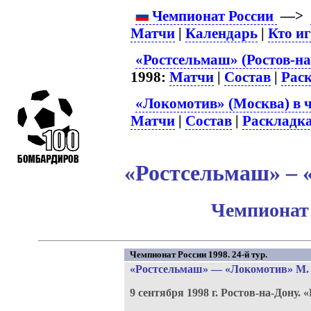
Чемпионат России
—>
Матчи
|
Календарь
|
Кто и
«Ростсельмаш» (Ростов-на
1998:
Матчи
|
Состав
|
Рас
«Локомотив» (Москва) в 
Матчи
|
Состав
|
Раскладк
«Ростсельмаш» – 
Чемпионат 
Чемпионат России 1998. 24-й тур.
«Ростсельмаш»
—
«Локомотив» М
.
9 сентября 1998 г.
Ростов-на-Дону.
«