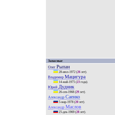
Запасные
Рыпан
Олег
28-июл-1972
(
26
лет).
Мацигура
Владимир
14-май-1975
(
23
года).
Дудник
Юрий
26-сен-1968
(
29
лет).
Саенко
Александр
5-мар-1978
(
20
лет).
Маслов
Александр
25-дек-1969
(
28
лет).