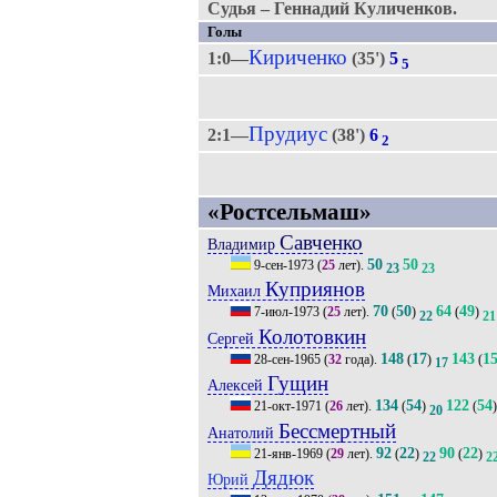
Судья – Геннадий Куличенков.
Голы
Кириченко
1:0—
(35')
5
5
Прудиус
2:1—
(38')
6
2
«Ростсельмаш»
Савченко
Владимир
50
50
9-сен-1973
(
25
лет).
23
23
Куприянов
Михаил
70
50
64
49
7-июл-1973
(
25
лет).
(
)
(
)
22
21
Колотовкин
Сергей
148
17
143
1
28-сен-1965
(
32
года).
(
)
(
17
Гущин
Алексей
134
54
122
54
21-окт-1971
(
26
лет).
(
)
(
)
20
Бессмертный
Анатолий
92
22
90
22
21-янв-1969
(
29
лет).
(
)
(
)
22
2
Дядюк
Юрий