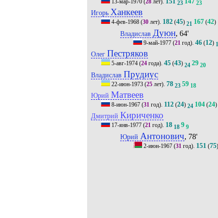
151
147
13-мар-1970
(
28
лет).
23
23
Ханкеев
Игорь
182
45
167
42
4-фев-1968
(
30
лет).
(
)
(
)
21
Дуюн
, 64'
Владислав
46
12
9-май-1977
(
21
год).
(
)
Пестряков
Олег
45
43
29
5-авг-1974
(
24
года).
(
)
24
20
Прудиус
Владислав
78
59
22-июн-1973
(
25
лет).
23
18
Матвеев
Юрий
112
24
104
24
8-июн-1967
(
31
год).
(
)
(
)
24
Кириченко
Дмитрий
18
9
17-янв-1977
(
21
год).
18
9
Антонович
, 78'
Юрий
151
75
2-июн-1967
(
31
год).
(