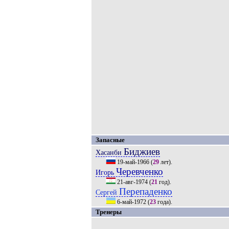
Запасные
Биджиев
Хасанби
19-май-1966
(
29
лет).
Черевченко
Игорь
21-авг-1974
(
21
год).
Перепаденко
Сергей
6-май-1972
(
23
года).
Тренеры