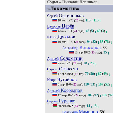
Судья – Николай Левников.
«Локомотив»
Овчинников
Сергей
113
113
10-ноя-1970
(
25
лет).
1
1
Царёв
Вячеслав
46
5
40
3
4-май-1971
(
24
года).
(
)
(
)
1
1
Дроздов
Юрий
94
82
83
78
16-янв-1972
(
24
года).
(
)
(
)
1
1
Катасонов
, 83'
Александр
35
10-апр-1972
(
23
года).
1
Соломатин
Андрей
28
23
9-сен-1975
(
20
лет).
1
1
Оганесян
Саркис
70
50
67
49
17-авг-1968
(
27
лет).
(
)
(
)
1
1
Чугайнов
Игорь
110
53
107
52
6-апр-1970
(
25
лет).
(
)
(
)
1
1
Косолапов
Алексей
107
92
107
92
17-мар-1971
(
24
года).
(
)
(
1
Гуренко
Сергей
14
13
30-сен-1972
(
23
года).
1
1
Маминов
, 58'
Владимир