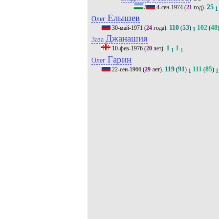
25
/
4-сен-1974
(
21
год).
1
Елышев
Олег
110
53
102
48
30-май-1971
(
24
года).
(
)
(
1
Джанашия
Заза
1
1
10-фев-1976
(
20
лет).
1
1
Гарин
Олег
119
91
111
85
22-сен-1966
(
29
лет).
(
)
(
)
1
1