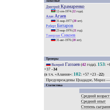
Запасные
Крамаренко
Дмитрий
12-сен-1974
(
22
года).
Агаев
Алан
31-мар-1977
(
20
лет).
Битаров
Роберт
23-мар-1976
(
21
год).
Сикоев
Тамерлан
31-авг-1976
(
20
лет).
Тренеры
Газзаев
153
(
42
года).
: +
Валерий
=37 –
34
102
(в т.ч. «Алания»:
: +57 =23 –
22
)
Предупреждены Цхададзе, Мороз — 
Статистика
Средний возраст
Средний опыт
Степень сыгран