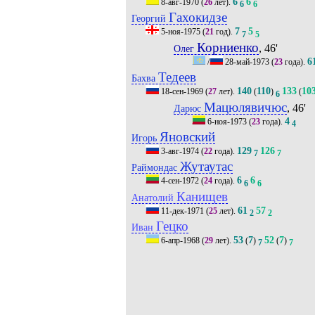
6
6
8-авг-1970
(
26
лет).
6
6
Гахокидзе
Георгий
7
5
5-ноя-1975
(
21
год).
7
5
Корниенко
, 46'
Олег
6
/
28-май-1973
(
23
года).
Тедеев
Бахва
140
110
133
10
18-сен-1969
(
27
лет).
(
)
(
6
Мацюлявичюс
, 46'
Дарюс
4
6-ноя-1973
(
23
года).
4
Яновский
Игорь
129
126
3-авг-1974
(
22
года).
7
7
Жутаутас
Раймондас
6
6
4-сен-1972
(
24
года).
6
6
Канищев
Анатолий
61
57
11-дек-1971
(
25
лет).
2
2
Гецко
Иван
53
7
52
7
6-апр-1968
(
29
лет).
(
)
(
)
7
7