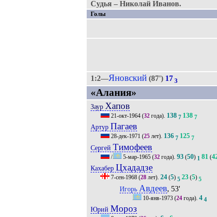
Судья – Николай Иванов.
Голы
Яновский
1:2—
(87')
17
3
«Алания»
Хапов
Заур
138
138
21-окт-1964
(
32
года).
7
7
Пагаев
Артур
136
125
28-дек-1971
(
25
лет).
7
7
Тимофеев
Сергей
93
50
81
4
/
5-мар-1965
(
32
года).
(
)
(
1
Цхададзе
Кахабер
24
5
23
5
7-сен-1968
(
28
лет).
(
)
(
)
5
5
Авдеев
, 53'
Игорь
4
10-янв-1973
(
24
года).
4
Мороз
Юрий