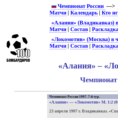
Чемпионат России
—>
Матчи
|
Календарь
|
Кто и
«Алания» (Владикавказ) в
Матчи
|
Состав
|
Раскладк
«Локомотив» (Москва) в 
Матчи
|
Состав
|
Раскладк
«Алания» – «Ло
Чемпионат 
Чемпионат России 1997. 7-й тур.
«Алания»
—
«Локомотив» М
. 1:2 (0
23 апреля 1997 г.
Владикавказ.
«Спа