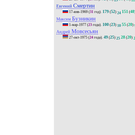
25
22
Смертин
Евгений
179
52
151
48
17-янв-1969
(
31
год).
(
)
(
24
Бузникин
Максим
100
23
55
20
1-мар-1977
(
23
года).
(
)
(
)
10
Мовсесьян
Андрей
49
25
28
20
27-окт-1975
(
24
года).
(
)
(
)
25