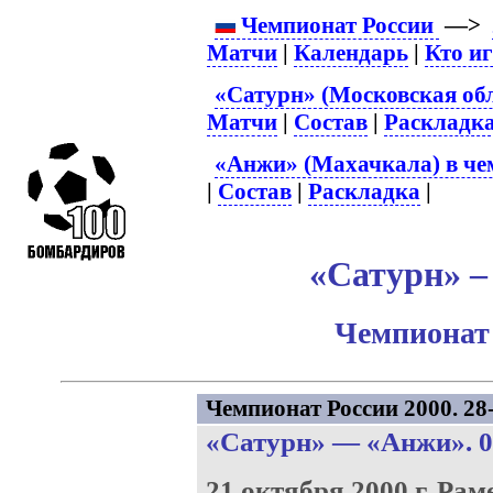
Чемпионат России
—>
Матчи
|
Календарь
|
Кто и
«Сатурн» (Московская обл
Матчи
|
Состав
|
Раскладк
«Анжи» (Махачкала) в че
|
Состав
|
Раскладка
|
«Сатурн» –
Чемпионат 
Чемпионат России 2000. 28-
«Сатурн»
—
«Анжи»
. 
21 октября 2000 г.
Рам