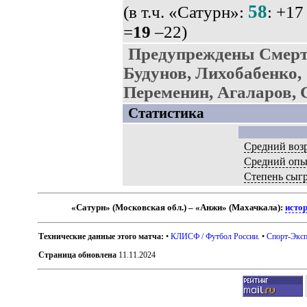
58
(в т.ч. «Сатурн»:
: +17
=
19
–22)
Предупреждены Смерти
Будунов, Лихобабенко,
Переменин, Агаларов, 
Статистика
Средний воз
Средний опы
Степень сыг
«Сатурн» (Московская обл.) – «Анжи» (Махачкала):
исто
Технические данные этого матча:
•
КЛИСФ / Футбол России
. •
Спорт-Эксп
Страница обновлена
11.11.2024