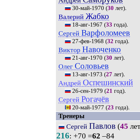
Андрей
30-май-1970
(
30
лет).
Жабко
Валерий
18-авг-1967
(
33
года).
Варфоломеев
Сергей
27-фев-1968
(
32
года).
Навоченко
Виктор
21-авг-1970
(
30
лет).
Соловьев
Олег
13-авг-1973
(
27
лет).
Оспешинский
Андрей
26-сен-1979
(
21
год).
Рогачёв
Сергей
20-май-1977
(
23
года).
Тренеры
Павлов
(
45
лет
Сергей
216
: +70 =
62
–84