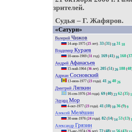
зрителей.
Судья – Г. Жафяров.
«Сатурн»
Чижов
Валерий
33
31
31
14-апр-1975
(
25
лет).
(
)
18
18
Кураев
Владимир
169
41
160
3
10-июн-1969
(
31
год).
(
)
(
16
Афанасьев
Андрей
205
51
188
48
15-май-1964
(
36
лет).
(
)
(
26
Сосновский
Адриан
41
40
13-июн-1977
(
23
года).
26
26
Ляпкин
Дмитрий
69
40
62
35
16-сен-1976
(
24
года).
(
)
(
)
23
1
Мор
Эдуард
41
10
36
9
4-окт-1977
(
23
года).
(
)
(
)
10
9
Мелёшин
Алексей
82
14
53
13
30-янв-1976
(
24
года).
(
)
(
)
14
Грязин
Александр
72
48
56
43
23-авг-1974
(
26
лет).
(
)
(
)