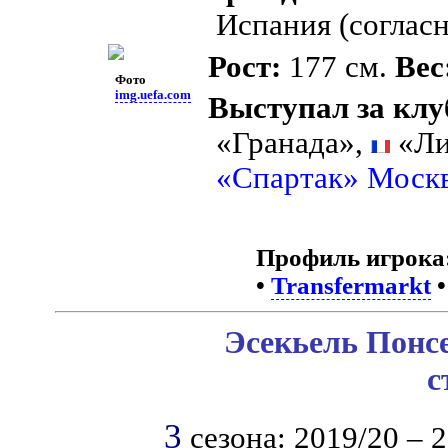
Испания (согласн
Рост:
177 см.
Вес
Фото
img.uefa.com
Выступал за клу
«Гранада»,
«Ли
«Спартак» Моск
Профиль игрока
•
Transfermarkt
Эсекьель Понсе
с
3
сезона: 2019/20 – 2