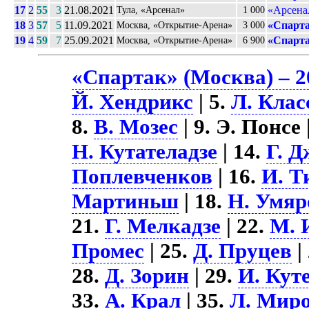
17
2
55
3
21.08.2021
«Арсенал
Тула, «Арсенал»
1 000
18
3
57
5
11.09.2021
«Спарта
Москва, «Открытие-Арена»
3 000
19
4
59
7
25.09.2021
«Спарта
Москва, «Открытие-Арена»
6 900
«Спартак» (Москва) – 2
Й. Хендрикс
| 5.
Л. Клас
8.
В. Мозес
| 9. Э. Понсе 
Н. Кутателадзе
| 14.
Г. 
Поплевченков
| 16.
И. Т
Мартиньш
| 18.
Н. Умяр
21.
Г. Мелкадзе
| 22.
М. 
Промес
| 25.
Д. Пруцев
|
28.
Д. Зорин
| 29.
И. Кут
33.
А. Крал
| 35.
Л. Мир