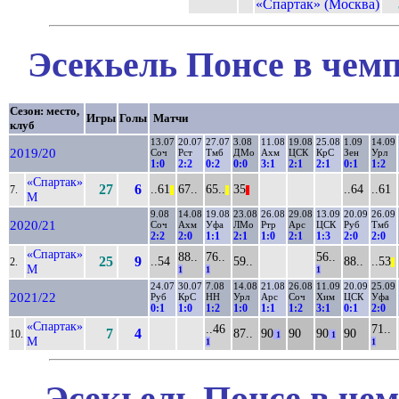
«Спартак» (Москва)
Эсекьель Понсе в чемп
Сезон: место,
Игры
Голы
Матчи
клуб
13.07
20.07
27.07
3.08
11.08
19.08
25.08
1.09
14.09
2019/20
Соч
Рст
Тмб
ДМо
Ахм
ЦСК
КрС
Зен
Урл
1:0
2:2
0:2
0:0
3:1
2:1
2:1
0:1
1:2
«Спартак»
27
6
..61
67..
65..
35
..64
..61
7.
||
||
||
М
9.08
14.08
19.08
23.08
26.08
29.08
13.09
20.09
26.09
2020/21
Соч
Ахм
Уфа
ЛМо
Ртр
Арс
ЦСК
Руб
Тмб
2:2
2:0
1:1
2:1
1:0
2:1
1:3
2:0
2:0
«Спартак»
88..
76..
56..
25
9
..54
59..
88..
..53
2.
||
М
1
1
1
24.07
30.07
7.08
14.08
21.08
26.08
11.09
20.09
25.09
2021/22
Руб
КрС
НН
Урл
Арс
Соч
Хим
ЦСК
Уфа
0:1
1:0
1:2
1:0
1:1
1:2
3:1
0:1
2:0
«Спартак»
..46
71..
7
4
87..
90
90
90
90
10.
1
1
М
1
1
Эсекьель Понсе в чем