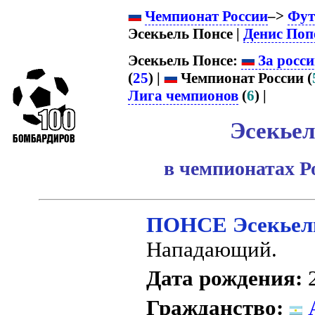
Чемпионат России
–>
Фут
Эсекьель Понсе |
Денис Поп
Эсекьель Понсе:
За росси
(
25
) |
Чемпионат России (
Лига чемпионов
(
6
) |
Эсекьел
в чемпионатах Р
ПОНСЕ Эсекьел
Нападающий.
Дата рождения:
2
Гражданство:
А