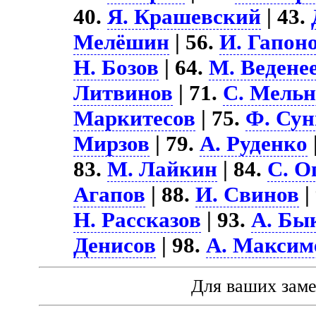
40.
Я. Крашевский
| 43.
Мелёшин
| 56.
И. Гапон
Н. Бозов
| 64.
М. Ведене
Литвинов
| 71.
С. Мель
Маркитесов
| 75.
Ф. Сун
Мирзов
| 79.
А. Руденко
83.
М. Лайкин
| 84.
С. О
Агапов
| 88.
И. Свинов
|
Н. Рассказов
| 93.
А. Бы
Денисов
| 98.
А. Максим
Для ваших зам