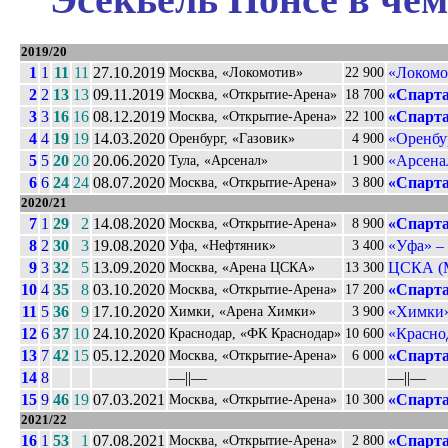
2019/20
1
1
11
11
27.10.2019
«Локомо
Москва, «Локомотив»
22 900
2
2
13
13
09.11.2019
«Спарта
Москва, «Открытие-Арена»
18 700
3
3
16
16
08.12.2019
«Спарта
Москва, «Открытие-Арена»
22 100
4
4
19
19
14.03.2020
«Оренбу
Оренбург, «Газовик»
4 900
5
5
20
20
20.06.2020
«Арсенал
Тула, «Арсенал»
1 900
6
6
24
24
08.07.2020
«Спарта
Москва, «Открытие-Арена»
3 800
2020/21
7
1
29
2
14.08.2020
«Спарта
Москва, «Открытие-Арена»
8 900
8
2
30
3
19.08.2020
«Уфа» –
Уфа, «Нефтяник»
3 400
9
3
32
5
13.09.2020
ЦСКА (М
Москва, «Арена ЦСКА»
13 300
10
4
35
8
03.10.2020
«Спарта
Москва, «Открытие-Арена»
17 200
11
5
36
9
17.10.2020
«Химки
Химки, «Арена Химки»
3 900
12
6
37
10
24.10.2020
«Красно
Краснодар, «ФК Краснодар»
10 600
13
7
42
15
05.12.2020
«Спарта
Москва, «Открытие-Арена»
6 000
14
8
––||––
––||––
15
9
46
19
07.03.2021
«Спарта
Москва, «Открытие-Арена»
10 300
2021/22
16
1
53
1
07.08.2021
«Спарта
Москва, «Открытие-Арена»
2 800