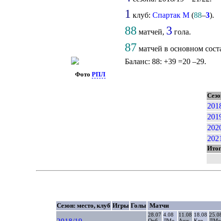
1
клуб:
Спартак М
(
88
–
3
).
88
3
матчей,
гола.
87
матчей в основном сост
Баланс: 88: +39 =20 –29.
Фото
РПЛ
Сезо
201
201
202
202
Ито
Сезон: место, клуб
Игры
Голы
Матчи
28.07
4.08
11.08
18.08
25.0
Орб
ЛМо
Анж
Кдр
ДМо