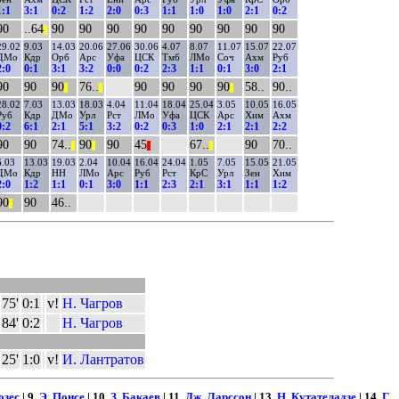
1:1
3:1
0:2
1:2
2:0
0:3
1:1
1:0
1:0
2:1
0:2
90
..64
90
90
90
90
90
90
90
90
90
||
29.02
9.03
14.03
20.06
27.06
30.06
4.07
8.07
11.07
15.07
22.07
ДМо
Кдр
Орб
Арс
Уфа
ЦСК
Тмб
ЛМо
Соч
Ахм
Руб
2:0
0:1
3:1
3:2
0:0
0:2
2:3
1:1
0:1
3:0
2:1
90
90
90
76..
90
90
90
90
58..
90..
||
||
||
28.02
7.03
13.03
18.03
4.04
11.04
18.04
25.04
3.05
10.05
16.05
Руб
Кдр
ДМо
Урл
Рст
ЛМо
Уфа
ЦСК
Арс
Хим
Ахм
0:2
6:1
2:1
5:1
3:2
0:2
0:3
1:0
2:1
2:1
2:2
90
90
74..
90
90
45
67..
90
70..
||
||
||
||
6.03
13.03
19.03
2.04
10.04
16.04
24.04
1.05
7.05
15.05
21.05
ДМо
Кдр
НН
ЛМо
Арс
Руб
Рст
КрС
Урл
Зен
Хим
2:0
1:2
1:1
0:1
3:0
1:1
2:3
2:1
3:1
1:1
1:2
90
90
46..
||
75'
0:1
v!
Н. Чагров
84'
0:2
Н. Чагров
25'
1:0
v!
И. Лантратов
озес
| 9.
Э. Понсе
| 10.
З. Бакаев
| 11.
Дж. Ларссон
| 13.
Н. Кутателадзе
| 14.
Г.