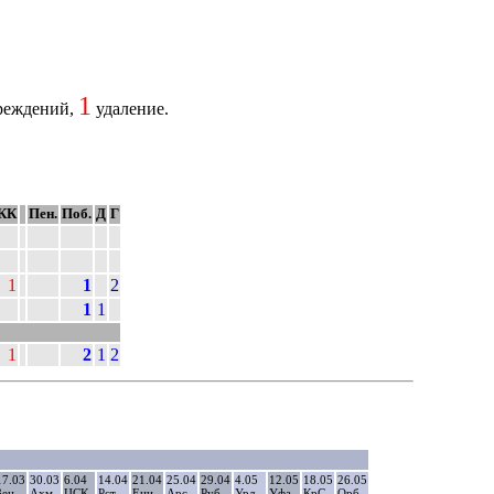
1
реждений,
удаление.
КК
Пен.
Поб.
Д
Г
1
1
2
1
1
1
2
1
2
17.03
30.03
6.04
14.04
21.04
25.04
29.04
4.05
12.05
18.05
26.05
Зен
Ахм
ЦСК
Рст
Ени
Арс
Руб
Урл
Уфа
КрС
Орб