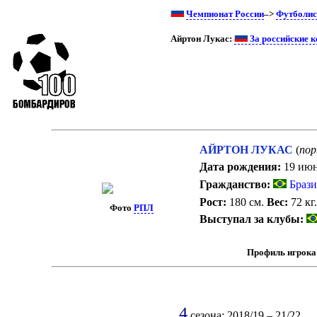
Чемпионат России
–>
Футболи
Айртон Лукас:
За российские 
АЙРТОН ЛУКАС
(
пор
Дата рождения:
19 июн
Гражданство:
Брази
Рост:
180 см.
Вес:
72 кг
Фото
РПЛ
Выступал за клубы:
Профиль игрока
4
сезона: 2018/19 – 21/22.