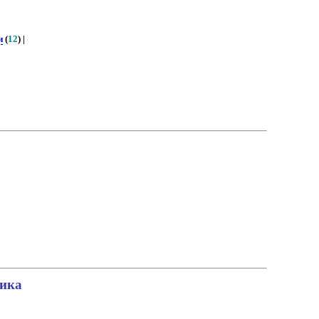
и
(
12
) |
тика