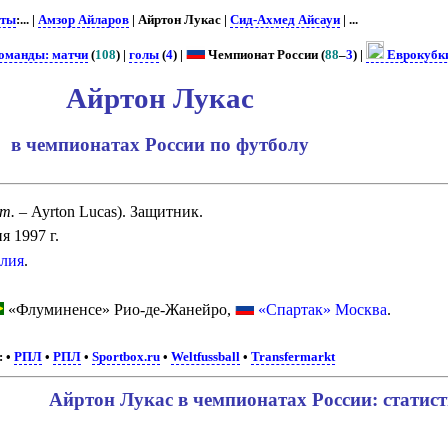
сты
:... |
Амзор Айларов
| Айртон Лукас |
Сид-Ахмед Айсауи
| ...
команды: матчи
(
108
) |
голы
(
4
) |
Чемпионат России (
88
–
3
) |
Еврокубк
Айртон Лукас
в чемпионатах России по футболу
т.
– Ayrton Lucas). Защитник.
я 1997 г.
лия
.
.
«Флуминенсе» Рио-де-Жанейро,
«Спартак» Москва
.
:
•
РПЛ
•
РПЛ
•
Sportbox.ru
•
Weltfussball
•
Transfermarkt
Айртон Лукас в чемпионатах России: статис