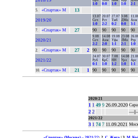
2018/19
1:0
0:0
1:0
1:0
2:1
«Спартак» М
13
5.
13.07
20.07
27.07
3.08
11.0
2019/20
Соч
Рст
Тмб
ДМо
Ахм
1:0
2:2
0:2
0:0
3:1
«Спартак» М
27
90
90
90
90
90
7.
9.08
14.08
19.08
23.08
26.0
2020/21
Соч
Ахм
Уфа
ЛМо
Ртр
2:2
2:0
1:1
2:1
1:0
«Спартак» М
27
2
90
90
90
90
90
2.
24.07
30.07
7.08
14.08
21.0
2021/22
Руб
КрС
НН
Урл
Арс
0:1
1:0
1:2
1:0
1:1
«Спартак» М
21
1
90
90
90
90
90
10.
2020/21
1
1
49
9
26.09.2020
Сара
2
2
––||
2021/22
3
1
74
7
11.09.2021
Моск
«Спартак» (Москва) – 2021/22
: 2.
С. Жиго
| 3.
М. Ко