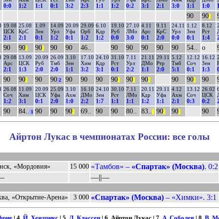
0:0
1:2
1:1
0:1
3:2
2:3
1:1
1:2
0:2
3:1
2:1
3:0
1:1
1:0
90
90
||
8
19.08
25.08
1.09
14.09
20.09
29.09
6.10
19.10
27.10
4.11
9.11
24.11
1.12
8.12
ЦСК
КрС
Зен
Урл
Уфа
Орб
Кдр
Руб
ЛМо
Арс
КрС
Урл
Зен
Рст
2:1
2:1
0:1
1:2
0:1
1:2
1:2
0:0
3:0
0:1
2:0
0:0
0:1
1:4
90
90
90
90
90
46..
90
90
90
90
90
54..
о
||
||
8
29.08
13.09
20.09
26.09
3.10
17.10
24.10
31.10
7.11
21.11
29.11
5.12
12.12
16.12
Арс
ЦСК
Руб
Тмб
Зен
Хим
Кдр
Рст
Урл
ДМо
Ртр
Тмб
Соч
Зен
2:1
1:3
2:0
2:0
1:1
3:2
3:1
0:1
2:2
1:1
2:0
5:1
0:1
1:3
90
90
90
90
90
90
90
90
90
90
90
90
90
||
2
||
||
||
||
8
26.08
11.09
20.09
25.09
3.10
16.10
24.10
30.10
7.11
20.11
29.11
4.12
13.12
26.02
Соч
Хим
ЦСК
Уфа
Ахм
ДМо
Зен
Рст
ЛМо
Кдр
Уфа
Ахм
Соч
ЦСК
1:2
3:1
0:1
2:0
1:0
2:2
1:7
1:1
1:1
1:2
1:1
2:1
0:3
0:2
90
84..
90
90
90
69..
90
90
80..
83..
90
90
90
1
||
||
||
||
Айртон Лукас в чемпионатах России: все голы
«Тамбов» –
«Спартак» (Москва)
. 0:2
нск, «Мордовия»
15 000
––
––||––
«Спартак» (Москва)
– «Химки». 3:1
ва, «Открытие-Арена»
3 000
фрие
| 4.
Й. Хендрикс
| 5.
Л. Классен
| 6. Айртон Лукас | 7.
А. Соболев
| 8.
В. М