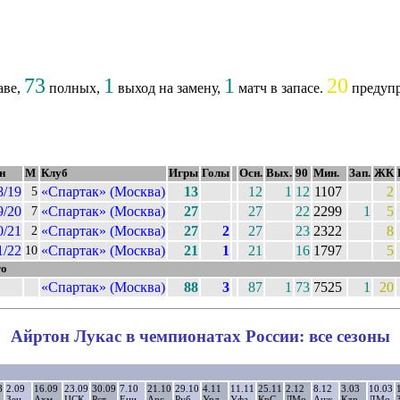
73
1
1
20
аве,
полных,
выход на замену,
матч в запасе.
предуп
н
М
Клуб
Игры
Голы
Осн.
Вых.
90
Мин.
Зап.
ЖК
8/19
«Спартак» (Москва)
13
12
1
12
1107
2
5
9/20
«Спартак» (Москва)
27
27
22
2299
1
5
7
0/21
«Спартак» (Москва)
27
2
27
23
2322
8
2
1/22
«Спартак» (Москва)
21
1
21
16
1797
5
10
го
«Спартак» (Москва)
88
3
87
1
73
7525
1
20
Айртон Лукас в чемпионатах России: все сезоны
8
2.09
16.09
23.09
30.09
7.10
21.10
29.10
4.11
11.11
25.11
2.12
8.12
3.03
10.03
Зен
Ахм
ЦСК
Рст
Ени
Арс
Руб
Урл
Уфа
КрС
ЛМо
Анж
Кдр
ДМо