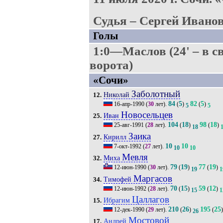
Судья – Сергей Иванов
Голы
1:0—Маслов (24' – в с
ворота)
«Сочи»
Заболотный
Николай
12.
84
5
82
5
16-апр-1990
(
30
лет).
(
)
(
)
5
5
Новосельцев
Иван
25.
104
18
98
18
25-авг-1991
(
28
лет).
(
)
(
)
18
Заика
Кирилл
27.
10
10
7-окт-1992
(
27
лет).
10
10
Мевля
Миха
32.
79
19
77
19
12-июн-1990
(
30
лет).
(
)
(
)
19
1
Маргасов
Тимофей
34.
70
15
59
12
12-июн-1992
(
28
лет).
(
)
(
)
15
1
Цаллагов
Ибрагим
15.
210
26
195
25
12-дек-1990
(
29
лет).
(
)
(
)
26
Мостовой
Андрей
17.