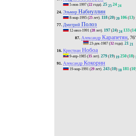
25
24
5-ноя-1997
(
22
года).
25
24
Набиуллин
Эльмир
24.
118
20
106
13
8-мар-1995
(
25
лет).
(
)
(
)
20
Полоз
Дмитрий
77.
197
24
133
14
12-июл-1991
(
28
лет).
(
)
(
24
Карапетян
, 76'
Александр
87.
21
23-дек-1987
(
32
года).
21
Нобоа
Кристиан
16.
279
19
250
18
9-апр-1985
(
35
лет).
(
)
(
)
19
Кокорин
Александр
91.
243
10
181
10
19-мар-1991
(
29
лет).
(
)
(
10