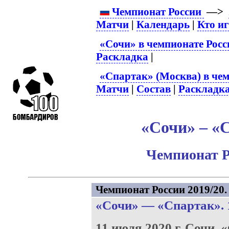
Чемпионат России
—>
Матчи
|
Календарь
|
Кто и
«Сочи» в чемпионате Росс
Раскладка
|
«Спартак» (Москва) в чем
Матчи
|
Состав
|
Раскладк
«Сочи» – «С
Чемпионат Р
Чемпионат России 2019/20. 
«Сочи»
—
«Спартак»
.
11 июля 2020 г.
Сочи.
«