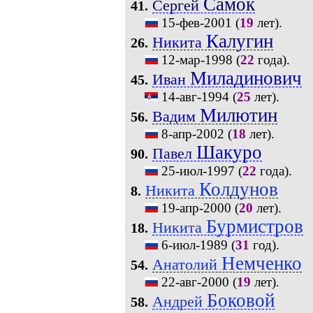
Самок
Сергей
41.
15-фев-2001
(
19
лет).
Калугин
Никита
26.
12-мар-1998
(
22
года).
Миладинович
Иван
45.
14-авг-1994
(
25
лет).
Милютин
Вадим
56.
8-апр-2002
(
18
лет).
Шакуро
Павел
90.
25-июл-1997
(
22
года).
Колдунов
Никита
8.
19-апр-2000
(
20
лет).
Бурмистров
Никита
18.
6-июл-1989
(
31
год).
Немченко
Анатолий
54.
22-авг-2000
(
19
лет).
Боковой
Андрей
58.