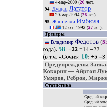
4-мар-2000
(
20
лет).
Лагатор
Душан
94.
29-мар-1994
(
26
лет).
Имбюла
Жаннелли
95.
/
12-сен-1992
(
27
лет).
Тренеры
Федотов
(
5
Владимир
58
года).
: +
22
=14 –22
10
(в т.ч. «Сочи»:
: +
5
=3 
Предупреждены Заика,
Кокорин — Айртон Лук
Умяров, Ребров, Мирзо
Статистика
Средний возр
Средний опы