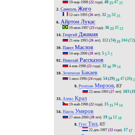
48
47
19-мар-1998
(
22
года).
25
25
Жиго
Самюэль
2.
32
32
12-окт-1993
(
26
лет).
23
23
Айртон Лукас
6.
36
35
19-июн-1997
(
23
года).
23
23
Джикия
Георгий
14.
112
74
104
72
21-ноя-1993
(
26
лет).
(
)
(
)
23
Маслов
Павел
39.
5
5
14-апр-2000
(
20
лет).
5
5
Рассказов
Николай
92.
32
30
4-янв-1998
(
22
года).
16
14
Бакаев
Зелимхан
10.
54
29
47
26
1-июл-1996
(
24
года).
(
)
(
)
24
2
Мирзов
, 83'
Резиуан
9.
103
1
22-июн-1993
(
27
лет).
(
Крал
Алекс
33.
15
14
19-май-1998
(
22
года).
15
14
Умяров
Наиль
54.
19
12
27-июн-2000
(
20
лет).
14
10
Тил
, 65'
Гуус
8.
17
22-дек-1997
(
22
года).
17