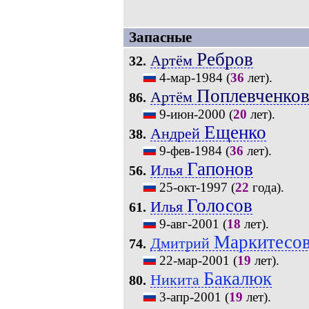
Запасные
Ребров
Артём
32.
4-мар-1984
(
36
лет).
Поплевченко
Артём
86.
9-июн-2000
(
20
лет).
Ещенко
Андрей
38.
9-фев-1984
(
36
лет).
Гапонов
Илья
56.
25-окт-1997
(
22
года).
Голосов
Илья
61.
9-авг-2001
(
18
лет).
Маркитесо
Дмитрий
74.
22-мар-2001
(
19
лет).
Бакалюк
Никита
80.
3-апр-2001
(
19
лет).