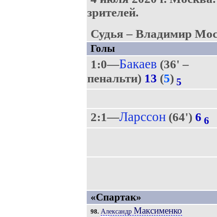
зрителей.
Судья – Владимир Мос
Голы
Бакаев
1:0—
(36' –
пенальти)
13
(
5
)
5
Ларссон
2:1—
(64')
6
6
«Спартак»
Максименко
Александр
98.