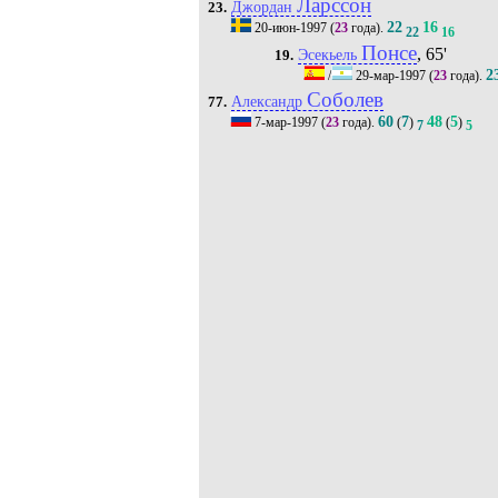
Ларссон
Джордан
23.
22
16
20-июн-1997
(
23
года).
22
16
Понсе
, 65'
Эсекьель
19.
2
/
29-мар-1997
(
23
года).
Соболев
Александр
77.
60
7
48
5
7-мар-1997
(
23
года).
(
)
(
)
7
5