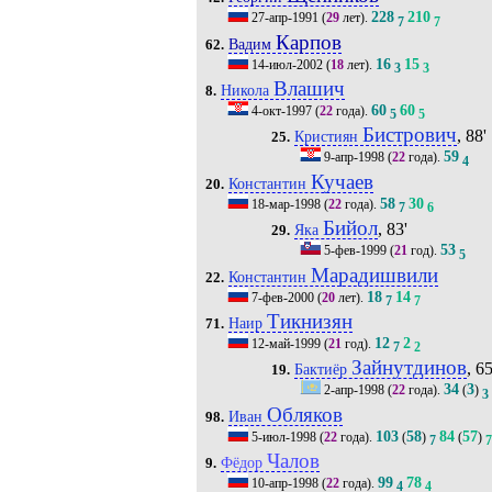
228
210
27-апр-1991
(
29
лет).
7
7
Карпов
Вадим
62.
16
15
14-июл-2002
(
18
лет).
3
3
Влашич
Никола
8.
60
60
4-окт-1997
(
22
года).
5
5
Бистрович
, 88'
Кристиян
25.
59
9-апр-1998
(
22
года).
4
Кучаев
Константин
20.
58
30
18-мар-1998
(
22
года).
7
6
Бийол
, 83'
Яка
29.
53
5-фев-1999
(
21
год).
5
Марадишвили
Константин
22.
18
14
7-фев-2000
(
20
лет).
7
7
Тикнизян
Наир
71.
12
2
12-май-1999
(
21
год).
7
2
Зайнутдинов
, 65
Бактиёр
19.
34
3
2-апр-1998
(
22
года).
(
)
3
Обляков
Иван
98.
103
58
84
57
5-июл-1998
(
22
года).
(
)
(
)
7
7
Чалов
Фёдор
9.
99
78
10-апр-1998
(
22
года).
4
4