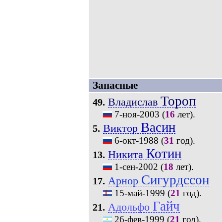
Запасные
Тороп
Владислав
49.
7-ноя-2003
(
16
лет).
Васин
Виктор
5.
6-окт-1988
(
31
год).
Котин
Никита
13.
1-сен-2002
(
18
лет).
Сигурдссон
Арнор
17.
15-май-1999
(
21
год).
Гайч
Адольфо
21.
26-фев-1999
(
21
год).