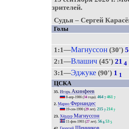
зрителей.
Судья – Сергей Карасё
Голы
Магнуссон
1:1—
(30')
5
Влашич
2:1—
(45')
21
4
Эджуке
3:1—
(90')
1
1
ЦСКА
Акинфеев
Игорь
35.
464
461
8-апр-1986
(
34
года).
7
7
Фернандес
Марио
2.
215
214
19-сен-1990
(
29
лет).
7
7
Магнуссон
Хёрдур
23.
56
53
11-фев-1993
(
27
лет).
6
5
Щенников
Георгий
42.