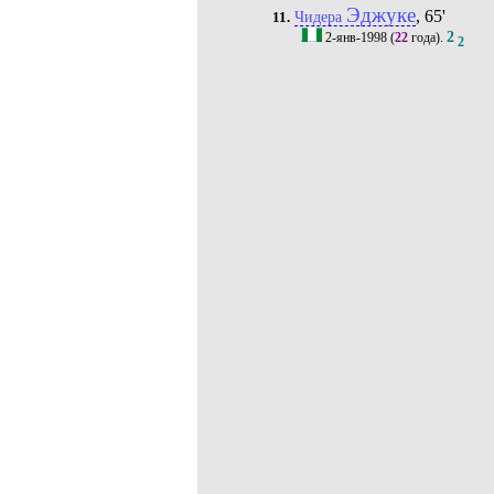
Эджуке
, 65'
Чидера
11.
2
2-янв-1998
(
22
года).
2