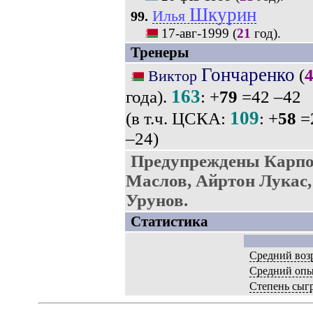
Шкурин
Илья
99.
17-авг-1999
(
21
год).
Тренеры
Гончаренко
(
Виктор
163
года).
: +
79
=42 –42
109
(в т.ч. ЦСКА:
: +
58
=
–24)
Предупреждены Карпо
Маслов, Айртон Лукас,
Урунов.
Статистика
Средний воз
Средний оп
Степень сыг