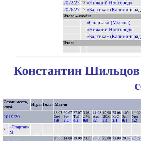
2022/23
«Нижний Новгород»
13
2026/27
«Балтика» (Калининград
7
Итого – клубы
«Спартак» (Москва)
«Нижний Новгород»
«Балтика» (Калининград
Итого
Константин Шильцов 
с
Сезон: место,
Игры
Голы
Матчи
клуб
13.07
20.07
27.07
3.08
11.08
19.08
25.08
1.09
14.09
2019/20
Соч
Рст
Тмб
ДМо
Ахм
ЦСК
КрС
Зен
Урл
1:0
2:2
0:2
0:0
3:1
2:1
2:1
0:1
1:2
«Спартак»
7.
М
9.08
14.08
19.08
23.08
26.08
29.08
13.09
20.09
26.09