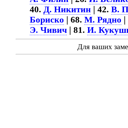
40.
Д. Никитин
| 42.
В. 
Бориско
| 68.
М. Рядно
|
Э. Чивич
| 81.
И. Кукуш
Для ваших зам