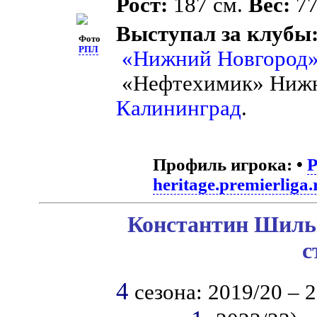
Рост:
187 см.
Вес:
77
Выступал за клубы
Фото
РПЛ
«Нижний Новгород
«Нефтехимик» Ниж
Калининград
.
Профиль игрока:
•
heritage.premierliga.
Константин Шильц
с
4
сезона: 2019/20 – 20