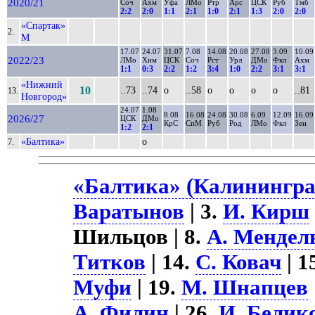
2020/21
Соч
Ахм
Уфа
ЛМо
Ртр
Арс
ЦСК
Руб
Тмб
2:2
2:0
1:1
2:1
1:0
2:1
1:3
2:0
2:0
«Спартак»
2.
М
17.07
24.07
31.07
7.08
14.08
20.08
27.08
3.09
10.09
2022/23
ЛМо
Хим
ЦСК
Соч
Рст
Урл
ДМо
Фкл
Ахм
1:1
0:3
2:2
1:2
3:4
1:0
2:2
3:1
3:1
«Нижний
10
..73
..74
о
..58
о
о
о
о
..81
13.
Новгород»
24.07
1.08
8.08
16.08
24.08
30.08
6.09
12.09
16.09
2026/27
ЦСК
ДМо
КрС
СпМ
Руб
Род
ЛМо
Фкл
Зен
1:2
2:1
«Балтика»
о
7.
«Балтика» (Калининград
Варатынов
| 3.
И. Кирш
Шильцов | 8.
А. Мендел
Титков
| 14.
С. Ковач
| 1
Муфи
| 19.
М. Шнапцев
А. Филин
| 26.
И. Белик