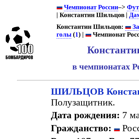
Чемпионат России
–>
Фут
| Константин Шильцов |
Да
Константин Шильцов:
За
голы
(
1
) |
Чемпионат Росс
Константи
в чемпионатах Р
ШИЛЬЦОВ Констан
Полузащитник.
Дата рождения:
7 ма
Гражданство:
Рос