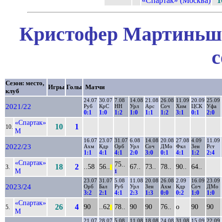
«Спартак» (Москва)
1
Кристофер Мартиньш 
с
Сезон: место,
Игры
Голы
Матчи
клуб
24.07
30.07
7.08
14.08
21.08
26.08
11.09
20.09
25.09
2021/22
Руб
КрС
НН
Урл
Арс
Соч
Хим
ЦСК
Уфа
0:1
1:0
1:2
1:0
1:1
1:2
3:1
0:1
2:0
«Спартак»
10
1
10.
М
16.07
23.07
31.07
6.08
14.08
20.08
27.08
4.09
11.09
2022/23
Ахм
Кдр
Орб
Урл
Соч
ДМо
Фкл
Зен
Рст
1:1
4:1
4:1
2:0
3:0
0:1
4:1
1:2
2:4
«Спартак»
75..
18
2
..58
56..
67..
73..
78..
90..
64..
3.
||
М
1
23.07
31.07
5.08
11.08
20.08
26.08
2.09
16.09
23.09
2023/24
Орб
Бал
Руб
Урл
Зен
Ахм
Кдр
Соч
ДМо
3:2
2:1
4:1
2:3
1:3
0:0
0:2
1:0
1:0
«Спартак»
26
4
90
..62
78..
90
90
76..
о
90
90
5.
||
М
21.07
28.07
5.08
11.08
18.08
24.08
31.08
15.09
22.09