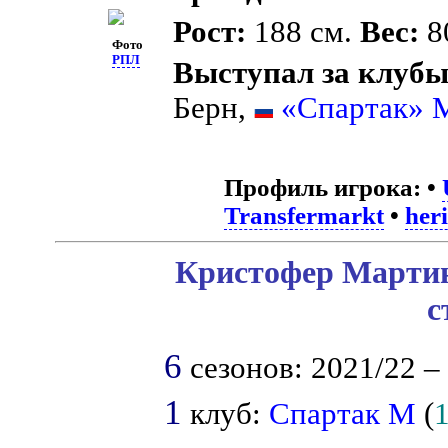
Рост:
188 см.
Вес:
80
Фото
РПЛ
Выступал за клубы
Берн,
«Спартак» 
Профиль игрока:
•
Transfermarkt
•
her
Кристофер Мартин
с
6
сезонов: 2021/22 – 
1
клуб:
Спартак М
(