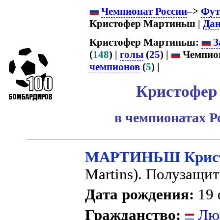
Чемпионат России
–>
Фут
Кристофер Мартиньш |
Дан
Кристофер Мартиньш:
З
(
148
) |
голы
(
25
) |
Чемпион
чемпионов
(
5
) |
Кристофер
в чемпионатах Р
МАРТИНЬШ Крис
Martins). Полузащит
Дата рождения:
19 
Гражданство:
Люк