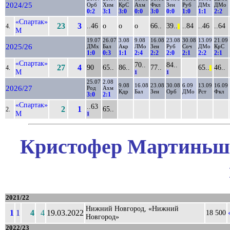
2024/25
Орб
Хим
КрС
Ахм
Фкл
Зен
Руб
ДМх
ДМо
0:2
3:1
3:0
0:0
3:0
0:0
1:0
1:1
2:2
«Спартак»
23
3
..46
о
о
о
66..
39..
..84
..46
..64
4.
||
М
19.07
26.07
3.08
9.08
16.08
23.08
30.08
13.09
21.09
2025/26
ДМх
Бал
Акр
ЛМо
Зен
Руб
Соч
ДМо
КрС
1:0
0:3
1:1
2:4
2:2
2:0
2:1
2:2
2:1
«Спартак»
70..
84..
27
4
90
65..
86..
77..
65..
46..
4.
||
М
1
1
25.07
2.08
9.08
16.08
23.08
30.08
6.09
13.09
16.09
2026/27
Род
Ахм
Кдр
Бал
Зен
Орб
ДМо
Рст
Фкл
3:0
2:1
«Спартак»
..63
2
1
65..
2.
М
1
Кристофер Мартиньш 
2021/22
Нижний Новгород, «Нижний
1
1
4
4
19.03.2022
18 500
Новгород»
2022/23