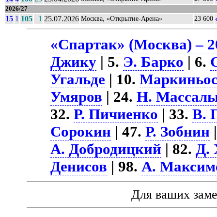
2026/27
15
1
105
1
25.07.2026
Москва, «Открытие-Арена»
23 600
«Спартак» (Москва) – 2
Джику
| 5.
Э. Барко
| 6.
Угальде
| 10.
Маркиньо
Умяров
| 24.
Н. Массал
32.
Р. Пичиенко
| 33.
В. 
Сорокин
| 47.
Р. Зобнин
|
А. Добродицкий
| 82.
Д.
Денисов
| 98.
А. Максим
Для ваших зам