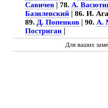
Савичев
| 78.
А. Васюти
Базилевский
| 86. И. Аг
89.
Д. Попенков
| 90.
А.
Постриган
|
Для ваших зам