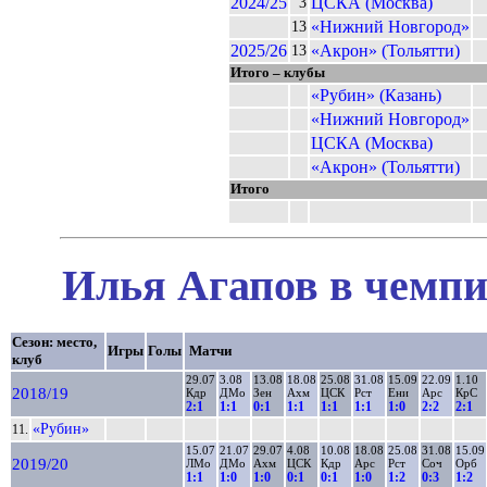
2024/25
ЦСКА (Москва)
3
«Нижний Новгород»
13
2025/26
«Акрон» (Тольятти)
13
Итого – клубы
«Рубин» (Казань)
«Нижний Новгород»
ЦСКА (Москва)
«Акрон» (Тольятти)
Итого
Илья Агапов в чемпи
Сезон: место,
Игры
Голы
Матчи
клуб
29.07
3.08
13.08
18.08
25.08
31.08
15.09
22.09
1.10
2018/19
Кдр
ДМо
Зен
Ахм
ЦСК
Рст
Ени
Арс
КрС
2:1
1:1
0:1
1:1
1:1
1:1
1:0
2:2
2:1
«Рубин»
11.
15.07
21.07
29.07
4.08
10.08
18.08
25.08
31.08
15.09
2019/20
ЛМо
ДМо
Ахм
ЦСК
Кдр
Арс
Рст
Соч
Орб
1:1
1:0
1:0
0:1
0:1
1:0
1:2
0:3
1:2