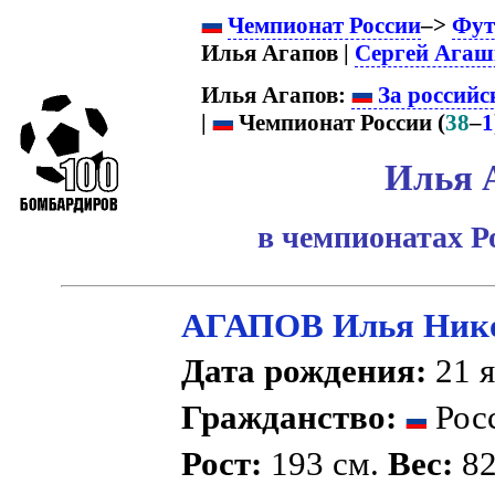
Чемпионат России
–>
Фут
Илья Агапов |
Сергей Агаш
Илья Агапов:
За российс
|
Чемпионат России (
38
–
1
Илья 
в чемпионатах Р
АГАПОВ Илья Ник
Дата рождения:
21 я
Гражданство:
Рос
Рост:
193 см.
Вес:
82