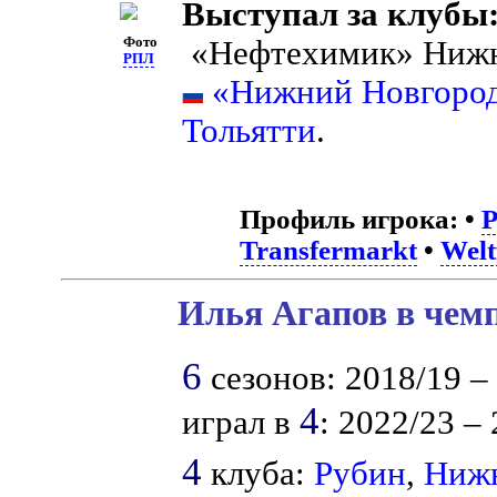
Выступал за клубы
Фото
«Нефтехимик» Ниж
РПЛ
«Нижний Новгоро
Тольятти
.
Профиль игрока:
•
Transfermarkt
•
Welt
Илья Агапов в чемп
6
сезонов: 2018/19 – 1
4
играл в
: 2022/23 – 
4
клуба:
Рубин
,
Ниж