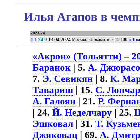
Илья Агапов в чемп
2023/24
1
1
24
9
13.04.2024
«Лок
Москва, «Локомотив»
15 100
«Акрон» (Тольятти) – 2
Баранок
| 5.
А. Джюрас
7.
Э. Севикян
| 8.
К. Ма
Тавариш
| 15.
С. Лонча
А. Галоян
| 21.
Р. Ферна
| 24.
Й. Неделчару
| 25.
Ш
Эшковал
| 31.
Т. Кузьме
Джяковац
| 69.
А. Дмит