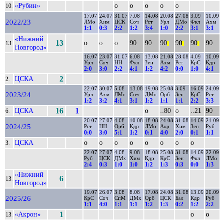
«Рубин»
о
о
о
о
о
10.
17.07
24.07
31.07
7.08
14.08
20.08
27.08
3.09
10.09
2022/23
ЛМо
Хим
ЦСК
Соч
Рст
Урл
ДМо
Фкл
Ахм
1:1
0:3
2:2
1:2
3:4
1:0
2:2
3:1
3:1
«Нижний
13
о
о
о
90
90
90
90
90
90
13.
||
||
||
Новгород»
16.07
23.07
31.07
6.08
13.08
21.08
28.08
4.09
10.09
Урл
Соч
НН
Фкл
Зен
Ахм
Рст
КрС
Кдр
2:0
3:0
2:2
4:1
1:2
4:2
0:0
1:0
4:1
ЦСКА
2
2.
22.07
30.07
5.08
13.08
19.08
25.08
3.09
16.09
24.09
2023/24
Урл
Ахм
ЛМо
Соч
ДМо
Орб
Зен
КрС
Рст
1:2
3:2
4:1
3:1
1:2
1:1
1:1
2:2
3:3
ЦСКА
16
1
о
..80
о
..21
90
6.
20.07
27.07
4.08
10.08
18.08
24.08
31.08
14.09
21.09
2024/25
Рст
НН
Орб
Кдр
ЛМо
Акр
Хим
Зен
Руб
0:0
3:0
5:1
1:2
0:1
4:0
2:0
0:1
1:1
ЦСКА
о
о
о
о
о
о
о
о
3.
22.07
27.07
4.08
9.08
18.08
25.08
31.08
14.09
22.09
Руб
ЦСК
ДМх
Хим
Кдр
КрС
Зен
Фкл
ЛМо
2:4
0:3
1:0
1:0
1:2
1:3
0:3
0:0
1:3
«Нижний
6
13.
Новгород»
19.07
26.07
3.08
8.08
17.08
24.08
31.08
13.09
20.09
2025/26
КрС
Соч
СпМ
ДМх
Орб
ЦСК
Бал
Кдр
Руб
1:1
4:0
1:1
1:1
1:2
1:3
0:2
1:2
2:2
«Акрон»
1
о
о
13.