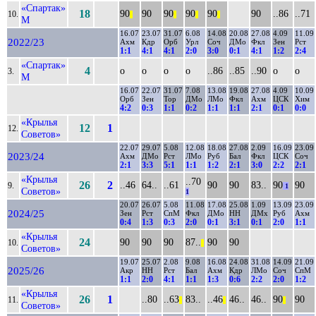
«Спартак»
18
90
90
90
90
90
90
..86
..71
10.
||
||
||
||
М
16.07
23.07
31.07
6.08
14.08
20.08
27.08
4.09
11.09
2022/23
Ахм
Кдр
Орб
Урл
Соч
ДМо
Фкл
Зен
Рст
1:1
4:1
4:1
2:0
3:0
0:1
4:1
1:2
2:4
«Спартак»
4
о
о
о
о
..86
..85
..90
о
о
3.
М
16.07
22.07
31.07
7.08
13.08
19.08
27.08
4.09
10.09
Орб
Зен
Тор
ДМо
ЛМо
Фкл
Ахм
ЦСК
Хим
4:2
0:3
1:1
0:2
1:1
1:1
2:1
0:1
0:0
«Крылья
12
1
12.
Советов»
22.07
29.07
5.08
12.08
18.08
27.08
2.09
16.09
23.09
2023/24
Ахм
ДМо
Рст
ЛМо
Руб
Бал
Фкл
ЦСК
Соч
2:1
3:3
5:1
1:1
1:2
2:1
3:0
2:2
2:1
«Крылья
..70
26
2
..46
64..
..61
90
90
83..
90
90
9.
1
Советов»
1
20.07
26.07
5.08
11.08
17.08
25.08
1.09
13.09
23.09
2024/25
Зен
Рст
СпМ
Фкл
ДМо
НН
ДМх
Руб
Ахм
0:4
1:3
0:3
2:0
0:1
3:1
0:1
2:0
1:1
«Крылья
24
90
90
90
87..
90
90
10.
||
Советов»
19.07
25.07
2.08
9.08
16.08
24.08
31.08
14.09
21.09
2025/26
Акр
НН
Рст
Бал
Ахм
Кдр
ЛМо
Соч
СпМ
1:1
2:0
4:1
1:1
1:3
0:6
2:2
2:0
1:2
«Крылья
26
1
..80
..63
83..
..46
46..
46..
90
90
11.
||
||
||
Советов»