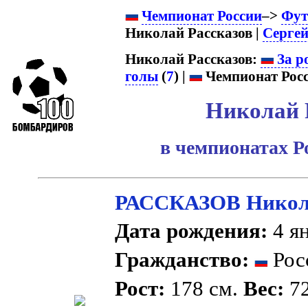
Чемпионат России
–>
Фут
Николай Рассказов |
Сергей
Николай Рассказов:
За р
голы
(
7
) |
Чемпионат Росс
Николай 
в чемпионатах Р
РАССКАЗОВ Никол
Дата рождения:
4 ян
Гражданство:
Рос
Рост:
178 см.
Вес:
72