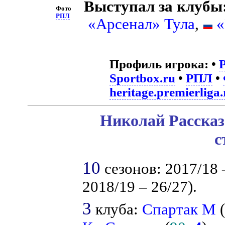
Выступал за клубы
Фото
РПЛ
«Арсенал» Тула
,
«
Профиль игрока:
•
Sportbox.ru
•
РПЛ
•
heritage.premierliga.
Николай Рассказ
с
10
сезонов: 2017/18 –
2018/19 – 26/27).
3
клуба:
Спартак М