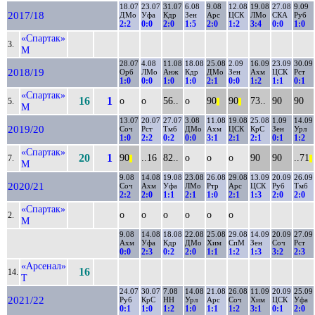
18.07
23.07
31.07
6.08
9.08
12.08
19.08
27.08
9.09
2017/18
ДМо
Уфа
Кдр
Зен
Арс
ЦСК
ЛМо
СКА
Руб
2:2
0:0
2:0
1:5
2:0
1:2
3:4
0:0
1:0
«Спартак»
3.
М
28.07
4.08
11.08
18.08
25.08
2.09
16.09
23.09
30.09
2018/19
Орб
ЛМо
Анж
Кдр
ДМо
Зен
Ахм
ЦСК
Рст
1:0
0:0
1:0
1:0
2:1
0:0
1:2
1:1
0:1
«Спартак»
16
1
о
о
56..
о
90
90
73..
90
90
5.
||
||
М
13.07
20.07
27.07
3.08
11.08
19.08
25.08
1.09
14.09
2019/20
Соч
Рст
Тмб
ДМо
Ахм
ЦСК
КрС
Зен
Урл
1:0
2:2
0:2
0:0
3:1
2:1
2:1
0:1
1:2
«Спартак»
20
1
90
..16
82..
о
о
о
90
90
..71
7.
||
||
М
9.08
14.08
19.08
23.08
26.08
29.08
13.09
20.09
26.09
2020/21
Соч
Ахм
Уфа
ЛМо
Ртр
Арс
ЦСК
Руб
Тмб
2:2
2:0
1:1
2:1
1:0
2:1
1:3
2:0
2:0
«Спартак»
о
о
о
о
о
о
2.
М
9.08
14.08
18.08
22.08
25.08
29.08
14.09
20.09
27.09
Ахм
Уфа
Кдр
ДМо
Хим
СпМ
Зен
Соч
Рст
0:0
2:3
0:2
2:0
1:1
1:2
1:3
3:2
2:3
«Арсенал»
16
14.
Т
24.07
30.07
7.08
14.08
21.08
26.08
11.09
20.09
25.09
2021/22
Руб
КрС
НН
Урл
Арс
Соч
Хим
ЦСК
Уфа
0:1
1:0
1:2
1:0
1:1
1:2
3:1
0:1
2:0