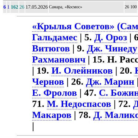
6
1
162
26
17.05.2026
Самара, «Космос»
26 100
«Крылья Советов» (Сама
Гальдамес
| 5.
Д. Ороз
| 
Витюгов
| 9.
Дж. Чинеду
Рахманович
| 15. Н. Рас
| 19.
И. Олейников
| 20.
Чернов
| 26.
Дж. Марин
Е. Фролов
| 47.
С. Божи
71.
М. Недоспасов
| 72.
Макаров
| 78.
Д. Малик
|