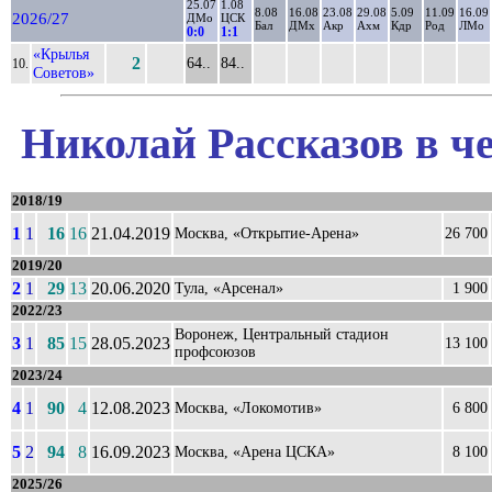
25.07
1.08
8.08
16.08
23.08
29.08
5.09
11.09
16.09
2026/27
ДМо
ЦСК
Бал
ДМх
Акр
Ахм
Кдр
Род
ЛМо
0:0
1:1
«Крылья
2
64..
84..
10.
Советов»
Николай Рассказов в ч
2018/19
1
1
16
16
21.04.2019
Москва, «Открытие-Арена»
26 700
2019/20
2
1
29
13
20.06.2020
Тула, «Арсенал»
1 900
2022/23
Воронеж, Центральный стадион
3
1
85
15
28.05.2023
13 100
профсоюзов
2023/24
4
1
90
4
12.08.2023
Москва, «Локомотив»
6 800
5
2
94
8
16.09.2023
Москва, «Арена ЦСКА»
8 100
2025/26