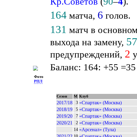
Кр.Советов
(
90
–
4
).
164
6
матча,
голов.
131
матч в основном
5
выхода на замену,
2
предупреждений,
у
Баланс: 164: +55 =35
Фото
РПЛ
Сезон
М
Клуб
2017/18
«Спартак» (Москва)
3
2018/19
«Спартак» (Москва)
5
2019/20
«Спартак» (Москва)
7
2020/21
«Спартак» (Москва)
2
«Арсенал» (Тула)
14
2021/22
«Спартак» (Москва)
10