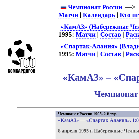
Чемпионат России
—>
Матчи
|
Календарь
|
Кто и
«КамАЗ» (Набережные Чел
1995:
Матчи
|
Состав
|
Рас
«Спартак-Алания» (Влади
1995:
Матчи
|
Состав
|
Рас
«КамАЗ» – «Спар
Чемпионат 
Чемпионат России 1995. 2-й тур.
«КамАЗ»
—
«Спартак-Алания»
. 1:0
8 апреля 1995 г.
Набережные Челны