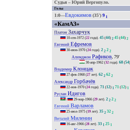
Судья – Юрий Вергопуло.
Голы
Евдокимов
1:0—
(35')
9
1
«КамАЗ»
Захарчук
Платон
45
44
45
44
10-сен-1972
(
22
года).
(
)
(
)
2
2
Ефремов
Евгений
2
2
30-июн-1970
(
24
года).
2
2
Рафиков
, 79'
Алимджон
68
54
30-апр-1962
(
32
года).
(
Клонцак
Владимир
62
62
27-фев-1968
(
27
лет).
2
2
Горбачёв
Александр
71
12
71
12
22-ноя-1970
(
24
года).
(
)
(
)
1
1
Идигов
Руслан
2
2
/
29-мар-1966
(
29
лет).
2
2
Варламов
Евгений
35
32
25-июл-1975
(
19
лет).
2
2
Миленин
Виталий
33
25
16-авг-1966
(
28
лет).
1
1