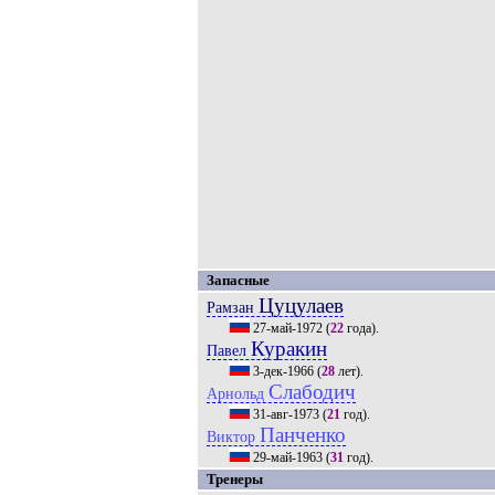
Запасные
Цуцулаев
Рамзан
27-май-1972
(
22
года).
Куракин
Павел
3-дек-1966
(
28
лет).
Слабодич
Арнольд
31-авг-1973
(
21
год).
Панченко
Виктор
29-май-1963
(
31
год).
Тренеры