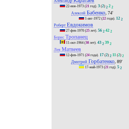
Каратаев
Александр
3
2
2
22-ноя-1973
(
21
год).
(
)
2
2
Бабенко
, 74'
Алексей
12
1-авг-1972
(
22
года).
2
Евдокимов
Роберт
56
42
27-фев-1970
(
25
лет).
2
2
Тропанец
Борис
43
39
11-окт-1964
(
30
лет).
2
2
Матвеев
Лев
17
2
11
2
12-фев-1971
(
24
года).
(
)
(
)
2
2
Горбатенко
, 89'
Дмитрий
5
17-май-1973
(
21
год).
2