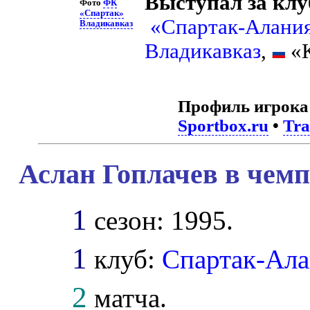
Выступал за клу
Фото
ФК
«Спартак»
«Спартак-Алания
Владикавказ
Владикавказ
,
«К
Профиль игрока
Sportbox.ru
•
Tra
Аслан Гоплачев в чемп
1
сезон: 1995.
1
клуб:
Спартак-Ал
2
матча.