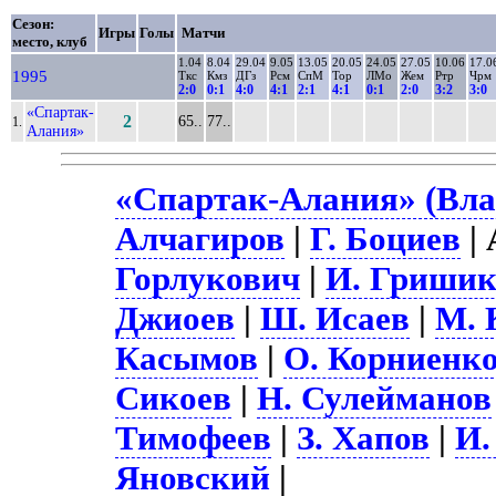
Сезон:
Игры
Голы
Матчи
место, клуб
1.04
8.04
29.04
9.05
13.05
20.05
24.05
27.05
10.06
17.0
1995
Ткс
Кмз
ДГз
Рсм
СпМ
Тор
ЛМо
Жем
Ртр
Чрм
2:0
0:1
4:0
4:1
2:1
4:1
0:1
2:0
3:2
3:0
«Спартак-
2
65..
77..
1.
Алания»
«Спартак-Алания» (Вла
Алчагиров
|
Г. Боциев
| 
Горлукович
|
И. Гриши
Джиоев
|
Ш. Исаев
|
М. 
Касымов
|
О. Корниенк
Сикоев
|
Н. Сулейманов
Тимофеев
|
З. Хапов
|
И.
Яновский
|