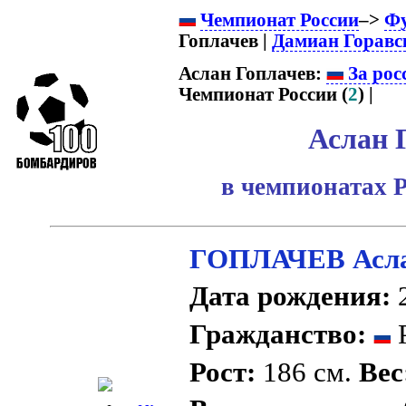
Чемпионат России
–>
Ф
Гоплачев |
Дамиан Горавс
Аслан Гоплачев:
За рос
Чемпионат России (
2
) |
Аслан 
в чемпионатах Р
ГОПЛАЧЕВ Асла
Дата рождения:
2
Гражданство:
Р
Рост:
186 см.
Вес