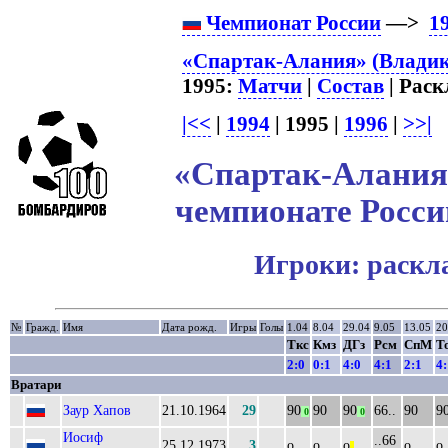
Чемпионат России
—>
1
«Спартак-Алания» (Владика
1995:
Матчи
|
Состав
| Раск
|<<
|
1994
| 1995 |
1996
|
>>|
«Спартак-Алания»
чемпионате Росси
Игроки: раскл
№
Гражд.
Имя
Дата рожд.
Игры
Голы
1.04
8.04
29.04
9.05
13.05
20
Ткс
Кмз
ДГз
Рсм
СпМ
Т
2:0
0:1
4:0
4:1
2:1
4:
Вратари
Заур Хапов
21.10.1964
29
90
90
90
66..
90
9
0
0
Иосиф
..66
25.12.1973
3
о
о
о
о
о
||