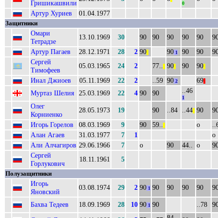
Гришикашвили
0
Артур Хуриев
01.04.1977
Защитники
Омари
13.10.1969
30
90
90
90
90
90
9
Тетрадзе
Артур Пагаев
28.12.1971
28
2
90
90
90
90
9
||
1
Сергей
05.03.1965
24
2
77..
90
90
90
||
||
||
Тимофеев
Инал Джиоев
05.11.1969
22
2
..59
90
69
2
||
..46
Муртаз Шелия
25.03.1969
22
4
90
90
1
Олег
28.05.1973
19
90
..84
..44
90
9
||
Корниенко
Игорь Горелов
08.03.1969
9
90
59..
о
..
||
Алан Агаев
31.03.1977
7
1
о
Али Алчагиров
29.06.1966
7
о
90
44..
о
9
Сергей
18.11.1961
5
Горлукович
Полузащитники
Игорь
03.08.1974
29
2
90
90
90
90
90
9
1
Яновский
Бахва Тедеев
18.09.1969
28
10
90
90
..78
9
1
84..