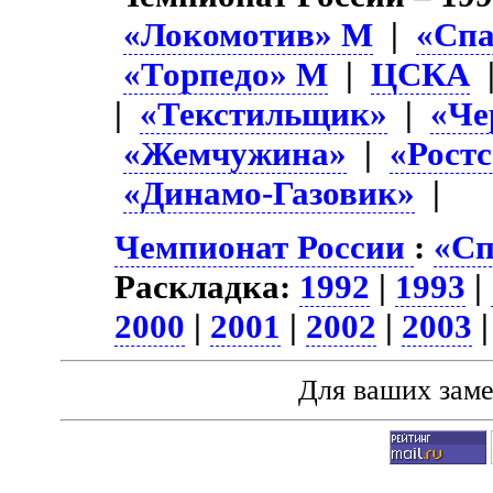
«Локомотив» М
|
«Спа
«Торпедо» М
|
ЦСКА
|
«Текстильщик»
|
«Че
«Жемчужина»
|
«Рост
«Динамо-Газовик»
|
Чемпионат России
:
«Сп
Раскладка:
1992
|
1993
|
2000
|
2001
|
2002
|
2003
Для ваших зам