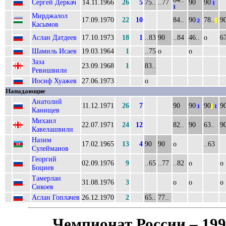
Сергей Деркач
14.11.1966
26
5
75..
..77
90
90
1
1
Мирджалол
17.09.1970
22
10
84..
90
78..
9
2
||
Касымов
Аслан Датдеев
17.10.1973
18
1
..83
90
..84
46..
о
67
Шамиль Исаев
19.03.1964
1
..75
о
о
Заза
23.09.1968
1
83..
Ревишвили
Иосиф Хуажев
27.06.1973
о
Нападающие
Анатолий
11.12.1971
26
7
90
90
90
9
1
||
1
Канищев
Михаил
22.07.1971
24
12
82..
90
63..
9
Кавелашвили
Назим
17.02.1965
13
4
90
90
о
..63
Сулейманов
Георгий
02.09.1976
9
..65
..77
..82
о
о
Боциев
Тамерлан
31.08.1976
3
о
о
о
Сикоев
Аслан Гоплачев
26.12.1970
2
65..
77..
Чемпионат России – 19