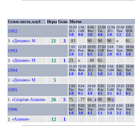
Сезон: место, клуб
Игры
Голы
Матчи
29.03
1.04
8.04
12.04
22.04
25.04
3.05
1992
ДСт
СпВ
Фкл
Ткс
ДГз
Урм
ЦСК
3:0
0:0
5:0
4:0
1:0
1:2
2:1
«Динамо» М
21
3
..83
90
90
90
о
81..
3.
7.03
12.03
20.03
27.03
3.04
7.04
18.04
1993
ДСт
Рсм
Жем
СпВ
Кмз
Урм
ЛНН
2:0
1:1
6:3
2:2
2:0
0:1
3:0
«Динамо» М
12
1
23..
о
..60
65..
3.
15.03
19.03
26.03
29.03
3.04
9.04
16.04
1994
ЛМо
Жем
ДСт
Ткс
СпМ
Лад
КрС
2:0
0:0
1:1
1:0
1:1
1:0
3:0
«Динамо» М
5
2.
1.04
8.04
29.04
9.05
13.05
20.05
24.05
1995
Ткс
Кмз
ДГз
Рсм
СпМ
Тор
ЛМо
2:0
0:1
4:0
4:1
2:1
4:1
0:1
«Спартак-Алания»
26
5
75..
..77
84..
90
90
1.
1
1
2.03
9.03
16.03
24.03
30.03
6.04
13.04
1996
КрС
Кмз
Тор
ДМо
СпМ
Рсм
Зен
1:0
3:0
4:1
1:1
1:4
2:1
3:1
«Алания»
12
1
2.