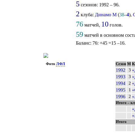
5
сезонов: 1992 – 96.
2
клуба:
Динамо М
(
38
–
4
),
76
10
матчей,
голов.
59
матчей в основном сост
Баланс: 76: +45 =15 –16.
Фото
ЛФЛ
Сезон
М
К
1992
«
3
1993
«
3
1994
«
2
1995
«
1
1996
«
2
Итого – к
«
«
Итого