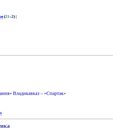
ки
(
21
–
2
) |
ания» Владикавказ – «Спартак»
t
тика