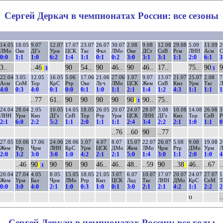
Сергей Деркач в чемпионатах России: все сезоны
14.05
18.05
9.07
12.07
17.07
23.07
26.07
30.07
2.08
9.08
12.08
29.08
5.09
11.09
2
ЛМо
Оке
ДГз
Урм
ЦСК
Ткс
Фкл
ЛМо
Оке
ДСт
СпВ
Рсм
ЛНН
Асм
0:0
1:1
1:0
6:2
1:4
1:1
0:1
0:2
3:0
3:1
3:1
1:1
2:0
6:1
3
3..
..46
90
54..
90
46..
90
46..
17..
75..
90
9
||
1
1
22.04
3.05
12.05
16.05
5.06
17.06
21.06
27.06
1.07
9.07
13.07
21.07
25.07
2.08
7
Асм
СпМ
Тор
КрС
Ртр
Оке
Луч
ЛМо
ЦСК
Жем
СпВ
Кмз
Урм
Ткс
4:0
0:3
4:0
0:1
0:0
0:1
1:0
1:1
2:1
1:4
1:2
4:3
1:1
1:1
1
..77
61..
90
90
90
90
90
90..
75..
||
1
24.04
28.04
2.05
10.05
14.05
18.05
26.05
20.07
24.07
28.07
3.08
10.08
14.08
26.08
3
ЛНН
Урм
Кмз
ДГз
СпВ
Тор
Ртр
Урм
ЦСК
ЛНН
ДГз
Кмз
Тор
СпВ
Р
2:1
6:0
2:2
5:2
1:1
2:0
1:1
1:1
2:4
3:4
2:2
2:1
1:0
1:1
0
..76
..60
90
..77
27.05
10.06
17.06
24.06
28.06
1.07
4.07
8.07
15.07
22.07
26.07
5.08
9.08
19.08
2
Жем
Ртр
Чрм
ЛНН
КрС
Урм
ЦСК
ДМо
Жем
ЛМо
Чрм
Ртр
ДМо
Урм
2:0
3:2
3:0
3:0
1:0
4:2
2:1
2:1
5:0
1:4
3:0
1:1
2:0
1:0
4
..46
90
90
90
90
46..
46..
48..
..59
90
..38
46..
..67
.
||
1
||
20.04
27.04
4.05
8.05
15.05
18.05
21.05
3.07
6.07
10.07
17.07
20.07
24.07
27.07
1
Жем
Урм
Бал
Чрм
ЛМо
Ртр
Кмз
ЦСК
Лад
Ткс
ЛНН
ДМо
КрС
СпМ
Т
0:0
3:0
4:0
2:1
1:0
0:3
1:0
0:1
3:0
2:1
2:1
4:2
1:1
2:2
2
о
.
Сергей Деркач в чемпионатах России: все голы