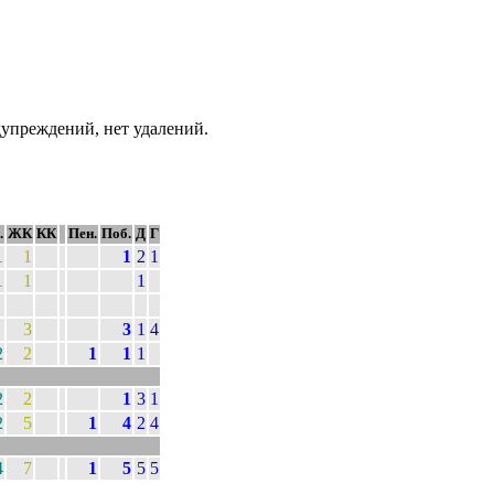
упреждений, нет удалений.
.
ЖК
КК
Пен.
Поб.
Д
Г
1
1
1
2
1
1
1
1
3
3
1
4
2
2
1
1
1
2
2
1
3
1
2
5
1
4
2
4
4
7
1
5
5
5