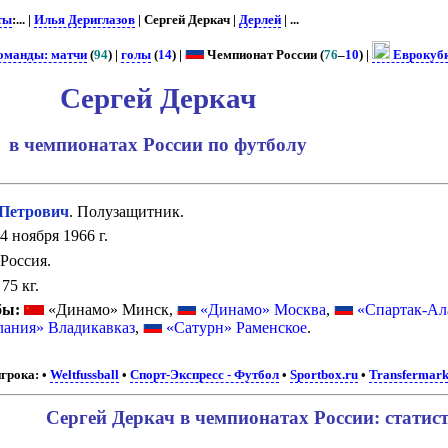
ты
:... |
Илья Дериглазов
| Сергей Деркач |
Дерлей
| ...
команды: матчи
(
94
) |
голы
(
14
) |
Чемпионат России (
76
–
10
) |
Еврокуб
Сергей Деркач
в чемпионатах России по футболу
Петрович
. Полузащитник.
4 ноября 1966 г.
Россия.
75 кг.
бы:
«Динамо» Минск,
«Динамо» Москва
,
«Спартак-Ал
лания» Владикавказ
,
«Сатурн» Раменское
.
грока:
•
Weltfussball
•
Спорт-Экспресс - Футбол
•
Sportbox.ru
•
Transfermark
Сергей Деркач в чемпионатах России: статис