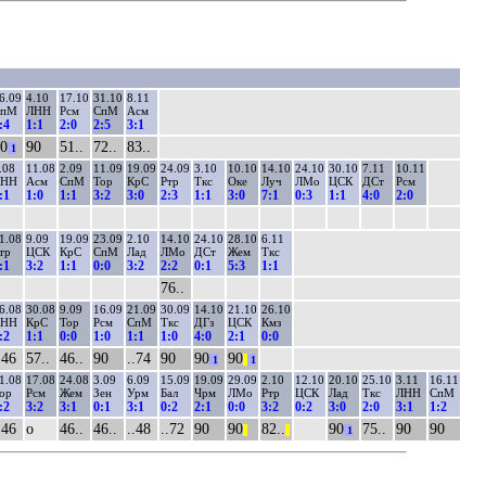
6.09
4.10
17.10
31.10
8.11
СпМ
ЛНН
Рсм
СпМ
Асм
:4
1:1
2:0
2:5
3:1
0
90
51..
72..
83..
1
.08
11.08
2.09
11.09
19.09
24.09
3.10
10.10
14.10
24.10
30.10
7.11
10.11
ЛНН
Асм
СпМ
Тор
КрС
Ртр
Ткс
Оке
Луч
ЛМо
ЦСК
ДСт
Рсм
:1
1:0
1:1
3:2
3:0
2:3
1:1
3:0
7:1
0:3
1:1
4:0
2:0
1.08
9.09
19.09
23.09
2.10
14.10
24.10
28.10
6.11
тр
ЦСК
КрС
СпМ
Лад
ЛМо
ДСт
Жем
Ткс
:1
3:2
1:1
0:0
3:2
2:2
0:1
5:3
1:1
76..
6.08
30.08
9.09
16.09
21.09
30.09
14.10
21.10
26.10
ЛНН
КрС
Тор
Рсм
СпМ
Ткс
ДГз
ЦСК
Кмз
:2
1:1
0:0
1:0
1:1
1:0
4:0
2:1
0:0
.46
57..
46..
90
..74
90
90
90
1
||
1
1.08
17.08
24.08
3.09
6.09
15.09
19.09
29.09
2.10
12.10
20.10
25.10
3.11
16.11
ор
Рсм
Жем
Зен
Урм
Бал
Чрм
ЛМо
Ртр
ЦСК
Лад
Ткс
ЛНН
СпМ
:2
3:2
3:1
0:1
3:1
0:2
2:1
0:0
3:2
0:2
3:0
2:0
3:1
1:2
.46
о
46..
46..
..48
..72
90
90
82..
90
75..
90
90
||
||
1