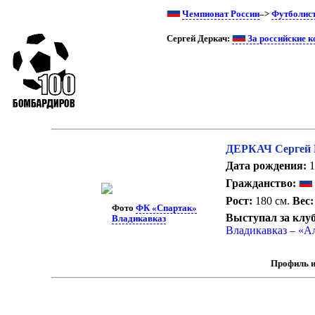
Чемпионат России
–>
Футболис
Сергей Деркач:
За российские 
ДЕРКАЧ Сергей 
Дата рождения:
1
Гражданство:
Рост:
180 см.
Вес:
Фото
ФК «Спартак»
Выступал за клу
Владикавказ
Владикавказ – «А
Профиль и