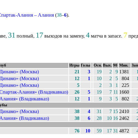
Спартак-Алания – Алания
(
38
–
6
).
31
17
4
7
аве,
полный,
выходов на замену,
матча в запасе.
пред
луб
Игры
Голы
Осн.
Вых.
90
Мин.
Зап
Динамо» (Москва)
21
3
19
2
9
1381
Динамо» (Москва)
12
1
10
2
5
804
Динамо» (Москва)
5
2
3
1
225
Спартак-Алания» (Владикавказ)
26
5
19
7
11
1660
Алания» (Владикавказ)
12
1
9
3
5
802
лубы
Динамо» (Москва)
38
4
31
7
15
2410
Алания» (Владикавказ)
38
6
28
10
16
2462
76
10
59
17
31
4872