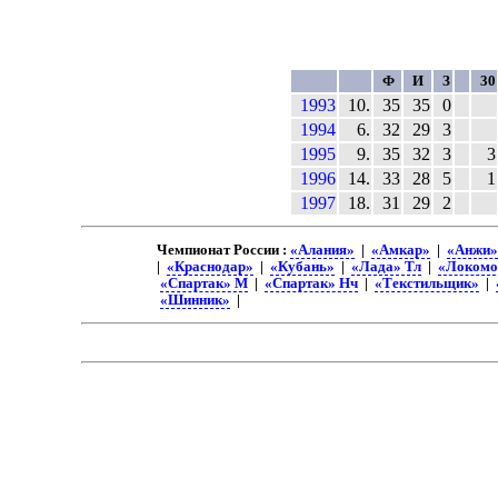
Ф
И
З
30
1993
10.
35
35
0
1994
6.
32
29
3
1995
9.
35
32
3
3
1996
14.
33
28
5
1
1997
18.
31
29
2
Чемпионат России :
«Алания»
|
«Амкар»
|
«Анжи»
|
«Краснодар»
|
«Кубань»
|
«Лада» Тл
|
«Локомо
«Спартак» М
|
«Спартак» Нч
|
«Текстильщик»
|
«Шинник»
|