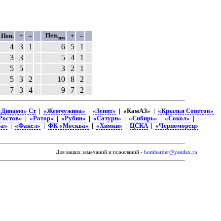
Пен.
Пен.
+
–
+
–
им
4
3
1
6
5
1
3
3
5
4
1
5
5
3
2
1
5
3
2
10
8
2
7
3
4
9
7
2
«Динамо» Ст
|
«Жемчужина»
|
«Зенит»
| «КамАЗ» |
«Крылья Советов»
Ростов»
|
«Ротор»
|
«Рубин»
|
«Сатурн»
|
«Сибирь»
|
«Сокол»
|
а»
|
«Факел»
|
ФК «Москва»
|
«Химки»
|
ЦСКА
|
«Черноморец»
|
Для ваших замечаний и пожеланий -
bombarder@yandex.ru