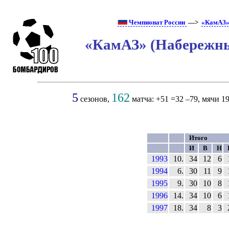
Чемпионат России
—>
«КамАЗ»
«КамАЗ» (Набережны
5
162
сезонов,
матча: +51 =32 –79, мячи 19
Итого
И
В
Н
1993
10.
34
12
6
1994
6.
30
11
9
1995
9.
30
10
8
1996
14.
34
10
6
1997
18.
34
8
3