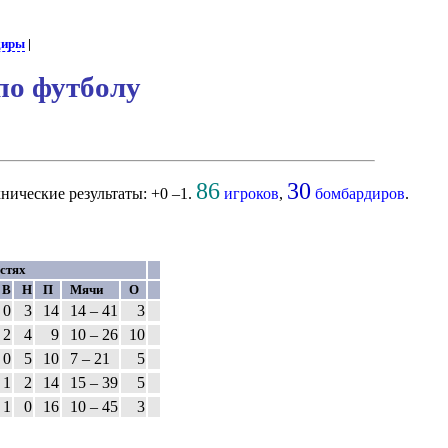
диры
|
по футболу
86
30
хнические результаты: +0 –1.
игроков
,
бомбардиров
.
остях
В
Н
П
Мячи
О
0
3
14
14 – 41
3
2
4
9
10 – 26
10
0
5
10
7 – 21
5
1
2
14
15 – 39
5
1
0
16
10 – 45
3