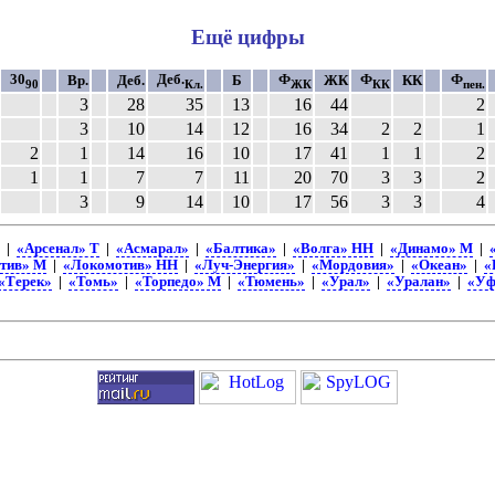
Ещё цифры
30
Деб.
Ф
Ф
Ф
Вр.
Деб.
Б
ЖК
КК
90
Кл.
ЖК
КК
пен.
3
28
35
13
16
44
2
3
10
14
12
16
34
2
2
1
2
1
14
16
10
17
41
1
1
2
1
1
7
7
11
20
70
3
3
2
3
9
14
10
17
56
3
3
4
|
«Арсенал» Т
|
«Асмарал»
|
«Балтика»
|
«Волга» НН
|
«Динамо» М
|
тив» М
|
«Локомотив» НН
|
«Луч-Энергия»
|
«Мордовия»
|
«Океан»
|
«
«Терек»
|
«Томь»
|
«Торпедо» М
|
«Тюмень»
|
«Урал»
|
«Уралан»
|
«Уф