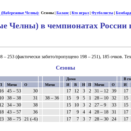
 (Набережные Челны):
Сезоны |
Баланс
|
Кто играл
|
Футболисты
|
Бомбар
е Челны) в чемпионатах России 
8 – 253 (фактически забито/пропущено 198 – 251), 185 очков. Те
Сезоны
Дома
В г
П
Мячи
О
Мячи
И
В
Н
П
Мячи
О
И
16
45 – 53
30
17
12
3
2
31 – 12
39
17
10
38 – 38
31
38 – 36
15
9
5
1
28 – 10
32
15
12
34 – 30
38
15
10
3
2
27 – 9
33
15
18
43 – 57
36
17
9
4
4
28 – 18
31
17
23
38 – 75
21 (–6)
17
7
3
7
28 – 30
24
17