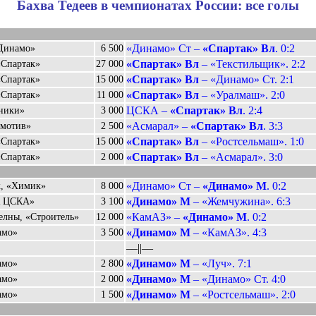
Бахва Тедеев в чемпионатах России: все голы
«Динамо» Ст –
«Спартак» Вл
. 0:2
«Динамо»
6 500
«Спартак» Вл
– «Текстильщик». 2:2
«Спартак»
27 000
«Спартак» Вл
– «Динамо» Ст. 2:1
«Спартак»
15 000
«Спартак» Вл
– «Уралмаш». 2:0
«Спартак»
11 000
ЦСКА –
«Спартак» Вл
. 2:4
ники»
3 000
«Асмарал» –
«Спартак» Вл
. 3:3
омотив»
2 500
«Спартак» Вл
– «Ростсельмаш». 1:0
«Спартак»
15 000
«Спартак» Вл
– «Асмарал». 3:0
«Спартак»
2 000
«Динамо» Ст –
«Динамо» М
. 0:2
, «Химик»
8 000
«Динамо» М
– «Жемчужина». 6:3
К ЦСКА»
3 100
«КамАЗ» –
«Динамо» М
. 0:2
елны, «Строитель»
12 000
«Динамо» М
– «КамАЗ». 4:3
амо»
3 500
––||––
«Динамо» М
– «Луч». 7:1
амо»
2 800
«Динамо» М
– «Динамо» Ст. 4:0
амо»
2 000
«Динамо» М
– «Ростсельмаш». 2:0
амо»
1 500