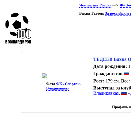
Чемпионат России
—>
Футбо
Бахва Тедеев:
За российские
ТЕДЕЕВ Бахва О
Дата рождения:
1
Гражданство:
Рост:
179 см.
Вес:
Фото
ФК «Спартак»
Выступал за клу
Владикавказ
Владикавказ
,
«
Профиль и