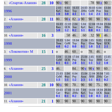
«Спартак-Алания»
28
10
90
90
..78
90
90
1.
1
2
2.03
9.03
16.03
24.03
30.03
6.04
13.04
1996
КрС
Кмз
Тор
ДМо
СпМ
Рсм
Зен
1:0
3:0
4:1
1:1
1:4
2:1
3:1
«Алания»
28
11
80..
90
82..
90
90
90
90
2.
1
2
1
16.03
22.03
2.04
5.04
12.04
19.04
23.04
1997
Кмз
ЦСК
Зен
КрС
Бал
Рсм
ЛМо
5:0
1:2
0:2
3:1
0:0
0:1
1:2
«Алания»
16
3
..58
46..
..60
..32
90
46..
10.
||
28.03
5.04
19.04
25.04
2.05
9.05
13.05
1998
Тюм
СпМ
Тор
Ртр
Шин
Чрм
ЦСК
4:0
0:2
0:0
0:1
1:0
1:1
2:1
«Локомотив» М
15
1
о
46..
60..
о
78..
46..
о
3.
3.04
11.04
17.04
25.04
2.05
9.05
15.05
1999
СпМ
ЦСК
Ртр
Рсм
Тор
ЛНН
Сат
0:1
0:1
2:0
3:1
1:1
5:2
1:0
«Алания»
25
3
46..
84..
90
90
90
60..
6.
1
1
25.03
1.04
8.04
15.04
22.04
30.04
7.05
2000
СпМ
Фкл
Ртр
Анж
ЛНН
ДМо
Сат
1:3
1:1
1:2
2:3
1:1
0:1
0:2
«Алания»
28
10
90
90
70..
90
90
75..
90
10.
1
10.03
17.03
31.03
7.04
14.04
18.04
28.04
2001
Сат
Фкл
ДМо
КрС
Тор
ЦСК
Анж
0:1
0:1
0:2
0:1
1:0
0:3
2:1
«Алания»
21
1
90
90
90
90
90
90
90
11.