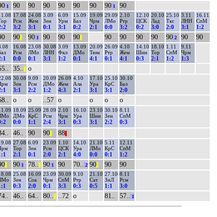
90
90
90
90
90
90
90
90
90
1
1
11.08
17.08
24.08
3.09
6.09
15.09
19.09
29.09
2.10
12.10
20.10
25.10
3.11
16.11
Тор
Рсм
Жем
Зен
Урм
Бал
Чрм
ЛМо
Ртр
ЦСК
Лад
Ткс
ЛНН
СпМ
2:2
3:2
3:1
0:1
3:1
0:2
2:1
0:0
3:2
0:2
3:0
2:0
3:1
1:2
90
90
90
90
90
90
90
90
90
90
90
90
90
||
1
||
2
8.08
16.08
23.08
30.08
3.09
13.09
20.09
26.09
4.10
14.10
18.10
1.11
9.11
Бал
Рсм
ЛМо
ЛНН
Фкл
ДМо
Тюм
Ртр
Жем
Шин
Тор
СпМ
Чрм
2:1
0:0
0:1
3:1
1:2
0:1
4:1
0:1
4:1
0:3
2:1
1:2
1:3
55..
35..
о
||
22.08
30.08
9.09
20.09
26.09
4.10
17.10
25.10
30.10
Чрм
Зен
Рсм
ДМо
Жем
Ала
Ура
КрС
Бал
2:1
3:1
2:2
1:2
4:3
2:1
3:1
3:1
2:0
58..
о
о
..57
о
о
о
о
11.09
18.09
25.09
28.09
2.10
16.10
23.10
30.10
8.11
ЛМо
ДМо
КрС
Рсм
Чрм
Ура
Шин
Зен
СпМ
0:2
0:0
1:1
2:4
3:1
0:3
3:1
2:2
0:3
84..
46..
90
90
88
||
||
19.08
27.08
6.09
23.09
1.10
14.10
21.10
5.11
12.11
Чрм
Тор
Зен
Рсм
ЦСК
Ура
ЛМо
КрС
СпМ
1:1
2:1
0:1
2:0
2:1
4:0
0:0
0:1
1:2
90
90
78..
90
90
70..
90
90
90
||
1
||
1
2
||
18.08
25.08
16.09
23.09
30.09
9.10
21.10
27.10
8.11
ЛМо
Зен
Сок
Чрм
СпМ
Ртр
Сат
ЗиЛ
Рсм
1:1
0:3
2:0
0:1
3:3
0:3
0:5
1:1
3:0
74..
46..
64..
80..
..72
о
81..
57..
||
1