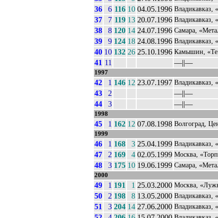
36
6
116
10
04.05.1996
Владикавказ, 
37
7
119
13
20.07.1996
Владикавказ, 
38
8
120
14
24.07.1996
Самара, «Мета
39
9
124
18
24.08.1996
Владикавказ, 
40
10
132
26
25.10.1996
Камышин, «Те
41
11
––||––
1997
42
1
146
12
23.07.1997
Владикавказ, 
43
2
––||––
44
3
––||––
1998
45
1
162
12
07.08.1998
Волгоград, Це
1999
46
1
168
3
25.04.1999
Владикавказ, 
47
2
169
4
02.05.1999
Москва, «Торп
48
3
175
10
19.06.1999
Самара, «Мета
2000
49
1
191
1
25.03.2000
Москва, «Луж
50
2
198
8
13.05.2000
Владикавказ, 
51
3
204
14
27.06.2000
Владикавказ, 
52
4
206
16
15.07.2000
Владикавказ, 