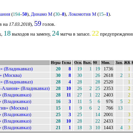
лания
(
194
–
50
),
Динамо М
(
30
–
8
),
Локомотив М
(
15
–
1
).
59
ев на
17.03.2018
),
голов.
18
24
22
х,
выходов на замену,
матча в запасе.
предупреждени
Игры
Голы
Осн.
Вых.
90
Мин.
Зап.
ЖК
» (Владикавказ)
20
8
19
1
19
1736
1
 (Москва)
30
8
30
26
2618
2
1
» (Владикавказ)
28
4
28
28
2520
1
-Алания» (Владикавказ)
28
10
26
2
25
2353
2
 (Владикавказ)
28
11
27
1
22
2403
2
 (Владикавказ)
16
3
11
5
6
976
5
2
ив» (Москва)
15
1
9
6
2
766
13
 (Владикавказ)
25
3
25
14
2001
3
 (Владикавказ)
28
10
28
22
2433
7
 (Владикавказ)
21
1
18
3
10
1443
4
3