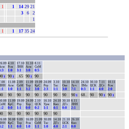
1
1
14
29
21
3
6
2
1
1
1
17
35
24
26.09
4.10
17.10
31.10
8.11
Асм
Рсм
ЛНН
Асм
СпМ
3:3
1:0
3:1
3:0
0:5
90
90
..65
90
90
1
1
1
7.08
11.08
2.09
11.09
19.09
24.09
3.10
10.10
14.10
24.10
30.10
7.11
10.11
ЛНН
Асм
СпМ
Тор
КрС
Ртр
Ткс
Оке
Луч
ЛМо
ЦСК
ДСт
Рсм
1:1
1:0
1:1
3:2
3:0
2:3
1:1
3:0
7:1
0:3
1:1
4:0
2:0
90
90
90
90
90
90
90
90
90
68..
90
90
90
1
1
1
30.08
11.09
19.09
24.09
2.10
16.10
24.10
30.10
6.11
СпМ
КрС
Ртр
Тор
ЦСК
Урм
Кмз
ДГз
ЛНН
1:2
0:0
1:1
0:0
0:2
1:1
4:1
0:0
2:1
90
90
90
90
90
90
90
26.08
30.08
9.09
16.09
21.09
30.09
14.10
21.10
26.10
ЛНН
КрС
Тор
Рсм
СпМ
Ткс
ДГз
ЦСК
Кмз
4:2
1:1
0:0
1:0
1:1
1:0
4:0
2:1
0:0