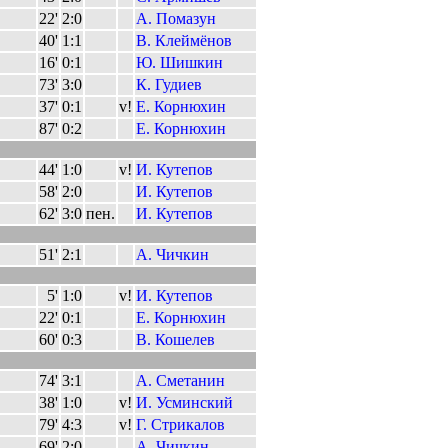
22'
2:0
А. Помазун
40'
1:1
В. Клеймёнов
16'
0:1
Ю. Шишкин
73'
3:0
К. Гудиев
37'
0:1
v!
Е. Корнюхин
87'
0:2
Е. Корнюхин
44'
1:0
v!
И. Кутепов
58'
2:0
И. Кутепов
62'
3:0
пен.
И. Кутепов
51'
2:1
А. Чичкин
5'
1:0
v!
И. Кутепов
22'
0:1
Е. Корнюхин
60'
0:3
В. Кошелев
74'
3:1
А. Сметанин
38'
1:0
v!
И. Усминский
79'
4:3
v!
Г. Стрикалов
69'
2:0
А. Чичкин