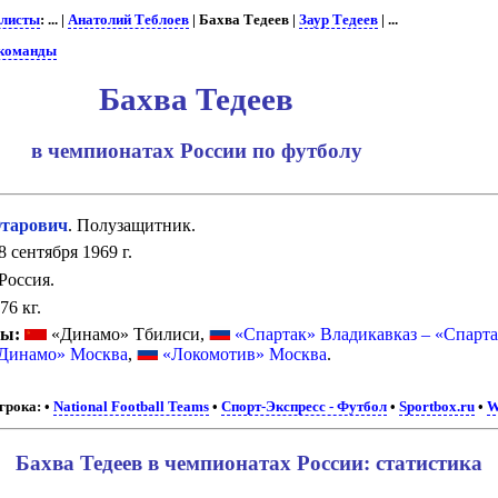
листы
: ... |
Анатолий Теблоев
| Бахва Тедеев |
Заур Тедеев
| ...
 команды
Бахва Тедеев
в чемпионатах России по футболу
тарович
. Полузащитник.
8 сентября 1969 г.
Россия.
76 кг.
бы:
«Динамо» Тбилиси,
«Спартак» Владикавказ – «Спарт
Динамо» Москва
,
«Локомотив» Москва
.
грока:
•
National Football Teams
•
Спорт-Экспресс - Футбол
•
Sportbox.ru
•
W
Бахва Тедеев в чемпионатах России: статистика