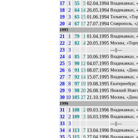
17
1
55
5
02.04.1994
Владикавказ, 
18
2
64
14
26.05.1994
Владикавказ, 
19
3
65
15
01.06.1994
Тольятти, «То
20
4
67
17
27.07.1994
Ставрополь, 
1995
21
1
79
1
01.04.1995
Владикавказ, 
22
2
82
4
20.05.1995
Москва, «Торп
23
3
––||––
24
4
85
7
10.06.1995
Владикавказ, 
25
5
90
12
04.07.1995
Владикавказ, 
26
6
91
13
08.07.1995
Москва, «Дин
27
7
92
14
15.07.1995
Владикавказ, 
28
8
97
19
19.08.1995
Екатеринбург,
29
9
98
20
26.08.1995
Нижний Новго
30
10
105
27
21.10.1995
Москва, «Дин
1996
31
1
108
2
09.03.1996
Владикавказ, 
32
2
109
3
16.03.1996
Владикавказ, 
33
3
––||––
34
4
113
7
13.04.1996
Владикавказ, 
35
5
115
9
27.04.1996
Владикавказ, 