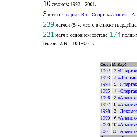
10
сезонов: 1992 – 2001.
3
клуба:
Спартак Вл – Спартак-Алания – А
239
матчей (84-е место в списке гвардейц
221
174
матч в основном составе,
полны
Баланс: 239: +108 =60 –71.
Сезон
М
Клуб
1992
«Спартак
2
1993
«Динамо»
3
1994
«Спартак
5
1995
«Спартак
1
1996
«Алания»
2
1997
«Алания»
10
1998
«Локомот
3
1999
«Алания»
6
2000
«Алания»
10
2001
«Алания»
11