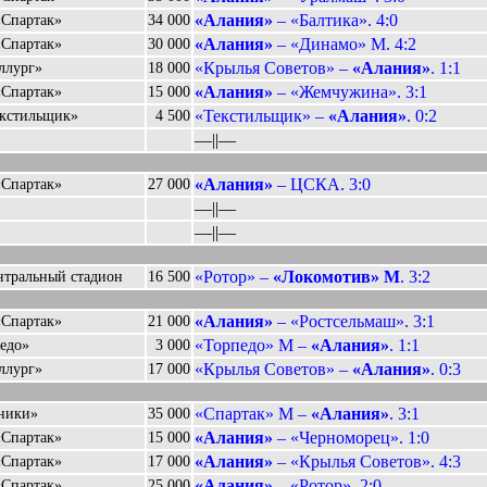
«Алания»
– «Балтика». 4:0
«Спартак»
34 000
«Алания»
– «Динамо» М. 4:2
«Спартак»
30 000
«Крылья Советов» –
«Алания»
. 1:1
ллург»
18 000
«Алания»
– «Жемчужина». 3:1
«Спартак»
15 000
«Текстильщик» –
«Алания»
. 0:2
кстильщик»
4 500
––||––
«Алания»
– ЦСКА. 3:0
«Спартак»
27 000
––||––
––||––
«Ротор» –
«Локомотив» М
. 3:2
нтральный стадион
16 500
«Алания»
– «Ростсельмаш». 3:1
«Спартак»
21 000
«Торпедо» М –
«Алания»
. 1:1
едо»
3 000
«Крылья Советов» –
«Алания»
. 0:3
ллург»
17 000
«Спартак» М –
«Алания»
. 3:1
ники»
35 000
«Алания»
– «Черноморец». 1:0
«Спартак»
15 000
«Алания»
– «Крылья Советов». 4:3
«Спартак»
17 000
«Алания»
– «Ротор». 2:0
«Спартак»
25 000