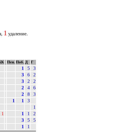
1
я,
удаление.
КК
Пен.
Поб.
Д
Г
1
5
3
3
6
2
3
2
2
2
4
6
2
8
3
1
1
3
1
1
1
1
2
3
5
5
1
1