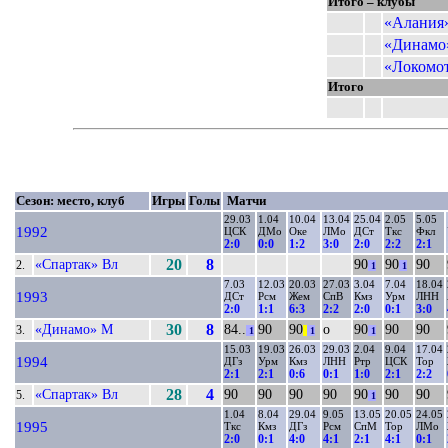
Итого – клубы
«Алания»
«Динамо»
«Локомот
Итого
Сезон: место, клуб
Игры
Голы
Матчи
29.03
1.04
10.04
13.04
25.04
2.05
5.05
1992
ЦСК
ДМо
Оке
ЛМо
ДСт
Ткс
Фкл
2:0
0:0
1:2
3:0
2:0
2:2
2:1
«Спартак» Вл
20
8
90
90
90
2.
1
1
7.03
12.03
20.03
27.03
3.04
7.04
18.04
1993
ДСт
Рсм
Жем
СпВ
Кмз
Урм
ЛНН
2:0
1:1
6:3
2:2
2:0
0:1
3:0
«Динамо» М
30
8
84..
90
90
о
90
90
90
3.
1
||
1
1
15.03
19.03
26.03
29.03
2.04
9.04
17.04
1994
ДГз
Урм
Кмз
ЛНН
Ртр
ЦСК
Тор
2:1
2:1
0:6
0:1
1:0
2:1
2:2
«Спартак» Вл
28
4
90
90
90
90
90
90
90
5.
1
1.04
8.04
29.04
9.05
13.05
20.05
24.05
1995
Ткс
Кмз
ДГз
Рсм
СпМ
Тор
ЛМо
2:0
0:1
4:0
4:1
2:1
4:1
0:1