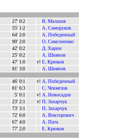
27'
0:2
В. Малахов
55'
1:2
А. Саморуков
64'
2:0
А. Победенный
90'
2:0
О. Самсоненко
42'
0:2
Д. Харин
25'
0:2
А. Шиянов
47'
1:0
v!
Е. Крюков
81'
3:0
А. Шиянов
46'
0:1
v!
А. Победенный
81'
6:3
С. Чекмезов
5'
0:1
v!
А. Новосадов
23'
2:1
v!
П. Захарчук
73'
3:1
П. Захарчук
72'
6:0
А. Викторович
67'
4:0
А. Пата
77'
2:0
Е. Крюков