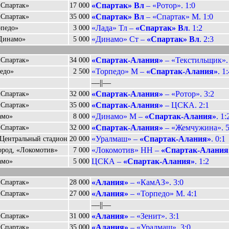
«Спартак» Вл
– «Ротор». 1:0
«Спартак»
17 000
«Спартак» Вл
– «Спартак» М. 1:0
«Спартак»
35 000
«Лада» Тл –
«Спартак» Вл
. 1:2
рпедо»
3 000
«Динамо» Ст –
«Спартак» Вл
. 2:3
«Динамо»
5 000
«Спартак-Алания»
– «Текстильщик». 
«Спартак»
34 000
«Торпедо» М –
«Спартак-Алания»
. 1:
едо»
2 500
––||––
«Спартак-Алания»
– «Ротор». 3:2
«Спартак»
32 000
«Спартак-Алания»
– ЦСКА. 2:1
«Спартак»
35 000
«Динамо» М –
«Спартак-Алания»
. 1:
амо»
8 000
«Спартак-Алания»
– «Жемчужина». 5
«Спартак»
32 000
«Уралмаш» –
«Спартак-Алания»
. 0:1
 Центральный стадион
20 000
«Локомотив» НН –
«Спартак-Алания
род, «Локомотив»
7 000
ЦСКА –
«Спартак-Алания»
. 1:2
амо»
5 000
«Алания»
– «КамАЗ». 3:0
«Спартак»
28 000
«Алания»
– «Торпедо» М. 4:1
«Спартак»
27 000
––||––
«Алания»
– «Зенит». 3:1
«Спартак»
31 000
«Алания»
– «Уралмаш». 3:0
«Спартак»
35 000