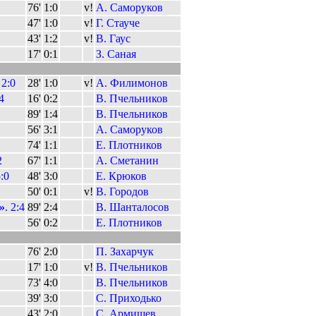
76'
1:0
v!
А. Саморуков
47'
1:0
v!
Г. Стауче
43'
1:2
v!
В. Гаус
17'
0:1
З. Саная
2:0
28'
1:0
v!
А. Филимонов
4
16'
0:2
В. Пчельников
89'
1:4
В. Пчельников
56'
3:1
А. Саморуков
74'
1:1
Е. Плотников
2
67'
1:1
А. Сметанин
:0
48'
3:0
Е. Крюков
50'
0:1
v!
В. Городов
»
. 2:4
89'
2:4
В. Шанталосов
56'
0:2
Е. Плотников
76'
2:0
П. Захарчук
17'
1:0
v!
В. Пчельников
73'
4:0
В. Пчельников
39'
3:0
С. Приходько
43'
2:0
С. Армишев