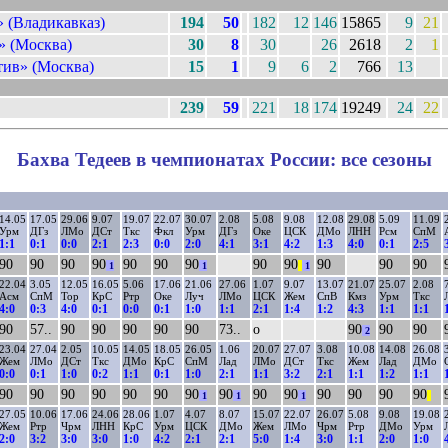
 (Владикавказ)
194
50
182
12
146
15865
9
21
 (Москва)
30
8
30
26
2618
2
1
ив» (Москва)
15
1
9
6
2
766
13
239
59
221
18
174
19249
24
22
Бахва Тедеев в чемпионатах России: все сезоны
14.05
17.05
29.06
9.07
19.07
22.07
30.07
2.08
5.08
9.08
12.08
29.08
5.09
11.09
Урм
ДГз
ЛМо
ДСт
Ткс
Фкл
Урм
ДГз
Оке
ЦСК
ДМо
ЛНН
Рсм
СпМ
1:1
0:1
0:0
2:1
2:3
0:0
2:0
4:1
3:1
4:2
1:3
4:0
0:1
2:5
90
90
90
90
90
90
90
90
90
90
90
90
1
1
||
1
22.04
3.05
12.05
16.05
5.06
17.06
21.06
27.06
1.07
9.07
13.07
21.07
25.07
2.08
Асм
СпМ
Тор
КрС
Ртр
Оке
Луч
ЛМо
ЦСК
Жем
СпВ
Кмз
Урм
Ткс
4:0
0:3
4:0
0:1
0:0
0:1
1:0
1:1
2:1
1:4
1:2
4:3
1:1
1:1
90
57..
90
90
90
90
90
73..
о
90
90
90
2
23.04
27.04
2.05
10.05
14.05
18.05
26.05
1.06
20.07
27.07
3.08
10.08
14.08
26.08
Жем
ЛМо
ДСт
Ткс
ДМо
КрС
СпМ
Лад
ЛМо
ДСт
Ткс
Жем
Лад
ДМо
0:0
0:1
1:0
0:2
1:1
0:1
1:0
2:1
1:1
3:2
2:1
1:1
1:2
1:1
90
90
90
90
90
90
90
90
90
90
90
90
90
90
1
1
1
||
27.05
10.06
17.06
24.06
28.06
1.07
4.07
8.07
15.07
22.07
26.07
5.08
9.08
19.08
Жем
Ртр
Чрм
ЛНН
КрС
Урм
ЦСК
ДМо
Жем
ЛМо
Чрм
Ртр
ДМо
Урм
2:0
3:2
3:0
3:0
1:0
4:2
2:1
2:1
5:0
1:4
3:0
1:1
2:0
1:0