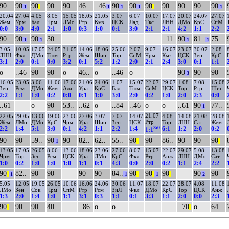
90
90
90
90
90
46..
..46
90
90
90
90
90
90
90
1
||
1
1
1
||
1
20.04
27.04
4.05
8.05
15.05
18.05
21.05
3.07
6.07
10.07
17.07
20.07
24.07
27.07
Жем
Урм
Бал
Чрм
ЛМо
Ртр
Кмз
ЦСК
Лад
Ткс
ЛНН
ДМо
КрС
СпМ
0:0
3:0
4:0
2:1
1:0
0:3
1:0
0:1
3:0
2:1
2:1
4:2
1:1
2:2
90
90
90
30..
..11
90
81..
75..
1
1
1
1
3.05
10.05
17.05
24.05
31.05
14.06
18.06
25.06
2.07
9.07
16.07
23.07
30.07
2.08
ЛНН
Фкл
ДМо
Тюм
Ртр
Жем
Шин
Тор
СпМ
Чрм
Кмз
ЦСК
Зен
КрС
3:1
2:0
0:1
0:0
3:2
0:1
5:2
1:2
2:0
2:1
2:4
3:0
0:1
1:1
о
..46
90
90
о
46..
о
..46
о
90
90
90
3
16.05
23.05
3.06
11.06
17.06
21.06
24.06
1.07
15.07
22.07
29.07
1.08
7.08
15.08
Зен
Рсм
ДМо
Жем
Ала
Ура
КрС
Бал
Тюм
СпМ
ЦСК
Тор
Ртр
Шин
2:2
1:1
1:0
0:2
0:0
0:1
1:0
3:0
2:0
0:2
1:0
2:0
2:3
0:0
..61
о
90
53..
..62
о
..84
..46
о
о
..61
90
77..
1
21.07
22.05
29.05
13.06
19.06
23.06
27.06
3.07
7.07
14.07
4.08
14.08
21.08
28.08
Ртр
Жем
ЛМо
ДМо
КрС
Чрм
Ура
Шин
Зен
ЦСК
Тор
ЛНН
Сат
Жем
3:0
2:2
1:4
5:1
3:0
0:1
4:2
1:1
2:2
1:4
6:1
1:2
2:0
0:2
1:1
90
90
59..
90
90
82..
62..
55..
90
90
86..
90
90
90
1
||
||
13.05
17.05
26.05
8.06
13.06
18.06
23.06
27.06
8.07
15.07
22.07
29.07
5.08
13.08
Чрм
Тор
Зен
Рсм
ЦСК
Ура
ЛМо
КрС
Фкл
Ртр
Анж
ЛНН
ДМо
Сат
1:0
0:2
1:0
1:0
1:0
1:1
0:1
4:3
0:0
2:0
0:2
1:1
2:4
2:2
90
82..
90
90
90
90
84..
90
90
90
90
90
||
1
1
||
||
1
||
2
5.05
12.05
19.05
26.05
10.06
16.06
24.06
30.06
11.07
18.07
22.07
28.07
4.08
11.08
ЛМо
Зен
Сок
Чрм
СпМ
Ртр
Рсм
ЗиЛ
Фкл
ДМо
КрС
Тор
ЦСК
Анж
1:3
2:0
1:4
1:0
1:1
3:1
0:3
1:1
0:1
3:3
1:1
2:0
0:0
2:3
90
90
90
40..
..86
о
о
..70
о
64..
||
||