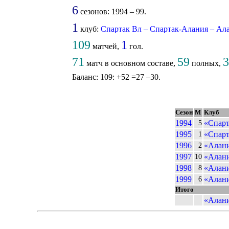
6
сезонов: 1994 – 99.
1
клуб:
Спартак Вл – Спартак-Алания – Ал
109
1
матчей,
гол.
71
59
3
матч в основном составе,
полных,
Баланс: 109: +52 =27 –30.
Сезон
М
Клуб
1994
«Спарт
5
1995
«Спарт
1
1996
«Алани
2
1997
«Алани
10
1998
«Алани
8
1999
«Алани
6
Итого
«Алани