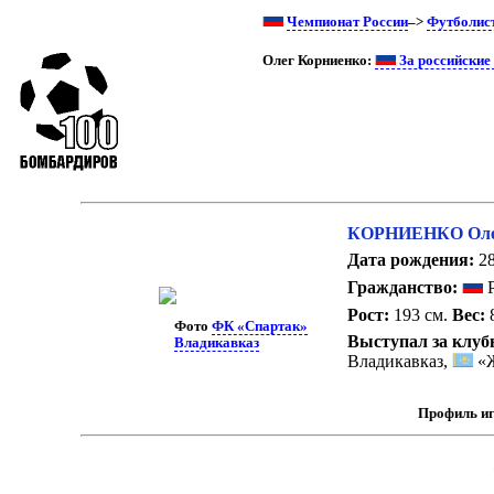
Чемпионат России
–>
Футболис
Олег Корниенко:
За российские
КОРНИЕНКО Олег
Дата рождения:
28
Гражданство:
Р
Рост:
193 см.
Вес:
8
Фото
ФК «Спартак»
Выступал за клуб
Владикавказ
Владикавказ,
«Ж
Профиль иг