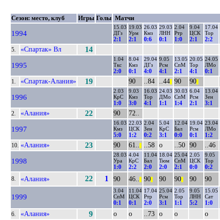
Сезон: место, клуб
Игры
Голы
Матчи
15.03
19.03
26.03
29.03
2.04
9.04
17.04
1994
ДГз
Урм
Кмз
ЛНН
Ртр
ЦСК
Тор
2:1
2:1
0:6
0:1
1:0
2:1
2:2
«Спартак» Вл
14
5.
1.04
8.04
29.04
9.05
13.05
20.05
24.05
1995
Ткс
Кмз
ДГз
Рсм
СпМ
Тор
ЛМо
2:0
0:1
4:0
4:1
2:1
4:1
0:1
«Спартак-Алания»
19
90
..84
..44
90
90
1.
||
||
2.03
9.03
16.03
24.03
30.03
6.04
13.04
1996
КрС
Кмз
Тор
ДМо
СпМ
Рсм
Зен
1:0
3:0
4:1
1:1
1:4
2:1
3:1
«Алания»
22
90
72..
2.
16.03
22.03
2.04
5.04
12.04
19.04
23.04
1997
Кмз
ЦСК
Зен
КрС
Бал
Рсм
ЛМо
5:0
1:2
0:2
3:1
0:0
0:1
1:2
«Алания»
23
90
61..
..58
о
..50
90
..46
10.
||
28.03
4.04
11.04
18.04
25.04
2.05
9.05
1998
Ура
КрС
Бал
Тюм
СпМ
ЦСК
Тор
1:0
2:2
2:0
2:0
2:1
0:0
0:2
22
1
«Алания»
90
46..
90
90
90
90
90
8.
||
||
||
3.04
11.04
17.04
25.04
2.05
9.05
15.05
1999
СпМ
ЦСК
Ртр
Рсм
Тор
ЛНН
Сат
0:1
0:1
2:0
3:1
1:1
5:2
1:0
«Алания»
9
о
о
..73
о
о
о
6.