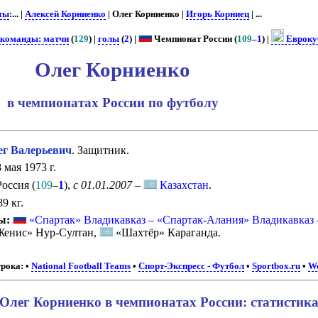
ты
:... |
Алексей Корниенко
| Олег Корниенко |
Игорь Корниец
| ...
 команды: матчи
(
129
) |
голы
(
2
) |
Чемпионат России (
109
–
1
) |
Евроку
Олег Корниенко
в чемпионатах России по футболу
 Валерьевич
. Защитник.
 мая 1973 г.
оссия (
109
–
1
),
с 01.01.2007
–
Казахстан
.
9 кг.
ы:
«Спартак» Владикавказ – «Спартак-Алания» Владикавказ
енис» Нур-Султан,
«Шахтёр» Караганда.
рока:
•
National Football Teams
•
Спорт-Экспресс - Футбол
•
Sportbox.ru
•
We
Олег Корниенко в чемпионатах России: статистик