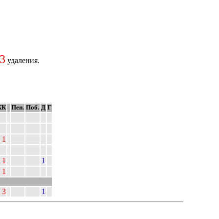
3
удаления.
КК
Пен.
Поб.
Д
Г
1
1
1
1
3
1