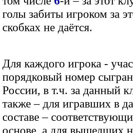
том числе
6
-й – за этот к
голы забиты игроком за эт
скобках не даётся.
Для каждого игрока - уча
порядковый номер сыгран
России, в т.ч. за данный кл
также – для игравших в д
составе – соответствующи
основе, а для вышедших н