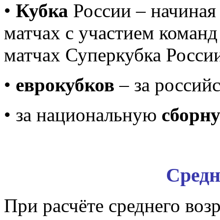
•
Кубка
России – начиная 
матчах с участием команд
матчах Суперкубка Росси
•
еврокубков
– за россий
• за национальную
сборн
Средн
При расчёте среднего воз