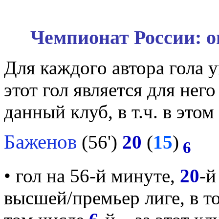
Чемпионат России: о
Для каждого автора гола у
этот гол является для него
данный клуб, в т.ч. в этом
Баженов
(56')
20
(
15
)
6
• гол на 56-й минуте,
20
-й
высшей/премьер лиге, в т