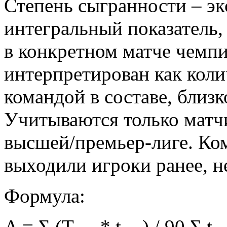
Степень сыгранности – э
интегральный показатель
в конкретном матче чемп
интерпретирован как коли
командой в составе, близк
Учитываются только матч
высшей/премьер-лиге. Ком
выходили игроки ранее, н
Формула:
A = Σ (T
* t
) / 90 Σ t