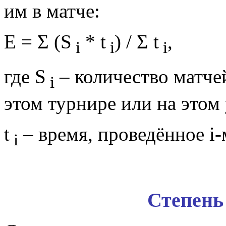
им в матче:
E = Σ (S
* t
) / Σ t
,
i
i
i
где S
– количество матче
i
этом турнире или на этом
t
– время, проведённое i-
i
Степень