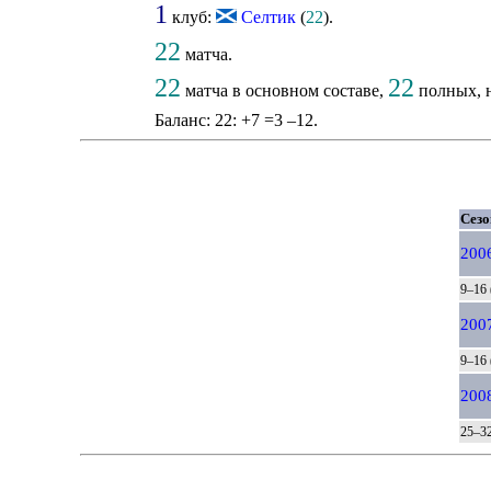
1
клуб:
Селтик
(
22
).
22
матча.
22
22
матча в основном составе,
полных, н
Баланс: 22: +7 =3 –12.
Сезо
200
9–16 
200
9–16 
200
25–32