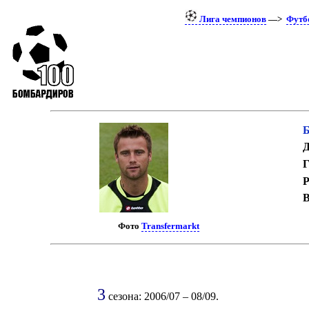
Лига чемпионов
—>
Футб
Д
Г
Р
В
Фото
Transfermarkt
3
сезона: 2006/07 – 08/09.