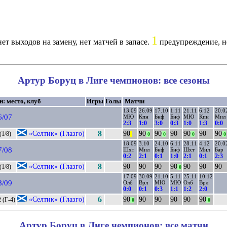
1
ет выходов на замену, нет матчей в запасе.
предупреждение, н
Артур Боруц в Лиге чемпионов: все сезоны
н: место, клуб
Игры
Голы
Матчи
13.09
26.09
17.10
1.11
21.11
6.12
20.0
6/07
МЮ
Кпн
Бнф
Бнф
МЮ
Кпн
Мил
2:3
1:0
3:0
0:3
1:0
1:3
0:0
«Селтик» (Глазго)
8
90
90
90
90
90
90
90
(1/8)
||
0
0
0
0
18.09
3.10
24.10
6.11
28.11
4.12
20.0
7/08
Шхт
Мил
Бнф
Бнф
Шхт
Мил
Бар
0:2
2:1
0:1
1:0
2:1
0:1
2:3
«Селтик» (Глазго)
8
90
90
90
90
90
90
90
(1/8)
0
17.09
30.09
21.10
5.11
25.11
10.12
8/09
Олб
Врл
МЮ
МЮ
Олб
Врл
0:0
0:1
0:3
1:1
1:2
2:0
«Селтик» (Глазго)
6
90
90
90
90
90
90
 (Г-4)
0
0
Артур Боруц в Лиге чемпионов: все матчи