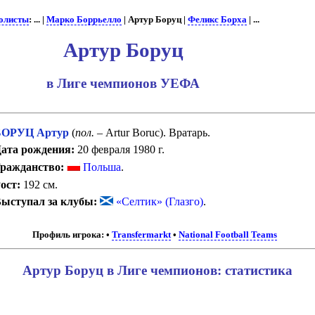
олисты
: ... |
Марко Боррьелло
| Артур Боруц |
Феликс Борха
| ...
Артур Боруц
в Лиге чемпионов УЕФА
БОРУЦ Артур
(
пол.
– Artur Boruc). Вратарь.
ата рождения:
20 февраля 1980 г.
ражданство:
Польша
.
ост:
192 см.
ыступал за клубы:
«Селтик» (Глазго)
.
Профиль игрока:
•
Transfermarkt
•
National Football Teams
Артур Боруц в Лиге чемпионов: статистика