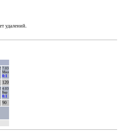
ет удалений.
2
7.03
Мил
0:1
120
2
4.03
Бар
0:1
90