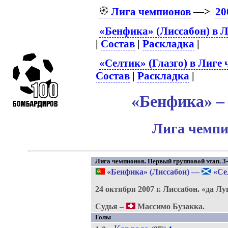
Лига чемпионов
—>
20
«Бенфика» (Лиссабон) в 
|
Состав
|
Раскладка
|
«Селтик» (Глазго) в Лиге
Состав
|
Раскладка
|
«Бенфика» – 
Лига чемпи
Лига чемпионов. Первый групповой этап. 3-
«Бенфика» (Лиссабон)
—
«Сел
24 октября 2007 г.
Лиссабон.
«да Лу
Судья –
Массимо Бузакка.
Голы