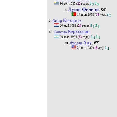
3
3
30-сен-1985
(
22
года).
3
3
Луиш Филипи
, 84'
2.
2
14-июн-1979
(
28
лет).
2
Кардосо
Оскар
7.
3
3
20-май-1983
(
24
года).
3
3
Берхессио
Гонсало
19.
1
1
20-июл-1984
(
23
года).
1
1
Аду
, 62'
Фредди
30.
1
2-июн-1989
(
18
лет).
1