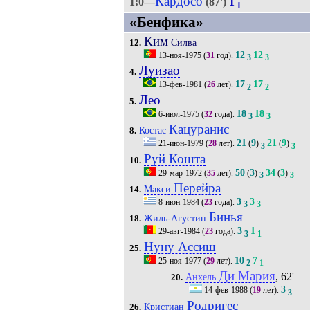
Кардосо
1:0—
(87')
1
1
«Бенфика»
Ким
Силва
12.
12
12
13-ноя-1975
(
31
год).
3
3
Луизао
4.
17
17
13-фев-1981
(
26
лет).
2
2
Лео
5.
18
18
6-июл-1975
(
32
года).
3
3
Кацуранис
Костас
8.
21
9
21
9
21-июн-1979
(
28
лет).
(
)
(
)
3
3
Руй Кошта
10.
50
3
34
3
29-мар-1972
(
35
лет).
(
)
(
)
3
3
Перейра
Макси
14.
3
3
8-июн-1984
(
23
года).
3
3
Бинья
Жиль-Агустин
18.
3
1
29-авг-1984
(
23
года).
3
1
Нуну Ассиш
25.
10
7
25-ноя-1977
(
29
лет).
2
1
Ди Мария
, 62'
Анхель
20.
3
14-фев-1988
(
19
лет).
3
Родригес
Кристиан
26.