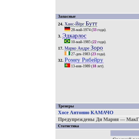
Запасные
Бутт
Ханс-Йёрг
24.
28-май-1974
(
33
года).
Эдкарлос
3.
10-май-1985
(
22
года).
Зоро
Марко Андре
17.
27-дек-1983
(
23
года).
Ромеу Рибейру
32.
13-янв-1989
(
18
лет).
Тренеры
Хосе Антонио КАМАЧО
Предупреждены Ди Мария — МакГи
Статистика