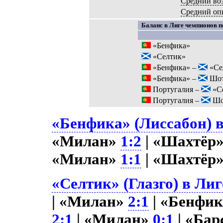
Средний во
Средний оп
Баланс в Лиге чемпионов п
«Бенфика»
«Селтик»
«Бенфика» –
«Се
«Бенфика» –
Шот
Португалия –
«С
Португалия –
Шо
«Бенфика» (Лиссабон) в
«Милан»
1:2
| «Шахтёр
«Милан»
1:1
| «Шахтёр
«Селтик» (Глазго) в Лиг
| «Милан»
2:1
| «Бенфик
2:1
| «Милан»
0:1
| «Бар