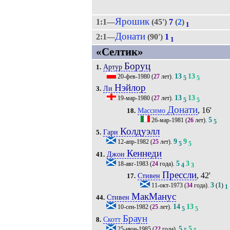
Ярошик
1:1—
(45')
7
(
2
)
1
Донати
2:1—
(90')
1
1
«Селтик»
Боруц
Артур
1.
13
13
20-фев-1980
(
27
лет).
5
5
Нэйлор
Ли
3.
13
13
19-мар-1980
(
27
лет).
5
5
Донати
, 16'
Массимо
18.
5
26-мар-1981
(
26
лет).
5
Колдуэлл
Гари
5.
9
9
12-апр-1982
(
25
лет).
5
5
Кеннеди
Джон
41.
5
3
18-авг-1983
(
24
года).
4
3
Прессли
, 42'
Стивен
17.
3
1
11-окт-1973
(
34
года).
(
)
1
МакМанус
Стивен
44.
14
13
10-сен-1982
(
25
лет).
5
5
Браун
Скотт
8.
5
5
25-июн-1985
(
22
года).