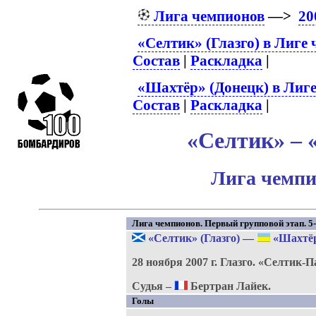
Лига чемпионов
—>
20
«Селтик» (Глазго) в Лиге
Состав
|
Раскладка
|
«Шахтёр» (Донецк) в Лиг
Состав
|
Раскладка
|
«Селтик» – 
Лига чемпи
Лига чемпионов. Первый групповой этап. 5-
«Селтик» (Глазго)
—
«Шахтёр
28 ноября 2007 г.
Глазго.
«Селтик-П
Судья –
Бертран Лайек.
Голы