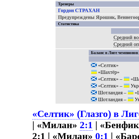
Тренеры
Гордон СТРАХАН
Предупреждены Ярошик, Веннегоор
Статистика
Средний во
Средний о
Баланс в Лиге чемпионов 
«Селтик»
«Шахтёр»
«Селтик» –
«Ша
«Селтик» –
Укр
Шотландия –
«
Шотландия –
Ук
«Селтик» (Глазго) в Лиг
| «Милан»
2:1
| «Бенфи
2:1 | «Милан»
0:1
| «Бар