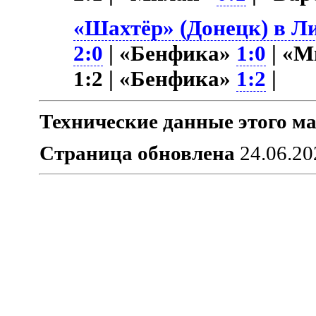
«Шахтёр» (Донецк) в Ли
2:0
| «Бенфика»
1:0
| «
1:2 | «Бенфика»
1:2
|
Технические данные этого ма
Страница обновлена
24.06.20