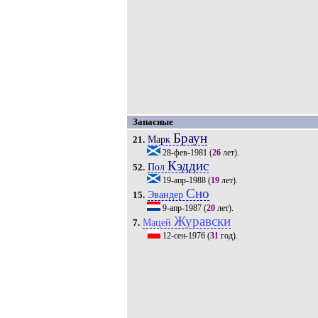
Запасные
Браун
Марк
21.
28-фев-1981
(
26
лет).
Кэддис
Пол
52.
19-апр-1988
(
19
лет).
Сно
Эвандер
15.
9-апр-1987
(
20
лет).
Журавски
Мацей
7.
12-сен-1976
(
31
год).