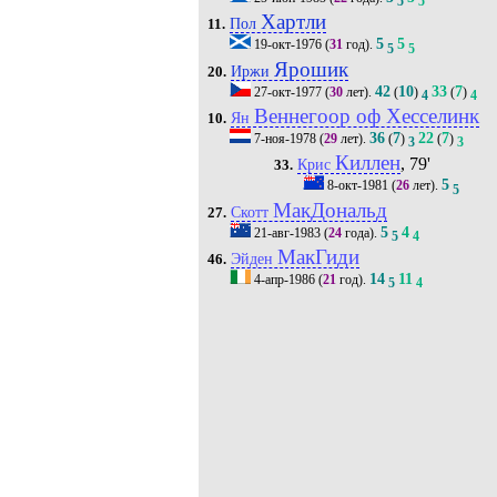
5
5
Хартли
Пол
11.
5
5
19-окт-1976
(
31
год).
5
5
Ярошик
Иржи
20.
42
10
33
7
27-окт-1977
(
30
лет).
(
)
(
)
4
4
Веннегоор оф Хесселинк
Ян
10.
36
7
22
7
7-ноя-1978
(
29
лет).
(
)
(
)
3
3
Киллен
, 79'
Крис
33.
5
8-окт-1981
(
26
лет).
5
МакДональд
Скотт
27.
5
4
21-авг-1983
(
24
года).
5
4
МакГиди
Эйден
46.
14
11
4-апр-1986
(
21
год).
5
4