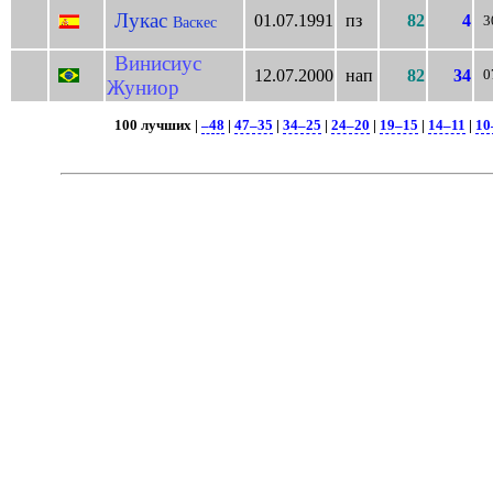
Лукас
01.07.1991
пз
82
4
Васкес
3
Винисиус
12.07.2000
нап
82
34
0
Жуниор
100 лучших |
–48
|
47–35
|
34–25
|
24–20
|
19–15
|
14–11
|
10