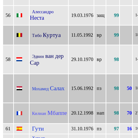
Алессандро
56
19.03.1976
защ
99
1
Неста
Куртуа
11.05.1992
вр
99
1
Тибо
ван дер
Эдвин
58
29.10.1970
вр
98
1
Сар
Салах
15.06.1992
пз
98
50
1
Мохамед
Мбаппе
20.12.1998
нап
98
70
Килиан
2
Гути
61
31.10.1976
пз
97
16
1