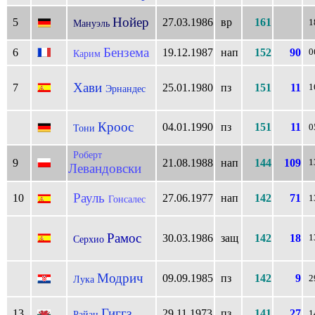
Нойер
5
27.03.1986
вр
161
Мануэль
1
Бензема
6
19.12.1987
нап
152
90
0
Карим
Хави
7
25.01.1980
пз
151
11
1
Эрнандес
Кроос
04.01.1990
пз
151
11
Тони
0
Роберт
9
21.08.1988
нап
144
109
1
Левандовски
Рауль
10
27.06.1977
нап
142
71
Гонсалес
1
Рамос
30.03.1986
защ
142
18
1
Серхио
Модрич
09.09.1985
пз
142
9
Лука
2
Гиггз
13
29.11.1973
пз
141
27
Райан
1