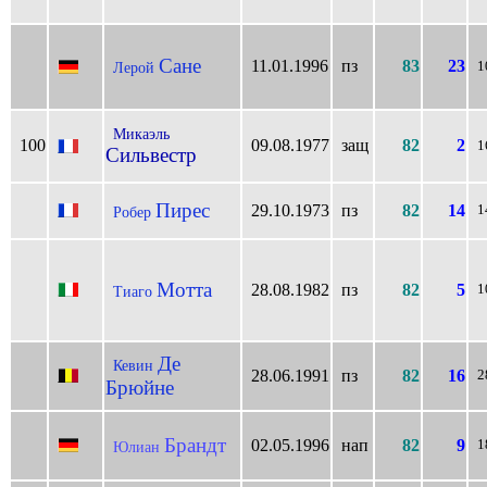
Сане
11.01.1996
пз
83
23
Лерой
1
Микаэль
100
09.08.1977
защ
82
2
1
Сильвестр
Пирес
29.10.1973
пз
82
14
1
Робер
Мотта
28.08.1982
пз
82
5
1
Тиаго
Де
Кевин
28.06.1991
пз
82
16
2
Брюйне
Брандт
02.05.1996
нап
82
9
1
Юлиан