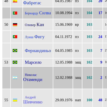
48
04.05.1987
пз
104
20
2
Фабрегас
Силва
10.08.1994
пз
104
17
Бернарду
1
Кан
50
15.06.1969
вр
103
Оливер
1
Фигу
04.11.1972
пз
103
24
1
Луиш
Фернандиньо
04.05.1985
пз
103
7
2
Марсело
53
12.05.1988
защ
102
9
1
Николас
12.02.1988
защ
102
2
1
Отаменди
Андрей
55
29.09.1976
нап
100
48
2
Шевченко