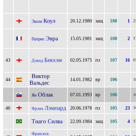
Коул
20.12.1980
защ
108
1
Эшли
2
Эвра
15.05.1981
защ
108
2
1
Патрис
Бекхэм
43
02.05.1975
пз
107
16
Дэвид
0
Виктор
44
14.01.1982
вр
106
1
Вальдес
Облак
07.01.1993
вр
106
Ян
1
Лэмпард
46
20.06.1978
пз
105
23
1
Фрэнк
Тиаго Силва
22.09.1984
защ
105
4
1
Франсеск