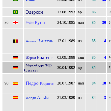
Эдерсон
17.08.1993
вр
86
0
Руни
86
24.10.1985
нап
85
30
Уэйн
2
Витсель
12.01.1989
пз
85
4
Аксель
1
Боатенг
03.09.1988
защ
85
4
1
Жером
тер
Марк-Андре
30.04.1992
вр
85
1
Стеген
Педро
90
28.07.1987
нап
84
18
Родригес
1
Альба
21.03.1989
пз
84
3
2
Жорди