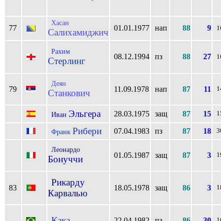
Хасан
77
01.01.1977
нап
88
9
1
Салихамиджич
Рахим
08.12.1994
пз
88
27
1
Стерлинг
Деян
79
11.09.1978
нап
87
11
1
Станкович
Эльгера
28.03.1975
защ
87
15
1
Иван
Рибери
07.04.1983
пз
87
18
3
Франк
Леонардо
01.05.1987
защ
87
3
1
Бонуччи
Рикарду
83
18.05.1978
защ
86
3
1
Карвалью
Кака
22.04.1982
пз
86
30
1