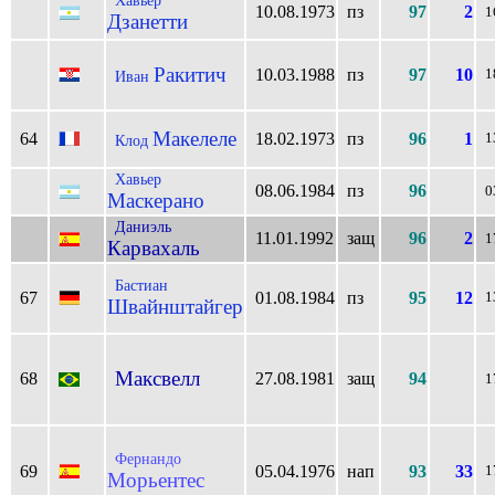
Хавьер
10.08.1973
пз
97
2
1
Дзанетти
Ракитич
10.03.1988
пз
97
10
1
Иван
Макелеле
64
18.02.1973
пз
96
1
1
Клод
Хавьер
08.06.1984
пз
96
0
Маскерано
Даниэль
11.01.1992
защ
96
2
1
Карвахаль
Бастиан
67
01.08.1984
пз
95
12
1
Швайнштайгер
Максвелл
68
27.08.1981
защ
94
1
Фернандо
69
05.04.1976
нап
93
33
1
Морьентес