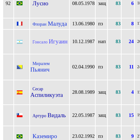
Лусио
92
08.05.1978
защ
83
6
1
Малуда
13.06.1980
пз
83
8
1
Флоран
Игуаин
10.12.1987
нап
83
24
Гонсало
2
Миралем
02.04.1990
пз
83
11
2
Пьянич
Сесар
28.08.1989
защ
83
4
1
Аспиликуэта
Видаль
22.05.1987
защ
83
15
1
Артуро
Каземиро
23.02.1992
пз
83
9
2