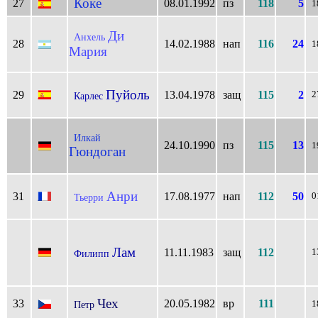
Коке
27
08.01.1992
пз
118
5
1
Ди
Анхель
28
14.02.1988
нап
116
24
1
Мария
Пуйоль
29
13.04.1978
защ
115
2
2
Карлес
Илкай
24.10.1990
пз
115
13
1
Гюндоган
Анри
31
17.08.1977
нап
112
50
0
Тьерри
Лам
11.11.1983
защ
112
1
Филипп
Чех
33
20.05.1982
вр
111
Петр
1