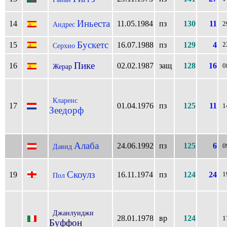
Иньеста
14
11.05.1984
пз
130
11
Андрес
2
Бускетс
15
16.07.1988
пз
129
4
2
Серхио
Пике
16
02.02.1987
защ
128
16
Жерар
0
Кларенс
17
01.04.1976
пз
125
11
1
Зеедорф
Алаба
24.06.1992
пз
125
6
Давид
0
Скоулз
19
16.11.1974
пз
124
24
1
Пол
Джанлуиджи
28.01.1978
вр
124
1
Буффон