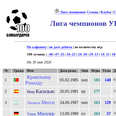
Лига чемпионов
:
Сезоны
|
Клубы
|
С
Лига чемпионов У
По алфавиту
|
по дате дебюта
| по количеству игр
100 лучших |
–48
|
47–35
|
34–25
|
24–20
|
19–15
|
14–11
|
10
На 30 мая 2026
№
Гражд.
Имя
Дата рожд.
Амп.
Игры
Голы
Д
Криштьяну
1
05.02.1985
нап
183
140
0
Роналду
Касильяс
2
20.05.1981
вр
177
1
Икер
Месси
3
24.06.1987
нап
163
129
Лионель
0
Мюллер
13.09.1989
пз
163
57
1
Томас