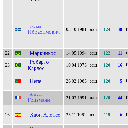
Златан
03.10.1981
нап
124
48
1
Ибрахимович
Маркиньос
22
14.05.1994
защ
122
11
1
Роберто
23
10.04.1973
защ
120
16
1
Карлос
Пепе
26.02.1983
защ
120
5
1
Антуан
21.03.1991
нап
120
44
1
Гризманн
Хаби Алонсо
26
25.11.1981
пз
119
6
1