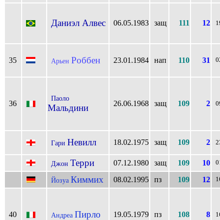
Даниэл Алвес
06.05.1983
защ
111
12
1
Роббен
35
23.01.1984
нап
110
31
0
Арьен
Паоло
36
26.06.1968
защ
109
2
0
Мальдини
Невилл
18.02.1975
защ
109
2
Гари
2
Терри
07.12.1980
защ
109
10
0
Джон
Киммих
08.02.1995
пз
109
12
1
Йозуа
Пирло
40
19.05.1979
пз
108
8
Андреа
1