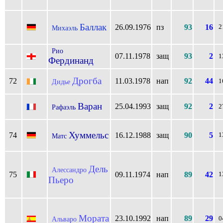
Баллак
26.09.1976
пз
93
16
2
Михаэль
Рио
07.11.1978
защ
93
2
1
Фердинанд
Дрогба
72
11.03.1978
нап
92
44
Дидье
1
Варан
25.04.1993
защ
92
2
Рафаэль
2
Хуммельс
74
16.12.1988
защ
90
5
1
Матс
Дель
Алессандро
75
09.11.1974
нап
89
42
1
Пьеро
Мората
23.10.1992
нап
89
29
Альваро
0