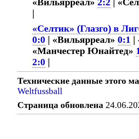
«Вильярреал»
2:2
| «Се
|
«Селтик» (Глазго) в Лиг
0:0
| «Вильярреал»
0:1
|
«Манчестер Юнайтед»
2:0
|
Технические данные этого ма
Weltfussball
Страница обновлена
24.06.20