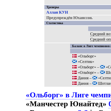
Тренеры
Аллан КУН
Предупреждён Юханссон.
Статистика
Средний во
Средний оп
Баланс в Лиге чемпионов п
«Ольборг»
«Селтик»
«Ольборг» –
«С
«Ольборг» –
Шо
Дания –
«Селти
Дания –
Шотлан
«Ольборг» в Лиге чемпи
«Манчестер Юнайтед»