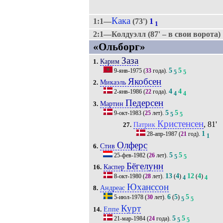
Кака
1:1—
(73')
1
1
2:1—Колдуэлл (87' – в свои ворота)
«Ольборг»
Заза
Карим
1.
5
5
9-янв-1975
(
33
года).
5
5
Якобсен
Микаэль
2.
4
4
2-янв-1986
(
22
года).
4
4
Педерсен
Мартин
3.
5
5
9-окт-1983
(
25
лет).
5
5
Кристенсен
, 81'
Патрик
27.
1
28-апр-1987
(
21
год).
1
Олферс
Стив
6.
5
5
25-фев-1982
(
26
лет).
5
5
Бёгелунн
Каспер
16.
13
4
12
4
8-окт-1980
(
28
лет).
(
)
(
)
4
4
Юханссон
Андреас
8.
6
5
5
5-июл-1978
(
30
лет).
(
)
5
5
Курт
Еппе
14.
5
5
21-мар-1984
(
24
года).
5
5