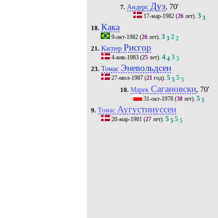
Дуэ
, 70'
Андерс
7.
3
17-мар-1982
(
26
лет).
3
Кака
18.
3
2
9-окт-1982
(
26
лет).
3
2
Рисгор
Каспер
21.
4
3
4-янв-1983
(
25
лет).
4
3
Эневольдсен
Томас
23.
5
5
27-июл-1987
(
21
год).
5
5
Сагановски
, 70'
Марек
10.
5
31-окт-1978
(
30
лет).
5
Аугустинуссен
Томас
9.
5
5
20-мар-1981
(
27
лет).
5
5