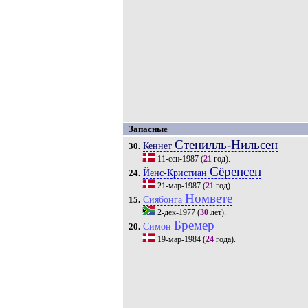
Запасные
Стенилль-Нильсен
Кеннет
30.
11-сен-1987
(
21
год).
Сёренсен
Йенс-Кристиан
24.
21-мар-1987
(
21
год).
Номвете
Сиябонга
15.
2-дек-1977
(
30
лет).
Бремер
Симон
20.
19-мар-1984
(
24
года).