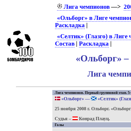
Лига чемпионов
—>
20
«Ольборг» в Лиге чемпио
Раскладка
|
«Селтик» (Глазго) в Лиге
Состав
|
Раскладка
|
«Ольборг» – 
Лига чемпи
Лига чемпионов. Первый групповой этап. 5-
«Ольборг»
—
«Селтик» (Глазг
25 ноября 2008 г.
Ольборг.
«Ольборг
Судья –
Конрад Плауц.
Голы