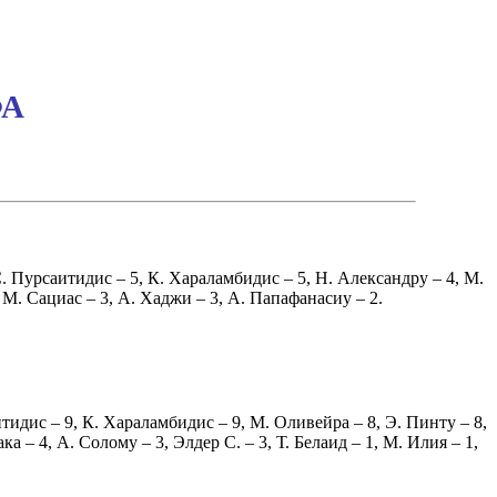
ФА
. Пурсаитидис
– 5,
К. Хараламбидис
– 5,
Н. Александру
– 4,
М.
,
М. Сациас
– 3,
А. Хаджи
– 3,
А. Папафанасиу
– 2.
итидис
– 9,
К. Хараламбидис
– 9,
М. Оливейра
– 8,
Э. Пинту
– 8,
ака
– 4,
А. Солому
– 3,
Элдер С.
– 3,
Т. Белаид
– 1,
М. Илия
– 1,