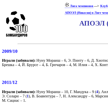
Лига чемпионов
—>
Клу
АПОЭЛ (Никосия) в Лиге чем
АПОЭЛ (
2009/10
Играли (забивали):
Нуну Мораиш
– 6,
Э. Пинту
– 6,
Д. Хиоти
Брешка
– 4,
Й. Брурсе
– 4,
Б. Грнчаров
– 4,
М. Илия
– 4,
Х. Конт
2011/12
Играли (забивали):
Нуну Мораиш
– 10,
Г. Мандука
– 9 (
4
),
Аил
Э. Солари
– 7 (
1
),
В. Боавентура
– 7,
Н. Александру
– 6,
Марсин
М. Сациас
– 1.