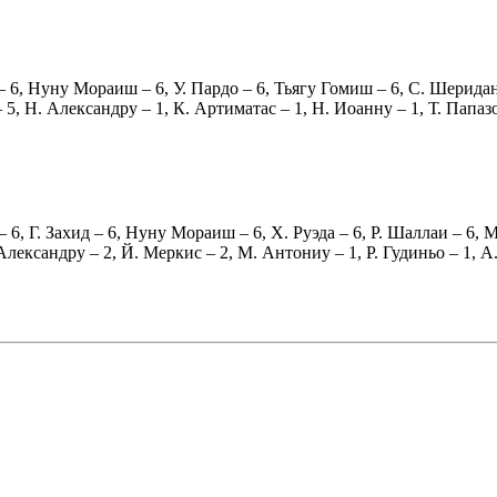
– 6,
Нуну Мораиш
– 6,
У. Пардо
– 6,
Тьягу Гомиш
– 6,
С. Шерида
 5,
Н. Александру
– 1,
К. Артиматас
– 1,
Н. Иоанну
– 1,
Т. Папаз
– 6,
Г. Захид
– 6,
Нуну Мораиш
– 6,
Х. Руэда
– 6,
Р. Шаллаи
– 6,
М
Александру
– 2,
Й. Меркис
– 2,
М. Антониу
– 1,
Р. Гудиньо
– 1,
А