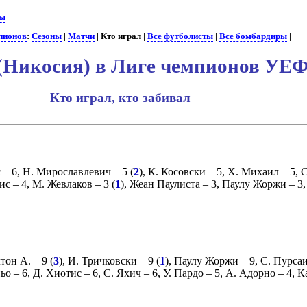
бы
пионов
:
Сезоны
|
Матчи
| Кто играл |
Все футболисты
|
Все бомбардиры
|
Никосия) в Лиге чемпионов УЕ
Кто играл, кто забивал
с
– 6,
Н. Мирославлевич
– 5 (
2
),
К. Косовски
– 5,
Х. Михаил
– 5,
С
ис
– 4,
М. Жевлаков
– 3 (
1
),
Жеан Паулиста
– 3,
Паулу Жоржи
– 3
тон А.
– 9 (
3
),
И. Тричковски
– 9 (
1
),
Паулу Жоржи
– 9,
С. Пурса
ьо
– 6,
Д. Хиотис
– 6,
С. Яхич
– 6,
У. Пардо
– 5,
А. Адорно
– 4,
К