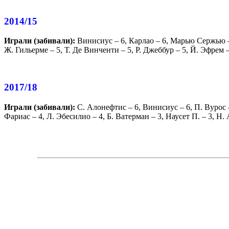
2014/15
Играли (забивали):
Винисиус
– 6,
Карлао
– 6,
Марью Сержью
Ж. Гильерме
– 5,
Т. Де Винченти
– 5,
Р. Джеббур
– 5,
Й. Эфрем
–
2017/18
Играли (забивали):
С. Алонефтис
– 6,
Винисиус
– 6,
П. Вурос
Фариас
– 4,
Л. Эбесилио
– 4,
Б. Ватерман
– 3,
Наусет П.
– 3,
Н. 