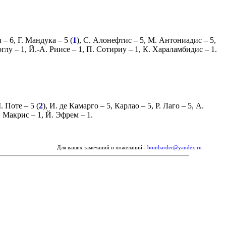
н
– 6,
Г. Мандука
– 5 (
1
),
С. Алонефтис
– 5,
М. Антониадис
– 5,
оглу
– 1,
Й.-А. Риисе
– 1,
П. Сотириу
– 1,
К. Хараламбидис
– 1.
. Поте
– 5 (
2
),
И. де Камарго
– 5,
Карлао
– 5,
Р. Лаго
– 5,
А.
. Макрис
– 1,
Й. Эфрем
– 1.
Для ваших замечаний и пожеланий -
bombarder@yandex.ru