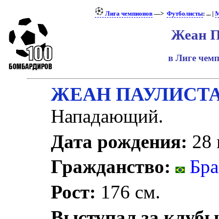
Лига чемпионов
—>
Футболисты
: ... |
М
Жеан П
в Лиге чем
ЖЕАН ПАУЛИСТ
Нападающий.
Дата рождения:
28 
Гражданство:
Бра
Рост:
176 см.
Выступал за клубы