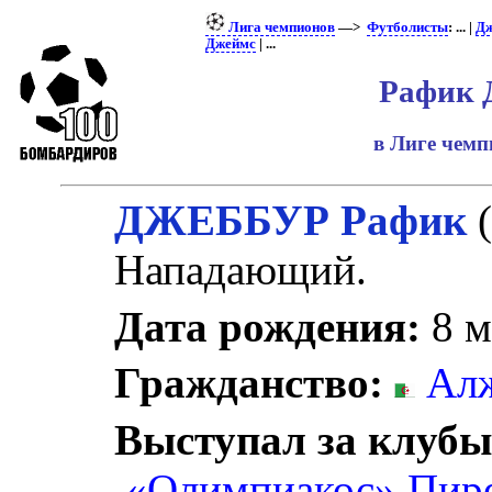
Лига чемпионов
—>
Футболисты
: ... |
Дж
Джеймс
| ...
Рафик 
в Лиге чем
ДЖЕББУР Рафик
Нападающий.
Дата рождения:
8 м
Гражданство:
Ал
Выступал за клубы
«Олимпиакос» Пир