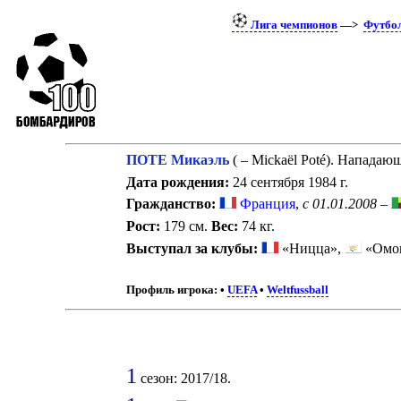
Лига чемпионов
—>
Футбо
ПОТЕ Микаэль
( – Mickaël Poté). Нападаю
Дата рождения:
24 сентября 1984 г.
Гражданство:
Франция
,
с 01.01.2008
–
Рост:
179 см.
Вес:
74 кг.
Выступал за клубы:
«Ницца»,
«Омон
Профиль игрока:
•
UEFA
•
Weltfussball
1
сезон: 2017/18.