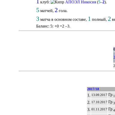
1
клуб:
АПОЭЛ Никосия
(
5
–
2
).
5
2
матчей,
гола.
3
1
2
матча в основном составе,
полный,
вы
Баланс: 5: +0 =2 –3.
С
2
2017/18
Гр
1.
13.09.2017
1
Гр
2.
17.10.2017
3
Гр
3.
01.11.2017
4