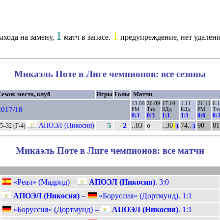
1
1
хода на замену,
матч в запасе.
предупреждение, нет удалени
Микаэль Поте в Лиге чемпионов: все сезоны
езон: место, клуб
Игры
Голы
Матчи
13.09
26.09
17.10
1.11
21.11
6.
2017/18
РМ
Ттх
БДд
БДд
РМ
Тт
0:3
0:3
1:1
1:1
0:6
0:
АПОЭЛ (Никосия)
5
2
..83
о
..30
74..
90
81
5–32 (Г-4)
||
1
1
Микаэль Поте в Лиге чемпионов: все матчи
«Реал» (Мадрид) –
АПОЭЛ (Никосия)
. 3:0
АПОЭЛ (Никосия)
–
«Боруссия» (Дортмунд). 1:1
«Боруссия» (Дортмунд) –
АПОЭЛ (Никосия)
. 1:1