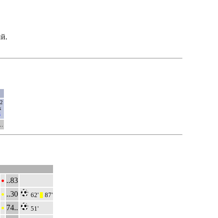
й.
12
х
3
..
•
..83
•
..30
62'
87'
|||
•
74..
51'