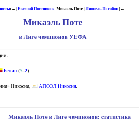
листы
: ... |
Евгений Постников
| Микаэль Поте |
Лионель Потийон
| ...
Микаэль Поте
в Лиге чемпионов УЕФА
щий.
Бенин
(
5
–
2
).
ия» Никосия,
АПОЭЛ Никосия
.
Микаэль Поте в Лиге чемпионов: статистика