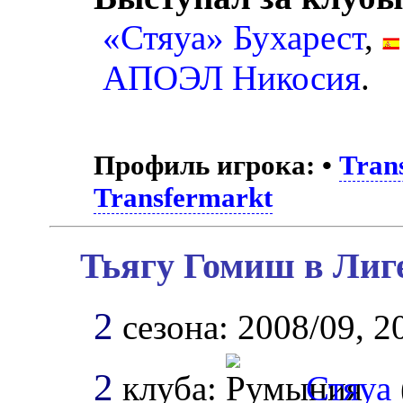
«Стяуа» Бухарест
,
АПОЭЛ Никосия
.
Профиль игрока:
•
Tran
Transfermarkt
Тьягу Гомиш в Лиг
2
сезона: 2008/09, 2
2
клуба:
Стяуа