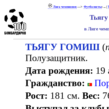
Лига чемпионов
—>
Футболисты
: ... |
Тьягу
в Лиге че
ТЬЯГУ ГОМИШ
(
Полузащитник.
Дата рождения:
19 
Гражданство:
Пор
Рост:
181 см.
Вес:
76
Выступал за клубы