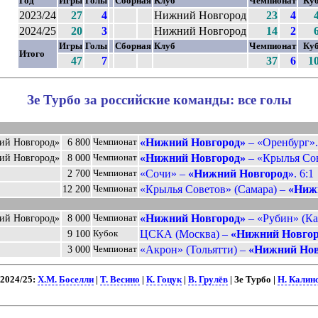
Год
Игры
Голы
Сборная
Клуб
Чемпионат
Ку
2023/24
27
4
Нижний Новгород
23
4
2024/25
20
3
Нижний Новгород
14
2
Игры
Голы
Сборная
Клуб
Чемпионат
Ку
Итого
47
7
37
6
1
Зе Турбо за российские команды: все голы
«Нижний Новгород»
– «Оренбург».
ий Новгород»
6 800
Чемпионат
«Нижний Новгород»
– «Крылья Сов
ий Новгород»
8 000
Чемпионат
«Сочи» –
«Нижний Новгород»
. 6:1
2 700
Чемпионат
«Крылья Советов» (Самара) –
«Ниж
12 200
Чемпионат
«Нижний Новгород»
– «Рубин» (Каз
ий Новгород»
8 000
Чемпионат
ЦСКА (Москва) –
«Нижний Новгор
9 100
Кубок
«Акрон» (Тольятти) –
«Нижний Нов
3 000
Чемпионат
2024/25:
Х.М. Боселли
|
Т. Весино
|
К. Гоцук
|
В. Грулёв
| Зе Турбо |
Н. Калин