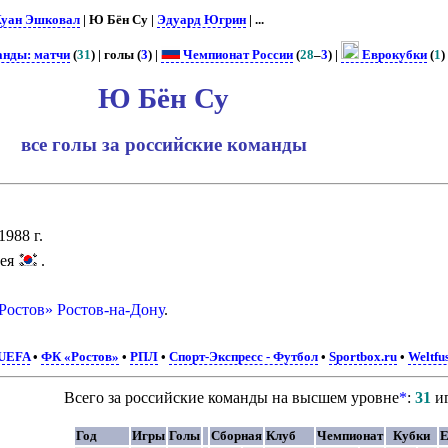
уан Эшковал
| Ю Бён Су |
Эдуард Югрин
| ...
анды: матчи
(
31
) | голы (
3
) |
Чемпионат России
(
28
–
3
) |
Еврокубки
(
1
) 
Ю Бён Су
все голы за российские команды
1988 г.
ея
.
Ростов» Ростов-на-Дону
.
UEFA
•
ФК «Ростов»
•
РПЛ
•
Спорт-Экспресс - Футбол
•
Sportbox.ru
•
Weltfus
Всего за российские команды на высшем уровне
*
:
31
и
Год
Игры
Голы
Сборная
Клуб
Чемпионат
Кубки
Е