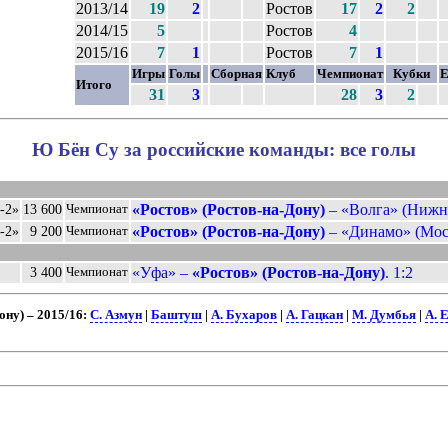
2013/14
19
2
Ростов
17
2
2
2014/15
5
Ростов
4
2015/16
7
1
Ростов
7
1
Игры
Голы
Сборная
Клуб
Чемпионат
Кубки
Е
Итого
31
3
28
3
2
Ю Бён Су за российские команды: все голы
«Ростов» (Ростов-на-Дону)
– «Волга» (Нижни
-2»
13 600
Чемпионат
«Ростов» (Ростов-на-Дону)
– «Динамо» (Моск
-2»
9 200
Чемпионат
«Уфа» –
«Ростов» (Ростов-на-Дону)
. 1:2
3 400
Чемпионат
ну) – 2015/16:
С. Азмун
|
Баштуш
|
А. Бухаров
|
А. Гацкан
|
М. Думбья
|
А. 