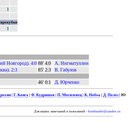
1
врокубки
1
й Новгород). 4:0
88'
4:0
А. Нигматуллин
ва). 2:3
85'
2:3
В. Габулов
46'
0:1
Д. Юрченко
Ерохин
|
Г. Канга
|
Ф. Кудряшов
|
П. Могилевец
|
К. Нобоа
|
Д. Полоз
| Ю
Для ваших замечаний и пожеланий -
bombarder@yandex.ru