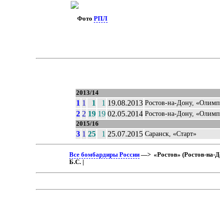
Фото
РПЛ
2013/14
1
1
1
1
19.08.2013
Ростов-на-Дону, «Олимп
2
2
19
19
02.05.2014
Ростов-на-Дону, «Олимп
2015/16
3
1
25
1
25.07.2015
Саранск, «Старт»
Все бомбардиры России
—> «Ростов» (Ростов-на-До
Б.С. |