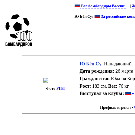
Все бомбардиры России:
... |
Ж
Ю Бён Су:
За российские ком
Ю Бён Су
. Нападающий.
Дата рождения:
26 марта 
Гражданство:
Южная Кор
Рост:
183 см.
Вес:
76 кг.
Фото
РПЛ
Выступал за клубы:
«
Профиль игрока:
•