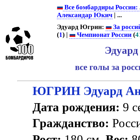
Все бомбардиры России:
Александар Юкич
| ...
Эдуард Югрин:
За росси
(
1
) |
Чемпионат России
(
4
Эдуард
все голы за рос
ЮГРИН Эдуард Ан
Дата рождения:
9 с
Гражданство:
Росс
Рост:
180 см.
Вес:
80