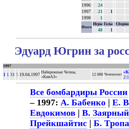
1996
24
1997
21
1
1998
1
Игры
Голы
Сборна
Итого
48
1
Эдуард Югрин за рос
1997
«К
Набережные Челны,
1
1
31
5
19.04.1997
12 000
Чемпионат
«КамАЗ»
2:1
Все бомбардиры России
– 1997:
А. Бабенко
|
Е. 
Евдокимов
|
В. Заярны
Прейкшайтис
|
Б. Троп