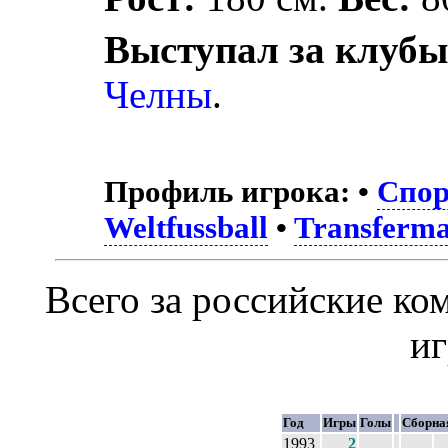
Выступал за клубы
Челны
.
Профиль игрока:
•
Спор
Weltfussball
•
Transferma
Всего за российские к
и
Год
Игры
Голы
Сборна
1993
2