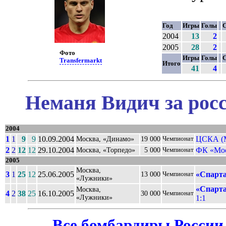
Год
Игры
Голы
С
2004
13
2
2005
28
2
Фото
Игры
Голы
С
Transfermarkt
Итого
41
4
Неманя Видич за рос
2004
1
1
9
9
10.09.2004
ЦСКА (М
Москва, «Динамо»
19 000
Чемпионат
2
2
12
12
29.10.2004
ФК «Мо
Москва, «Торпедо»
5 000
Чемпионат
2005
Москва,
3
1
25
12
25.06.2005
«Спарта
13 000
Чемпионат
«Лужники»
«Спарта
Москва,
4
2
38
25
16.10.2005
30 000
Чемпионат
«Лужники»
1:1
Все бомбардиры России