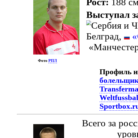
Рост:
188 с
Выступал з
Белград,
«
«Манчестер
Фото
РПЛ
Профиль и
болельщи
Transferma
Weltfussbal
Sportbox.r
Всего за рос
уров