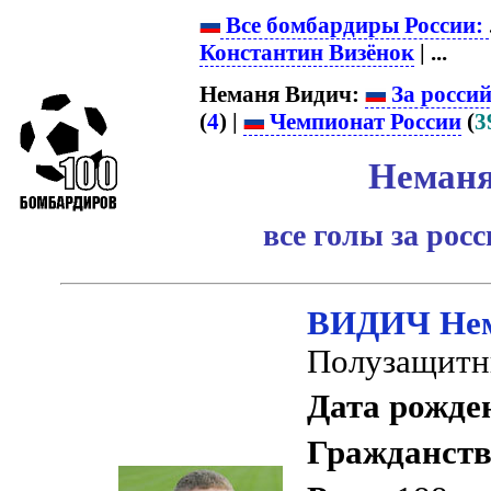
Все бомбардиры России:
Константин Визёнок
| ...
Неманя Видич:
За росси
(
4
) |
Чемпионат России
(
3
Неманя
все голы за рос
ВИДИЧ Не
Полузащитн
Дата рожде
Гражданств