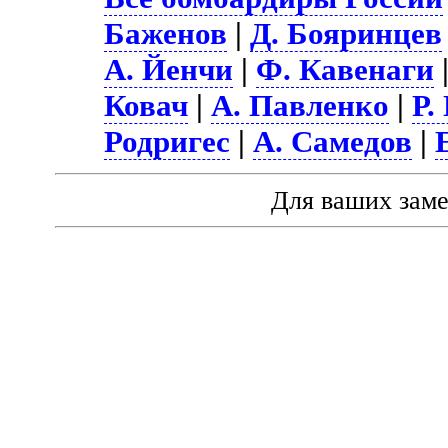
Баженов
|
Д. Бояринцев
А. Йенчи
|
Ф. Кавенаги
Ковач
|
А. Павленко
|
Р.
Родригес
|
А. Самедов
|
Для ваших зам