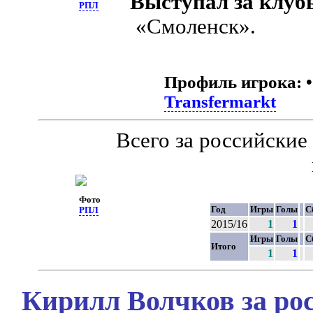
Выступал за клуб
РПЛ
«Смоленск».
Профиль игрока:
Transfermarkt
Всего за российски
Фото
Год
Игры
Голы
С
РПЛ
2015/16
1
1
Игры
Голы
С
Итого
1
1
Кирилл Волчков за ро