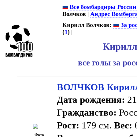
Все бомбардиры России
Волчков |
Андрес Вомберг
Кирилл Волчков:
За ро
(
1
) |
Кирилл
все голы за ро
ВОЛЧКОВ Кирилл
Дата рождения:
21
Гражданство:
Рос
Рост:
179 см.
Вес:
6
Фото