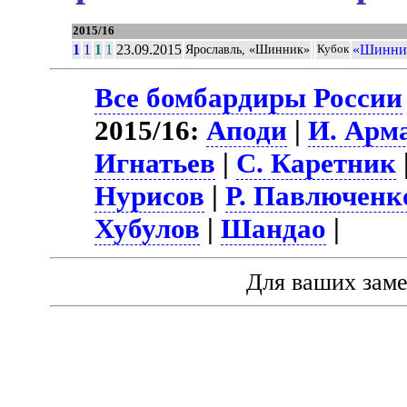
2015/16
1
1
1
1
23.09.2015
«Шинник
Ярославль, «Шинник»
Кубок
Все бомбардиры России
2015/16:
Аподи
|
И. Арм
Игнатьев
|
С. Каретник
Нурисов
|
Р. Павлюченк
Хубулов
|
Шандао
|
Для ваших зам