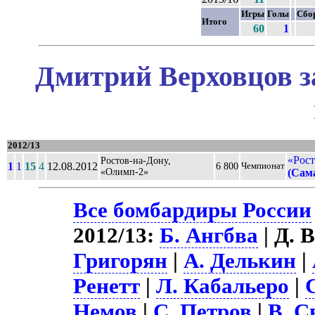
Игры
Голы
Сбо
Итого
60
1
Дмитрий Верховцов з
2012/13
«Рост
Ростов-на-Дону,
1
1
15
4
12.08.2012
6 800
Чемпионат
«Олимп-2»
(Сам
Все бомбардиры России
2012/13:
Б. Ангбва
| Д. 
Григорян
|
А. Делькин
|
Ренетт
|
Л. Кабальеро
|
Немов
|
С. Петров
|
В. С