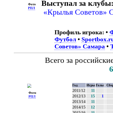
Выступал за клубы
Фото
РПЛ
«Крылья Советов» 
Профиль игрока:
•
Футбол
•
Sportbox.r
Советов» Самара
•
Всего за российски
Год
Игры
Голы
Сбо
2011/12
11
Фото
2012/13
15
1
РПЛ
2013/14
11
2014/15
12
2015/16
11