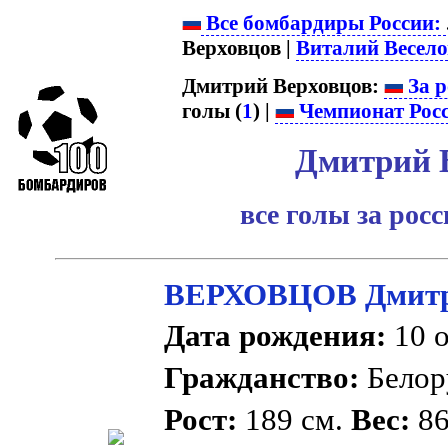
Все бомбардиры России:
Верховцов |
Виталий Весело
Дмитрий Верховцов:
За р
голы (
1
) |
Чемпионат Рос
Дмитрий 
все голы за рос
ВЕРХОВЦОВ Дмитр
Дата рождения:
10 о
Гражданство:
Белор
Рост:
189 см.
Вес:
86