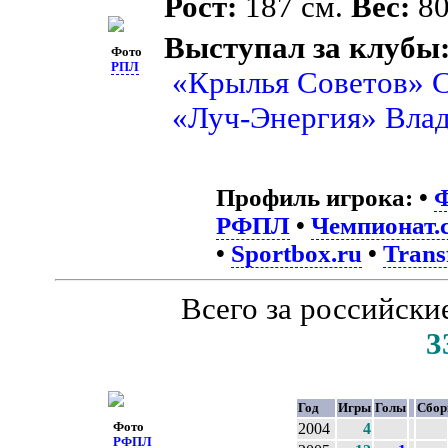
Рост:
187 см.
Вес:
80
Выступал за клубы
Фото
РПЛ
«Крылья Советов» 
«Луч-Энергия» Вла
Профиль игрока:
•
Ф
РФПЛ
•
Чемпионат.
•
Sportbox.ru
•
Trans
Всего за российск
3
Год
Игры
Голы
Сбор
Фото
2004
4
РФПЛ