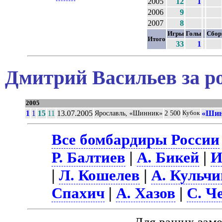
2005
12
1
2006
9
2007
8
Игры
Голы
Сбор
Итого
33
1
Дмитрий Васильев за р
2005
1
1
15
11
13.07.2005
«Шин
Ярославль, «Шинник»
2 500
Кубок
Все бомбардиры России
Р. Балтиев
|
А. Бикей
|
И
|
Л. Кошелев
|
А. Кульчи
Спахич
|
А. Хазов
|
С. Ч