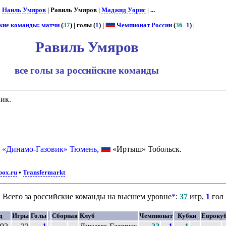
 |
Наиль Умяров
| Равиль Умяров |
Маджид Уорис
| ...
кие команды: матчи
(
37
) | голы (
1
) |
Чемпионат России
(
36
–
1
) |
Равиль Умяров
все голы за российские команды
ик.
– «Динамо-Газовик» Тюмень
,
«Иртыш» Тобольск.
box.ru
•
Transfermarkt
Всего за российские команды на высшем уровне
*
:
37
игр,
1
гол
д
Игры
Голы
Сборная
Клуб
Чемпионат
Кубки
Евроку