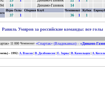
92
23
1
Динамо-Газовик
22
1
1
94
14
Динамо-Газовик
14
Игры
Голы
Сборная
Клуб
Чемпионат
Кубки
Евроку
ого
37
1
36
1
1
Равиль Умяров за российские команды: все голы
«Спартак» (Владикавказ) –
«Динамо-Газо
артак»
11 000
Чемпионат
ень) – 1992:
А. Власов
|
В. Долбоносов
|
Е. Зарва
|
В. Камольцев
|
А. Косол