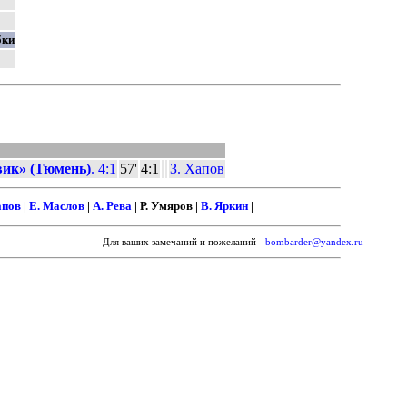
бки
вик» (Тюмень)
. 4:1
57'
4:1
З. Хапов
апов
|
Е. Маслов
|
А. Рева
| Р. Умяров |
В. Яркин
|
Для ваших замечаний и пожеланий -
bombarder@yandex.ru