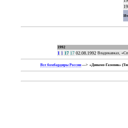
19
19
Ит
1992
1
1
17
17
02.08.1992
Владикавказ, «Сп
Все бомбардиры России
—> «Динамо-Газовик» (Тюм