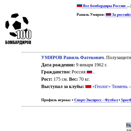
Все бомбардиры России:
...
Равиль Умяров:
За российс
УМЯРОВ Равиль Фатекович
. Полузащитн
Дата рождения:
9 января 1962 г.
Гражданство:
Россия
.
Рост:
175 см.
Вес:
70 кг.
Выступал за клубы:
«Геолог» Тюмень 
Профиль игрока:
•
Спорт-Экспресс - Футбол
•
Sport
Го