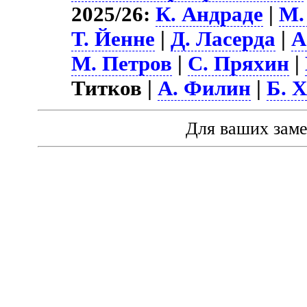
2025/26:
К. Андраде
|
М.
Т. Йенне
|
Д. Ласерда
|
А
М. Петров
|
С. Пряхин
|
Титков |
А. Филин
|
Б. 
Для ваших зам