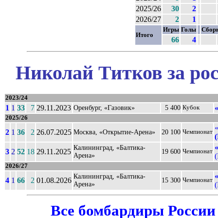
2025/26
30
2
2026/27
2
1
Игры
Голы
Сбор
Итого
66
4
Николай Титков за ро
2023/24
1
1
33
7
29.11.2023
Оренбург, «Газовик»
5 400
Кубок
2025/26
2
1
36
2
26.07.2025
Москва, «Открытие-Арена»
20 100
Чемпионат
Калининград, «Балтика-
3
2
52
18
29.11.2025
19 600
Чемпионат
Арена»
(
2026/27
Калининград, «Балтика-
4
1
66
2
01.08.2026
15 300
Чемпионат
Арена»
(
Все бомбардиры России