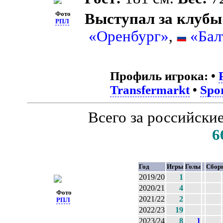
Фото
Выступал за клубы
РПЛ
«Оренбург»
,
«Бал
Профиль игрока:
•
Transfermarkt
•
Spo
Всего за российски
6
Год
Игры
Голы
Сбор
2019/20
1
2020/21
4
Фото
2021/22
2
РПЛ
2022/23
19
2023/24
8
1