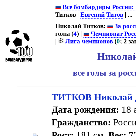
Все бомбардиры России:
Титков |
Евгений Титов
| ...
Николай Титков:
За росс
голы (
4
) |
Чемпионат Рос
|
Лига чемпионов
(
0
; 2 зап
Николай
все голы за рос
ТИТКОВ Николай 
Дата рождения:
18 а
Гражданство:
Росс
Рост:
181 см.
Вес:
72