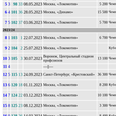
5
3
98
33
08.05.2023
Москва, «Локомотив»
5 200
Чемп
6
4
101
36
28.05.2023
Москва, «Динамо»
15 500
Чемп
7
5
102
37
03.06.2023
Москва, «Локомотив»
5 700
Чемп
2023/24
8
1
103
1
22.07.2023
Москва, «Локомотив»
6 700
Чемп
9
2
104
2
25.07.2023
Москва, «Локомотив»
Кубо
Воронеж, Центральный стадион
10
3
105
3
30.07.2023
13 100
Чемп
профсоюзов
11
4
––||––
12
5
115
13
24.09.2023
Санкт-Петербург, «Крестовский»
36 300
Чемп
13
6
120
18
01.11.2023
Москва, «Локомотив»
8 200
Кубо
14
7
124
22
03.12.2023
Москва, «Локомотив»
10 100
Чемп
15
8
125
23
08.12.2023
Москва, «Локомотив»
3 300
Чемп
16
9
128
26
14.03.2024
Москва, «Локомотив»
8 400
Кубо