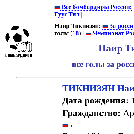
Все бомбардиры России:
Гуус Тил
| ...
Наир Тикнизян:
За росси
голы (
18
) |
Чемпионат Ро
Наир Т
все голы за рос
ТИКНИЗЯН Наир
Дата рождения:
1
Гражданство:
Ар
.