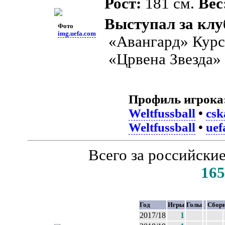
Рост:
181 см.
Вес
Выступал за клу
Фото
img.uefa.com
«Авангард» Курс
«Црвена Звезда» 
Профиль игрока
Weltfussball
•
csk
Weltfussball
•
uef
Всего за российски
165
Год
Игры
Голы
Сбор
2017/18
1