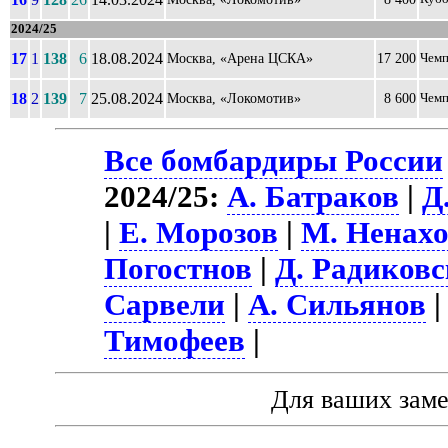
2024/25
17
1
138
6
18.08.2024
Москва, «Арена ЦСКА»
17 200
Чемп
18
2
139
7
25.08.2024
Москва, «Локомотив»
8 600
Чемп
Все бомбардиры России
2024/25:
А. Батраков
|
Д
|
Е. Морозов
|
М. Ненах
Погостнов
|
Д. Радиков
Сарвели
|
А. Сильянов
Тимофеев
|
Для ваших зам