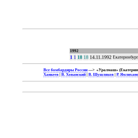
1992
1
1
18
18
14.11.1992
Екатеринбур
Все бомбардиры России
—> «Уралмаш» (Екатеринб
Ханкеев
|
В. Хованский
|
В. Шушляков
|
Р. Ямлихан