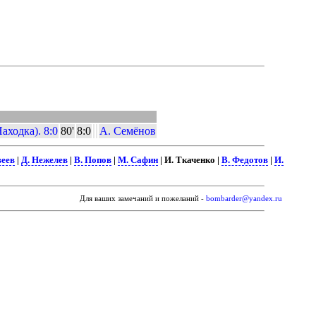
аходка). 8:0
80'
8:0
А. Семёнов
еев
|
Д. Нежелев
|
В. Попов
|
М. Сафин
| И. Ткаченко |
В. Федотов
|
И.
Для ваших замечаний и пожеланий -
bombarder@yandex.ru