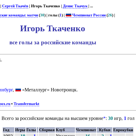
 |
Сергей Ткачёв
| Игорь Ткаченко |
Денис Ткачук
| ...
ские команды: матчи
(
30
) | голы (
1
) |
Чемпионат России
(
26
) |
Игорь Ткаченко
все голы за российские команды
.
инбург
,
«Металлург» Новотроицк.
box.ru
•
Transfermarkt
Всего за российские команды на высшем уровне
*
:
30
игр,
1
гол
Год
Игры
Голы
Сборная
Клуб
Чемпионат
Кубки
Еврокубки