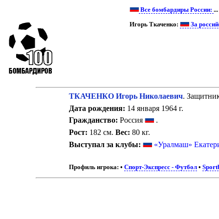
Все бомбардиры России:
...
Игорь Ткаченко:
За россий
ТКАЧЕНКО Игорь Николаевич
. Защитник
Дата рождения:
14 января 1964 г.
Гражданство:
Россия
.
Рост:
182 см.
Вес:
80 кг.
Выступал за клубы:
«Уралмаш» Екатер
Профиль игрока:
•
Спорт-Экспресс - Футбол
•
Sport